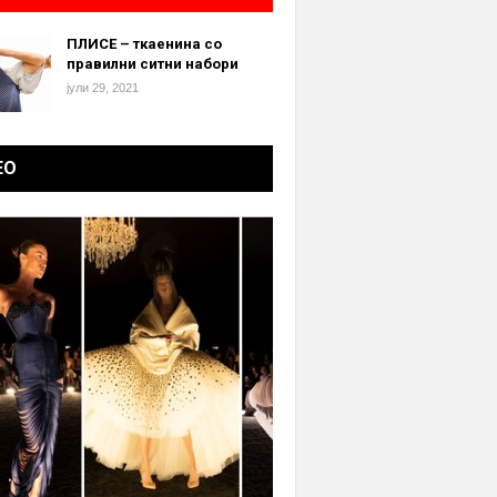
ПЛИСЕ – ткаенина со
правилни ситни набори
јули 29, 2021
ЕО