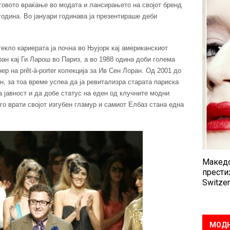
еговото враќање во модата и лансирањето на својот бренд
година. Во јануари годинава ја презентираше деби
екло кариерата ја почна во Њујорк кај американскиот
ан кај Ги Ларош во Париз, а во 1988 одина доби голема
ер на prêt-à-porter колекција за Ив Сен Лоран. Од 2001 до
, за тоа време успеа да ја ревитализра старата париска
а јавност и да добе статус на еден од клучните модни
го врати својот изгубен гламур и самиот Елбаз стана една
Македо
прести
Switzer
МОДН