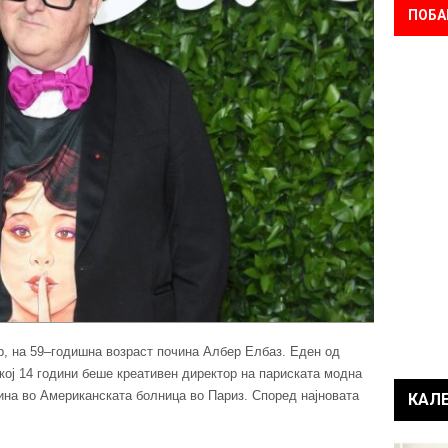
ПОБА
р, на 59–годишна возраст почина Албер Елбаз. Еден од
кој 14 години беше креативен директор на париската модна
ина во Американската болница во Париз. Според најновата
КАЛ