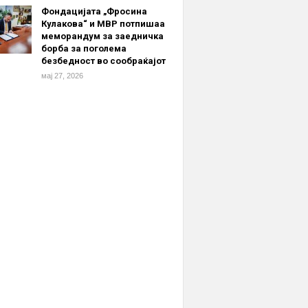
Фондацијата „Фросина
Кулакова“ и МВР потпишаа
меморандум за заедничка
борба за поголема
безбедност во сообраќајот
мај 27, 2026