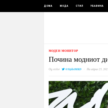
ДОМА
МОДА
СТИЛ
УБАВИНА
МОДЕН МОНИТОР
Почина модниот ди
·
Од
stylist
@StylistMKD
На април 25, 202