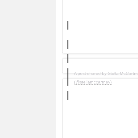
A post shared by Stella McCartn
(@stellamccartney)