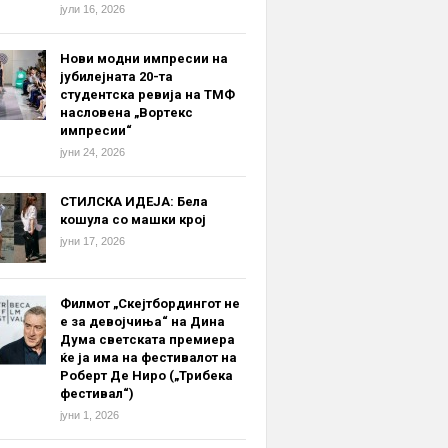
јули 16, 2026
Нови модни импресии на
јубилејната 20-та
студентска ревија на ТМФ
насловена „Вортекс
импресии“
јуни 24, 2026
СТИЛСКА ИДЕЈА: Бела
кошула со машки крој
јуни 17, 2026
Филмот „Скејтбордингот не
е за девојчиња“ на Дина
Дума светската премиера
ќе ја има на фестивалот на
Роберт Де Ниро („Трибека
фестивал“)
јуни 1, 2026