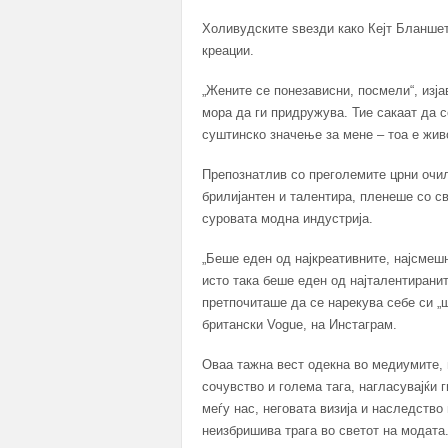
Холивудските sвезди како Кејт Бланше
креации.
„Жените се понезависни, посмели“, изја
мора да ги придружува. Тие сакаат да с
суштинско значење за мене – тоа е живо
Препознатлив со преголемите црни очил
брилијантен и талентира, пленеше со св
суровата модна индустрија.
„Беше еден од најкреативните, најсмешн
исто така беше еден од најталентиранит
претпочиташе да се нарекува себе си „
британски Vogue, на Инстаграм.
Оваа тажна вест одекна во медиумите, 
сочувство и голема тага, нагласувајќи г
меѓу нас, неговата визија и наследство
неизбришива трага во светот на модата