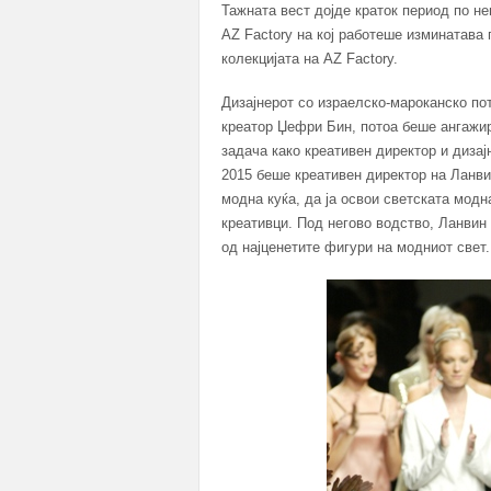
Тажната вест дојде краток период по н
AZ Factory на кој работеше изминатава 
колекцијата на AZ Factory.
Дизајнерот со израелско-мароканско пот
креатор Џефри Бин, потоа беше ангажир
задача како креативен директор и дизајн
2015 беше креативен директор на Ланвин
модна куќа, да ја освои светската модн
креативци. Под негово водство, Ланвин 
од најценетите фигури на модниот свет.