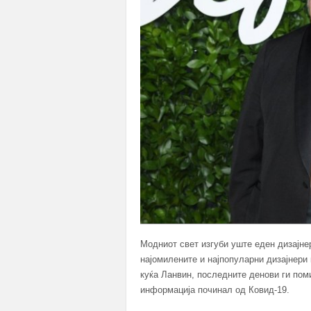
Модниот свет изгуби уште еден дизајне
најомилените и најпопуларни дизајнери 
куќа Ланвин, последните денови ги пом
информација починал од Ковид-19.