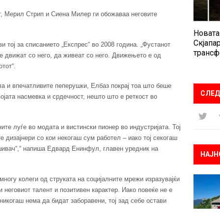
т, Мерил Стрип и Сиена Милер ги обожаваа неговите
Новата
Скјапар
ви тој за списанието „Експрес“ во 2008 година. „Фустанот
трансф
е движат со него, да живеат со него. Движењето е од
тот“.
а и впечатливите пеперушки, Елбаз покрај тоа што беше
СЛЕД
ојата насмевка и срдечност, нешто што е реткост во
ите луѓе во модата и вистински пионер во индустријата. Тој
е дизајнери со кои некогаш сум работел – иако тој секогаш
шивач“,“ напиша Едвард Енинфул, главен уредник на
НАЈН
многу колеги од струката на социјалните мрежи изразувајќи
и неговиот талент и позитивен карактер. Иако повеќе не е
 никогаш нема да бидат заборавени, тој зад себе остави
.