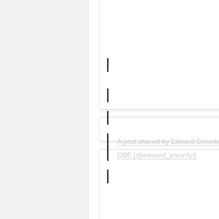
A post shared by Edward Enninfu
OBE (@edward_enninful)