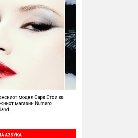
нскиот модел Сара Стои за
жниот магазин Numero
land
А АЗБУКА