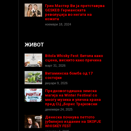
Грин Мастер Ви ја претставува
GESKE® Германската
револуција во негата на
кожата
ноември 18, 2024
ЖИВОТ
Bitola Whisky Fest: Битола како
сцена, вискито како причина
март 31, 2026
Витаминска бомба од 17
состојки
јануари 9, 2026
Предновогодишнa зимска
магија на Winter Festival со
многу музика и улична храна
пред СЦ „Борис Трајковски
декември 24, 2025
Денеска почнува петтото
јубилејно издание на SKOPJE
WHISKEY FEST