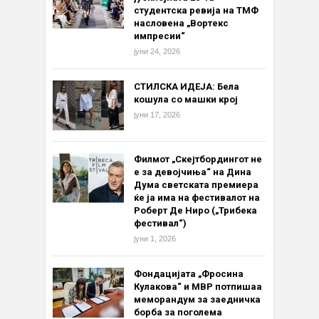
студентска ревија на ТМФ
насловена „Вортекс
импресии“
јуни 24, 2026
СТИЛСКА ИДЕЈА: Бела
кошула со машки крој
јуни 17, 2026
Филмот „Скејтбордингот не
е за девојчиња“ на Дина
Дума светската премиера
ќе ја има на фестивалот на
Роберт Де Ниро („Трибека
фестивал“)
јуни 1, 2026
Фондацијата „Фросина
Кулакова“ и МВР потпишаа
меморандум за заедничка
борба за поголема