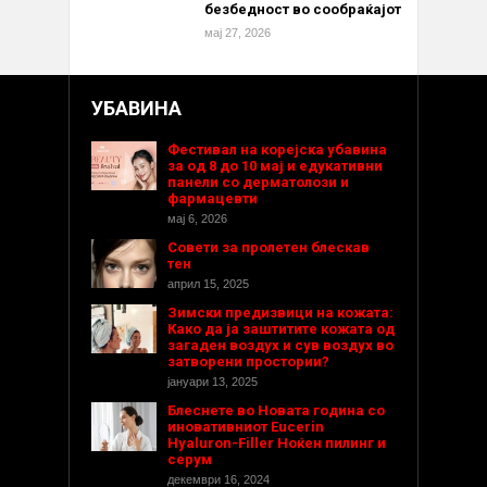
безбедност во сообраќајот
мај 27, 2026
УБАВИНА
Фестивал на корејска убавина
за од 8 до 10 мај и едукативни
панели со дерматолози и
фармацевти
мај 6, 2026
Совети за пролетен блескав
тен
април 15, 2025
Зимски предизвици на кожата:
Како да ја заштитите кожата од
загаден воздух и сув воздух во
затворени простории?
јануари 13, 2025
Блеснете во Новата година со
иновативниот Eucerin
Hyaluron-Filler Ноќен пилинг и
серум
декември 16, 2024