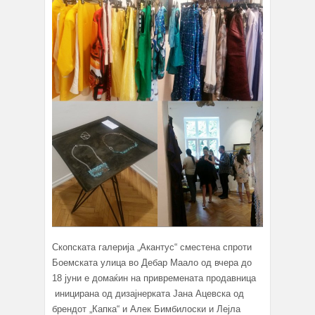
Скопската галерија „Акантус“ сместена спроти
Боемската улица во Дебар Маало од вчера до
18 јуни е домаќин на привремената продавница
иницирана од дизајнерката Јана Ацевска од
брендот „Капка“ и Алек Бимбилоски и Лејла