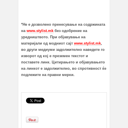
*Не е дозволено пренесување на содржината
на
www.stylist.mk
без одобрение на
уредништвото.
При објавување на
материјали од
модниот сајт
www.stylist.mk
,
во други медиуми з
адолжително наведете го
изворот од кој е преземен текстот
и
поставете линк. Цитирањето и објавувањето
на линкот е задолжително, во спротивност ќе
подлежите на правни мерки.