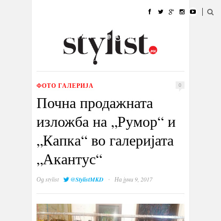
ДОМА
МОДА
СТИЛ
УБАВИНА
ЖИВОТ
КУЛТУРА
@РАБОТА
ГАЛЕРИЈА
ИЗЛОГ
КОНТАКТ
ФОТО ГАЛЕРИЈА
0
Почна продажната
изложба на „Румор“ и
„Капка“ во галеријата
„Акантус“
·
Од
stylist
@StylistMKD
На јуни 9, 2017