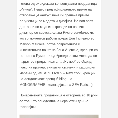
Гогова од охридската концептуална продавница
„Румор“. Нешто пред официјалното време на
отворање „Акантус“ веќе ги пречека првите
вљубеници во модата и дизајнот. На поп-апот
достапни се модните креации на нашиот
дизајнер со светска слава Ристо Бимбилоски,
кој во моментов работи покрај Џон Галијано во
Maison Margiela, потоа современиот и
инвентивниот накит на Јана Ацевска, креации со
потпис на Румор, и од брендови кои може да се
најдат во продавницата на „Румор“ во Охрид
(како на пример, уникатни свилени и кашмирни
марами од WE ARE OWLS – New York, креации
на лондонскиот бренд Sibling, на
MONOGRAPHIE, колекцијата на SEV-Paris…).
Привремената продавница е отворена во 18 јуни,
со тоа што понеделник е неработен ден на
галеријата.