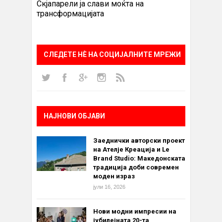
Скјапарели ја слави моќта на
трансформацијата
СЛЕДЕТЕ НÈ НА СОЦИЈАЛНИТЕ МРЕЖИ
НАЈНОВИ ОБЈАВИ
Заеднички авторски проект
на Ателје Креација и Le
Brand Studio: Македонската
традиција доби современ
моден израз
јули 16, 2026
Нови модни импресии на
јубилејната 20-та