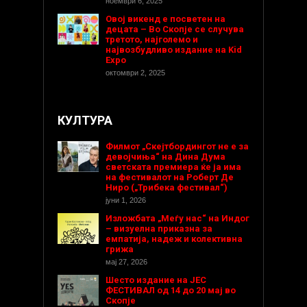
ноември 6, 2025
Овој викенд е посветен на
децата – Во Скопје се случува
третото, најголемо и
највозбудливо издание на Kid
Expo
октомври 2, 2025
КУЛТУРА
Филмот „Скејтбордингот не е за
девојчиња“ на Дина Дума
светската премиера ќе ја има
на фестивалот на Роберт Де
Ниро („Трибека фестивал“)
јуни 1, 2026
Изложбата „Меѓу нас“ на Индог
– визуелна приказна за
емпатија, надеж и колективна
грижа
мај 27, 2026
Шесто издание на ЈЕС
ФЕСТИВАЛ од 14 до 20 мај во
Скопје