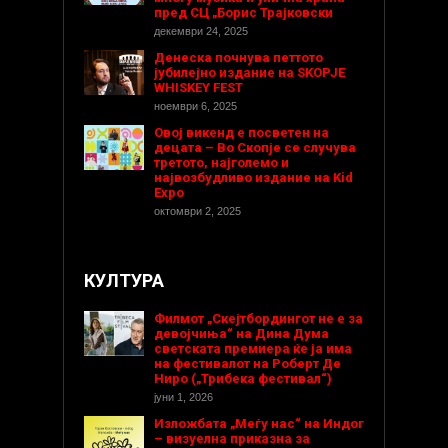
пред СЦ „Борис Трајковски
декември 24, 2025
Денеска почнува петтото
јубилејно издание на SKOPJE
WHISKEY FEST
ноември 6, 2025
Овој викенд е посветен на
децата – Во Скопје се случува
третото, најголемо и
највозбудливо издание на Kid
Expo
октомври 2, 2025
КУЛТУРА
Филмот „Скејтбордингот не е за
девојчиња“ на Дина Дума
светската премиера ќе ја има
на фестивалот на Роберт Де
Ниро („Трибека фестивал“)
јуни 1, 2026
Изложбата „Меѓу нас“ на Индог
– визуелна приказна за