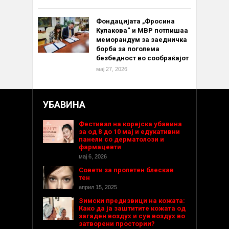
Фондацијата „Фросина
Кулакова“ и МВР потпишаа
меморандум за заедничка
борба за поголема
безбедност во сообраќајот
мај 27, 2026
УБАВИНА
Фестивал на корејска убавина
за од 8 до 10 мај и едукативни
панели со дерматолози и
фармацевти
мај 6, 2026
Совети за пролетен блескав
тен
април 15, 2025
Зимски предизвици на кожата:
Како да ја заштитите кожата од
загаден воздух и сув воздух во
затворени простории?