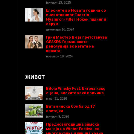
јануари 13, 2025
Блеснете во Новата година со
иновативниот Eucerin
Hyaluron-Filler Ноќен пилинг и
серум
декември 16, 2024
Грин Мастер Ви ја претставува
GESKE® Германската
револуција во негата на
кожата
ноември 18, 2024
ЖИВОТ
Bitola Whisky Fest: Битола како
сцена, вискито како причина
март 31, 2026
Витаминска бомба од 17
состојки
јануари 9, 2026
Предновогодишнa зимска
магија на Winter Festival со
многу музика и улична храна