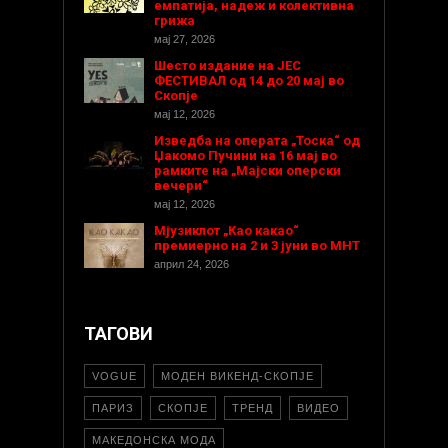
емпатија, надеж и колективна
грижа
мај 27, 2026
Шесто издание на ЈЕС
ФЕСТИВАЛ од 14 до 20 мај во
Скопје
мај 12, 2026
Изведба на операта „Тоска“ од
Џакомо Пучини на 16 мај во
рамките на „Мајски оперски
вечери“
мај 12, 2026
Мјузиклот „Као какао“
премиерно на 2 и 3 јуни во МНТ
април 24, 2026
ТАГОВИ
VOGUE
МОДЕН ВИКЕНД-СКОПЈЕ
ПАРИЗ
СКОПЈЕ
ТРЕНД
ВИДЕО
МАКЕДОНСКА МОДА