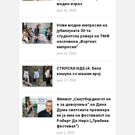
моден израз
јули 16, 2026
Нови модни импресии на
јубилејната 20-та
студентска ревија на ТМФ
насловена „Вортекс
импресии“
јуни 24, 2026
СТИЛСКА ИДЕЈА: Бела
кошула со машки крој
јуни 17, 2026
Филмот „Скејтбордингот не
е за девојчиња“ на Дина
Дума светската премиера
ќе ја има на фестивалот на
Роберт Де Ниро („Трибека
фестивал“)
јуни 1, 2026