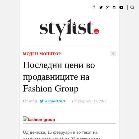
ДОМА
МОДА
СТИЛ
УБАВИНА
ЖИВОТ
КУЛТУРА
@РАБОТА
ГАЛЕРИЈА
ИЗЛОГ
КОНТАКТ
МОДЕН МОНИТОР
0
Последни цени во
продавниците на
Fashion Group
·
Од
stylist
@StylistMKD
На февруари 15, 2017
Од денеска, 15 февруари и во текот на