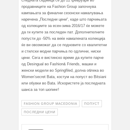
следната седмица сè до 22 февруари во
продавниците на Fashion Group започнува
кампањата за финални сезонски намалувања
наречена „Последни цени“, каде што парчињата
од колекциите за есен-зима 2016/17 ќе можете
да ги купите за последен пат. Дополнителните
попусти до -50% на веќе намалената колекција
ќе ви овозможат да се подновите со квалитетни
и стилски модни парчиња по одлични, ниски
цени. Сега е вистинско време да купите парче
од Desingual во Fashion& Friends, машки и
женски модели во Springfiled, долна облека во
Women’secret Bata, костум на попуст во Bitsiani
или обувки во Bata. Искористете ја последната
шанса за топ шопинг!
FASHION GROUP MACEDONIA
ПОПУСТ
ПОСЛЕДНИ ЦЕНИ