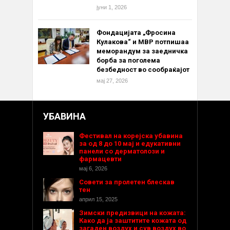
јуни 1, 2026
Фондацијата „Фросина
Кулакова“ и МВР потпишаа
меморандум за заедничка
борба за поголема
безбедност во сообраќајот
мај 27, 2026
УБАВИНА
Фестивал на корејска убавина
за од 8 до 10 мај и едукативни
панели со дерматолози и
фармацевти
мај 6, 2026
Совети за пролетен блескав
тен
април 15, 2025
Зимски предизвици на кожата:
Како да ја заштитите кожата од
загаден воздух и сув воздух во