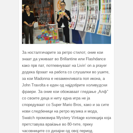
За носталгичарите за ретро стилот, оние кои
знаат да уживаат во Brillantine или Flashdance
како прв пат, потпевнуваат на Livin’ on a prayer
додека брзаат на работа со слушалки во ушите,
за кои Madonna е незаменливата поп икона, а
John Travolta е еден од најдобрите холивудски
фраери. За оние кои обожаваат гледање „Алф“
со своите деца и ниту една игра не ја
споредуваат со Super Mario Bros, како и за сите
нови следбеници на ретро музика и мода,
Swatch промовира Mystery Vintage колекција која
претставува враќање во 80-тите, преку
часовниците со дизајни од овој период.