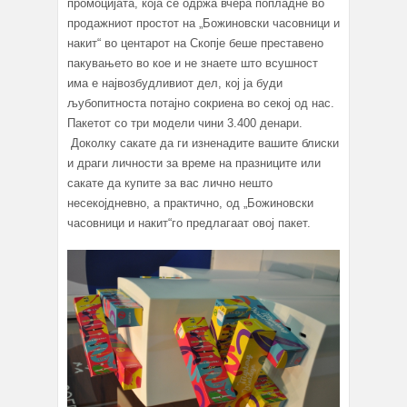
промоцијата, која се одржа вчера попладне во
продажниот простот на „Божиновски часовници и
накит“ во центарот на Скопје беше преставено
пакувањето во кое и не знаете што всушност
има е највозбудливиот дел, кој ја буди
љубопитноста потајно сокриена во секој од нас.
Пакетот со три модели чини 3.400 денари.
Доколку сакате да ги изненадите вашите блиски
и драги личности за време на празниците или
сакате да купите за вас лично нешто
несекојдневно, а практично, од „Божиновски
часовници и накит“го предлагаат овој пакет.