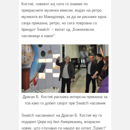
Костиќ, човекот кој сите го знаеме по
прекрасните музички емисии, водач на ретро
музиката во Македонија, за да ни раскаже една
своја приказна, ретро, но сега поврзана со
брендот Swatch – велат од „Божиновски
часовници и накит“.
Драган Б. Костиќ раскажа интерсна приказна за
тоа како го добил својот прв Swatch часовник
Swatch часовникот на Драган Б. Костиќ му го
подарил Џери кој бил Американец, возрасен
човек, што случајно се нашол во хотел „Турист“