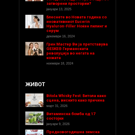
затворени простории?
јануари 13, 2025
Блеснете во Новата година со
иновативниот Eucerin
Hyaluron-Filler Ноќен пилинг и
серум
декември 16, 2024
Грин Мастер Ви ја претставува
GESKE® Германската
револуција во негата на
кожата
ноември 18, 2024
ЖИВОТ
Bitola Whisky Fest: Битола како
сцена, вискито како причина
март 31, 2026
Витаминска бомба од 17
состојки
јануари 9, 2026
Предновогодишнa зимска