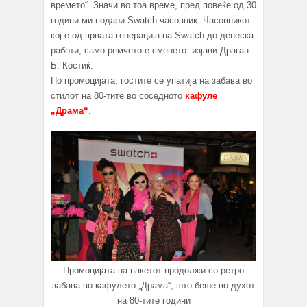
времето“. Значи во тоа време, пред повеќе од 30
години ми подари Swatch часовник. Часовникот
кој е од првата генерација на Swatch до денеска
работи, само ремчето е сменето- изјави Драган
Б. Костиќ.
По промоцијата, гостите се упатија на забава во
стилот на 80-тите во соседното
кафуле
„Драма“
.
Промоцијата на пакетот продолжи со ретро
забава во кафулето „Драма“, што беше во духот
на 80-тите години