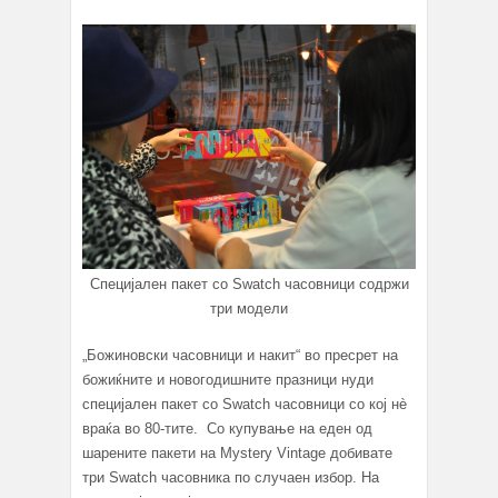
Специјален пакет со Swatch часовници содржи
три модели
„Божиновски часовници и накит“ во пресрет на
божиќните и новогодишните празници нуди
специјален пакет со Swatch часовници со кој нè
враќа во 80-тите. Со купување на еден од
шарените пакети на Mystery Vintage добивате
три Swatch часовника по случаен избор. На