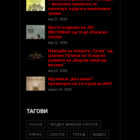
– визуелна приказна за
емпатија, надеж и колективна
грижа
мај 27, 2026
Шесто издание на ЈЕС
ФЕСТИВАЛ од 14 до 20 мај во
Скопје
мај 12, 2026
Изведба на операта „Тоска“ од
Џакомо Пучини на 16 мај во
рамките на „Мајски оперски
вечери“
мај 12, 2026
Мјузиклот „Као какао“
премиерно на 2 и 3 јуни во МНТ
април 24, 2026
ТАГОВИ
VOGUE
МОДЕН ВИКЕНД-СКОПЈЕ
ПАРИЗ
СКОПЈЕ
ТРЕНД
ВИДЕО