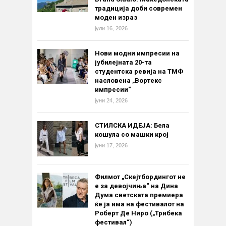
традиција доби современ
моден израз
јули 16, 2026
Нови модни импресии на
јубилејната 20-та
студентска ревија на ТМФ
насловена „Вортекс
импресии“
јуни 24, 2026
СТИЛСКА ИДЕЈА: Бела
кошула со машки крој
јуни 17, 2026
Филмот „Скејтбордингот не
е за девојчиња“ на Дина
Дума светската премиера
ќе ја има на фестивалот на
Роберт Де Ниро („Трибека
фестивал“)