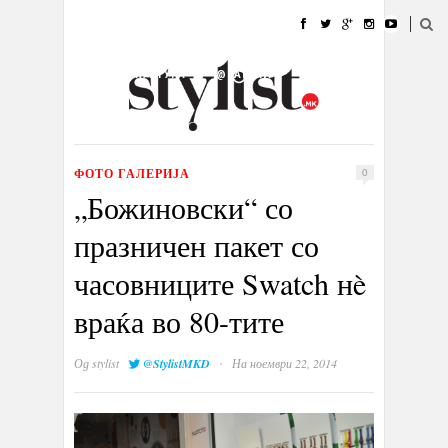
ДОМА
МОДА
СТИЛ
УБАВИНА
ЖИВОТ
КУЛТУРА
@РАБОТА
ГАЛЕРИЈА
ИЗЛОГ
КОНТАКТ
ФОТО ГАЛЕРИЈА
0
„Божиновски“ со
празничен пакет со
часовниците Swatch нè
враќа во 80-тите
·
Од
stylist
@StylistMKD
На ноември 22, 2014