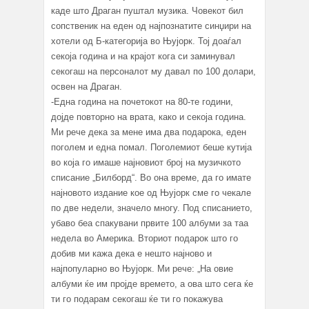
каде што Драган пуштал музика. Човекот бил
сопственик на еден од најпознатите синџири на
хотели од Б-категорија во Њујорк. Тој доаѓал
секоја година и на крајот кога си заминувал
секогаш на персоналот му давал по 100 долари,
освен на Драган.
-Една година на почетокот на 80-те години,
дојде повторно на врата, како и секоја година.
Ми рече дека за мене има два подарока, еден
поголем и една помал. Поголемиот беше кутија
во која го имаше најновиот број на музичкото
списание „Билборд“. Во она време, да го имате
најновото издание кое од Њујорк сме го чекале
по две недели, значело многу. Под списанието,
убаво беа спакувани првите 100 албуми за таа
недела во Америка. Вториот подарок што го
добив ми кажа дека е нешто најново и
најпопуларно во Њујорк. Ми рече: „На овие
албуми ќе им пројде времето, а ова што сега ќе
ти го подарам секогаш ќе ти го покажува