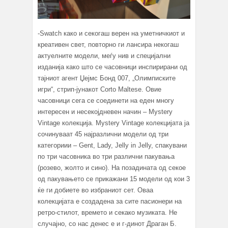
-Swatch како и секогаш верен на уметничкиот и
креативен свет, повторно ги лансира некогаш
актуелните модели, меѓу нив и специјални
изданија како што се часовници инспирирани од
тајниот агент Џејмс Бонд 007, „Олимписките
игри“, стрип-јунакот Corto Maltese. Овие
часовници сега се соединети на еден многу
интересен и несекојдневен начин – Mystery
Vintage колекција. Mystery Vintage колекцијата ја
сочинуваат 45 најразлични модели од три
категориии – Gent, Lady, Jelly in Jelly, спакувани
по три часовника во три различни пакувања
(розево, жолто и сино). На позадината од секое
од пакувањето се прикажани 15 модели од кои 3
ќе ги добиете во избраниот сет. Оваа
колекцијата е создадена за сите пасионери на
ретро-стилот, времето и секако музиката. Не
случајно, со нас денес е и г-динот Драган Б.