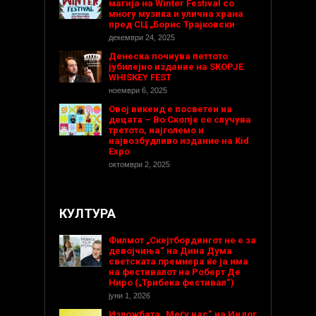
магија на Winter Festival со
многу музика и улична храна
пред СЦ „Борис Трајковски
декември 24, 2025
Денеска почнува петтото
јубилејно издание на SKOPJE
WHISKEY FEST
ноември 6, 2025
Овој викенд е посветен на
децата – Во Скопје се случува
третото, најголемо и
највозбудливо издание на Kid
Expo
октомври 2, 2025
КУЛТУРА
Филмот „Скејтбордингот не е за
девојчиња“ на Дина Дума
светската премиера ќе ја има
на фестивалот на Роберт Де
Ниро („Трибека фестивал“)
јуни 1, 2026
Изложбата „Меѓу нас“ на Индог