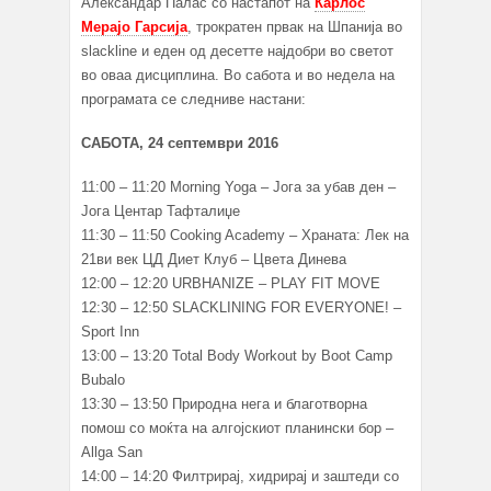
Александар Палас со настапот на
Карлос
Мерајо Гарсија
, трократен првак на Шпанија во
slackline и еден од десетте најдобри во светот
во оваа дисциплина. Во сабота и во недела на
програмата се следниве настани:
САБОТА, 24 септември 2016
11:00 – 11:20 Morning Yoga – Јога за убав ден –
Јога Центар Тафталиџе
11:30 – 11:50 Cooking Academy – Храната: Лек на
21ви век ЦД Диет Клуб – Цвета Динева
12:00 – 12:20 URBHANIZE – PLAY FIT MOVE
12:30 – 12:50 SLACKLINING FOR EVERYONE! –
Sport Inn
13:00 – 13:20 Total Body Workout by Boot Camp
Bubalo
13:30 – 13:50 Природна нега и благотворна
помош со моќта на алгојскиот планински бор –
Allga San
14:00 – 14:20 Филтрирај, хидрирај и заштеди со