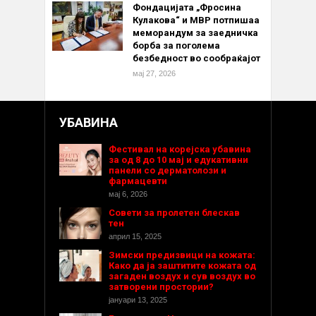
Фондацијата „Фросина
Кулакова“ и МВР потпишаа
меморандум за заедничка
борба за поголема
безбедност во сообраќајот
мај 27, 2026
УБАВИНА
Фестивал на корејска убавина
за од 8 до 10 мај и едукативни
панели со дерматолози и
фармацевти
мај 6, 2026
Совети за пролетен блескав
тен
април 15, 2025
Зимски предизвици на кожата:
Како да ја заштитите кожата од
загаден воздух и сув воздух во
затворени простории?
јануари 13, 2025