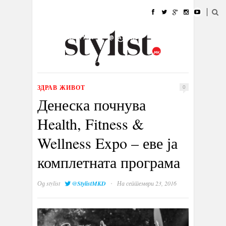
ДОМА
МОДА
СТИЛ
УБАВИНА
ЖИВОТ
КУЛТУРА
@РАБОТА
ГАЛЕРИЈА
ИЗЛОГ
КОНТАКТ
ЗДРАВ ЖИВОТ
0
Денеска почнува
Health, Fitness &
Wellness Expo – еве ја
комплетната програма
·
Од
stylist
@StylistMKD
На септември 23, 2016