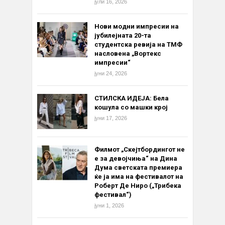
јули 16, 2026
Нови модни импресии на
јубилејната 20-та
студентска ревија на ТМФ
насловена „Вортекс
импресии“
јуни 24, 2026
СТИЛСКА ИДЕЈА: Бела
кошула со машки крој
јуни 17, 2026
Филмот „Скејтбордингот не
е за девојчиња“ на Дина
Дума светската премиера
ќе ја има на фестивалот на
Роберт Де Ниро („Трибека
фестивал“)
јуни 1, 2026