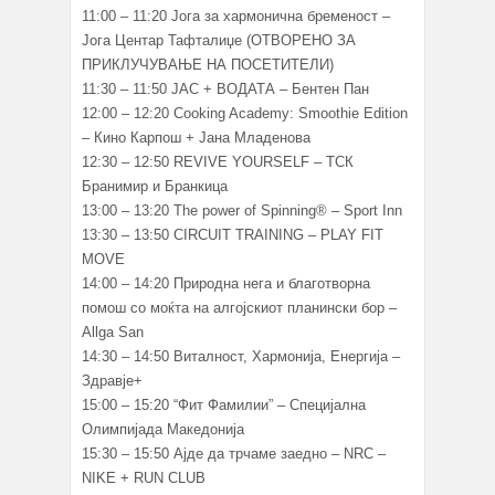
11:00 – 11:20 Јога за хармонична бременост –
Јога Центар Тафталиџе (ОТВОРЕНО ЗА
ПРИКЛУЧУВАЊЕ НА ПОСЕТИТЕЛИ)
11:30 – 11:50 ЈАС + ВОДАТА – Бентен Пан
12:00 – 12:20 Cooking Academy: Smoothie Edition
– Кино Карпош + Јана Младенова
12:30 – 12:50 REVIVE YOURSELF – ТСК
Бранимир и Бранкица
13:00 – 13:20 The power of Spinning® – Sport Inn
13:30 – 13:50 CIRCUIT TRAINING – PLAY FIT
MOVE
14:00 – 14:20 Природна нега и благотворна
помош со моќта на алгојскиот планински бор –
Allga San
14:30 – 14:50 Виталност, Хармонија, Енергија –
Здравје+
15:00 – 15:20 “Фит Фамилии” – Специјална
Олимпијада Македонија
15:30 – 15:50 Ајде да трчаме заедно – NRC –
NIKE + RUN CLUB