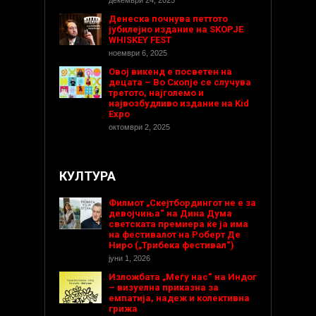
декември 24, 2025
Денеска почнува петтото
јубилејно издание на SKOPJE
WHISKEY FEST
ноември 6, 2025
Овој викенд е посветен на
децата – Во Скопје се случува
третото, најголемо и
највозбудливо издание на Kid
Expo
октомври 2, 2025
КУЛТУРА
Филмот „Скејтбордингот не е за
девојчиња“ на Дина Дума
светската премиера ќе ја има
на фестивалот на Роберт Де
Ниро („Трибека фестивал“)
јуни 1, 2026
Изложбата „Меѓу нас“ на Индог
– визуелна приказна за
емпатија, надеж и колективна
грижа