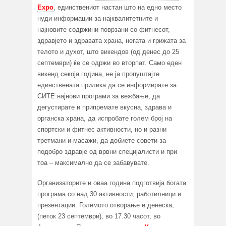
Expo
, единствениот настан што на едно место
нуди информации за најквалитетните и
најновите содржини поврзани со фитнесот,
здравјето и здравата храна, негата и грижата за
телото и духот, што викендов (од денес до 25
септември) ќе се одржи во вторпат. Само еден
викенд секоја година, не ја пропуштајте
единствената прилика да се информирате за
СИТЕ најнови програми за вежбање, да
дегустирате и припремате вкусна, здрава и
органска храна, да испробате голем број на
спортски и фитнес активности, но и разни
третмани и масажи, да добиете совети за
подобро здравје од врвни специјалисти и при
тоа – максимално да се забавувате.
Организаторите и оваа година подготвија богата
програма со над 30 активности, работилници и
презентации. Големото отворање е денеска,
(петок 23 септември), во 17.30 часот, во