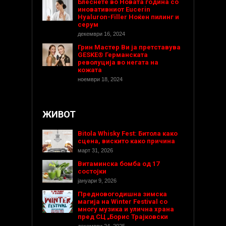
Блеснете во Новата година со
иновативниот Eucerin
Hyaluron-Filler Ноќен пилинг и
серум
декември 16, 2024
Грин Мастер Ви ја претставува
GESKE® Германската
револуција во негата на
кожата
ноември 18, 2024
ЖИВОТ
Bitola Whisky Fest: Битола како
сцена, вискито како причина
март 31, 2026
Витаминска бомба од 17
состојки
јануари 9, 2026
Предновогодишнa зимска
магија на Winter Festival со
многу музика и улична храна
пред СЦ „Борис Трајковски