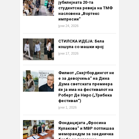
јубилејната 20-та
студентска ревија на ТМФ
насловена „Вортекс
импресии“
јуни 24, 2026
СТИЛСКА ИДЕЈА: Бела
кошула со машки крој
јуни 17, 2026
Филмот „Скејтбордингот не
е за девојчиња“ на Дина
Дума светската премиера
ќе ја има на фестивалот на
Роберт Де Ниро („Трибека
фестивал“)
јуни 1, 2026
Фондацијата „Фросина
Кулакова“ и МВР потпишаа
меморандум за заедничка