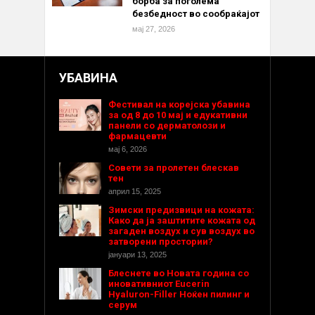
борба за поголема
безбедност во сообраќајот
мај 27, 2026
УБАВИНА
Фестивал на корејска убавина
за од 8 до 10 мај и едукативни
панели со дерматолози и
фармацевти
мај 6, 2026
Совети за пролетен блескав
тен
април 15, 2025
Зимски предизвици на кожата:
Како да ја заштитите кожата од
загаден воздух и сув воздух во
затворени простории?
јануари 13, 2025
Блеснете во Новата година со
иновативниот Eucerin
Hyaluron-Filler Ноќен пилинг и
серум