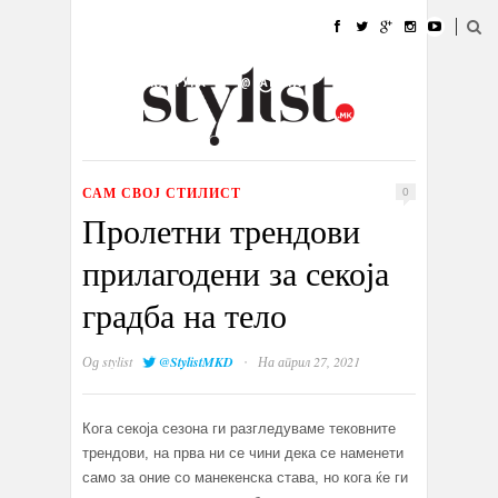
ДОМА
МОДА
СТИЛ
УБАВИНА
ЖИВОТ
КУЛТУРА
@РАБОТА
ГАЛЕРИЈА
ИЗЛОГ
КОНТАКТ
САМ СВОЈ СТИЛИСТ
0
Пролетни трендови
прилагодени за секоја
градба на тело
·
Од
stylist
@StylistMKD
На април 27, 2021
Кога секоја сезона ги разгледуваме тековните
трендови, на прва ни се чини дека се наменети
само за оние со манекенска става, но кога ќе ги