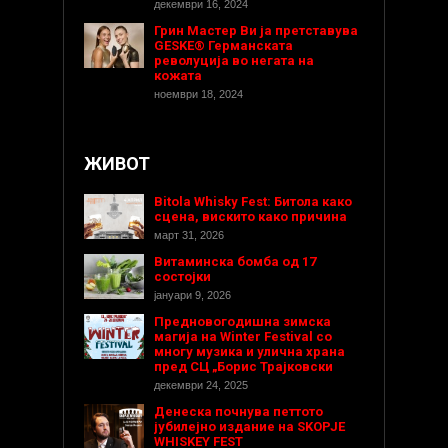
декември 16, 2024
Грин Мастер Ви ја претставува
GESKE® Германската
револуција во негата на
кожата
ноември 18, 2024
ЖИВОТ
Bitola Whisky Fest: Битола како
сцена, вискито како причина
март 31, 2026
Витаминска бомба од 17
состојки
јануари 9, 2026
Предновогодишнa зимска
магија на Winter Festival со
многу музика и улична храна
пред СЦ „Борис Трајковски
декември 24, 2025
Денеска почнува петтото
јубилејно издание на SKOPJE
WHISKEY FEST