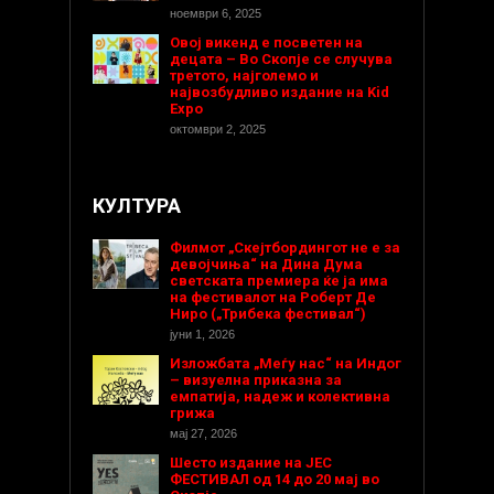
ноември 6, 2025
Овој викенд е посветен на
децата – Во Скопје се случува
третото, најголемо и
највозбудливо издание на Kid
Expo
октомври 2, 2025
КУЛТУРА
Филмот „Скејтбордингот не е за
девојчиња“ на Дина Дума
светската премиера ќе ја има
на фестивалот на Роберт Де
Ниро („Трибека фестивал“)
јуни 1, 2026
Изложбата „Меѓу нас“ на Индог
– визуелна приказна за
емпатија, надеж и колективна
грижа
мај 27, 2026
Шесто издание на ЈЕС
ФЕСТИВАЛ од 14 до 20 мај во