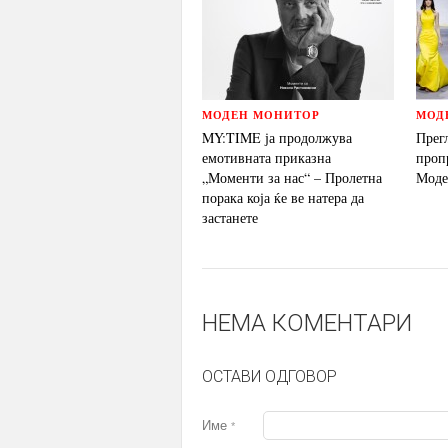
МОДЕН МОНИТОР
МОД
MY:TIME ја продолжува
Прег
емотивната приказна
проп
„Моменти за нас“ – Пролетна
Моде
порака која ќе ве натера да
застанете
НЕМА КОМЕНТАРИ
ОСТАВИ ОДГОВОР
Име
*