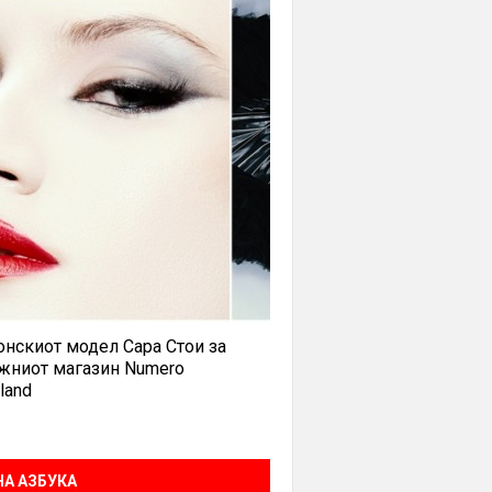
нскиот модел Сара Стои за
жниот магазин Numero
land
А АЗБУКА