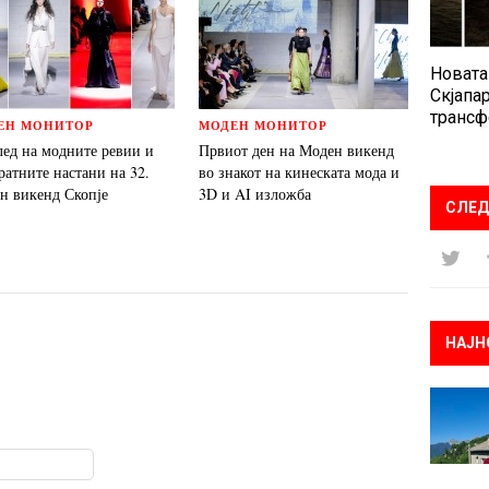
Новата
Скјапар
трансф
ЕН МОНИТОР
МОДЕН МОНИТОР
лед на модните ревии и
Првиот ден на Моден викенд
ратните настани на 32.
во знакот на кинеската мода и
н викенд Скопје
3D и AI изложба
СЛЕД
НАЈН