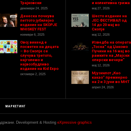
Трајковски
и колективна грижа
декември 24, 2025
мај 27, 2026
Денеска почнува
Шесто издание на
петтото јубилејно
ЈЕС ФЕСТИВАЛ од
издание на SKOPJE
14 до 20 мај во
WHISKEY FEST
Скопје
ноември 6, 2025
мај 12, 2026
Овој викенд е
Изведба на операта
посветен на децата
„Тоска“ од Џакомо
– Во Скопје се
Пучини на 16 мај во
случува третото,
рамките на „Мајски
најголемо и
оперски вечери“
највозбудливо
мај 12, 2026
издание на Kid Expo
Мјузиклот „Као
октомври 2, 2025
какао“ премиерно
на 2 и 3 јуни во МНТ
април 24, 2026
МАРКЕТИНГ
задржани. Development & Hosting
eXpressive graphics