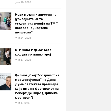
јули 16, 2026
Нови модни импресии на
јубилејната 20-та
студентска ревија на ТМФ
насловена „Вортекс
импресии“
јуни 24, 2026
СТИЛСКА ИДЕЈА: Бела
кошула со машки крој
јуни 17, 2026
Филмот „Скејтбордингот не
е за девојчиња“ на Дина
Дума светската премиера
ќе ја има на фестивалот на
Роберт Де Ниро („Трибека
фестивал“)
јуни 1, 2026