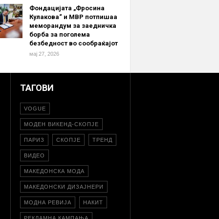
Фондацијата „Фросина
Кулакова“ и МВР потпишаа
меморандум за заедничка
борба за поголема
безбедност во сообраќајот
мај 27, 2026
ТАГОВИ
VOGUE
МОДЕН ВИКЕНД-СКОПЈЕ
ПАРИЗ
СКОПЈЕ
ТРЕНД
ВИДЕО
МАКЕДОНСКА МОДА
МАКЕДОНСКИ ДИЗАЈНЕРИ
МОДНА РЕВИЈА
НАКИТ
РЕКЛАМНА КАМПАЊА