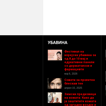
УБАВИНА
Фестивал на
корејска убавина за
од 8 до 10 мај и
едукативни панели
со дерматолози и
фармацевти
мај 6, 2026
Совети за пролетен
блескав тен
април 15, 2025
Зимски предизвици
на кожата: Како да
ја заштитите кожата
од загаден воздух и