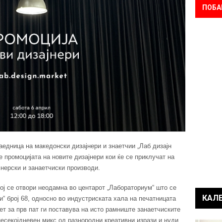
ПОБА
аедница на македонски дизајнери и знаетчии „Лаб дизајн
е промоцијата на новите дизајнери кои ќе се приклучат на
нерски и занаетчиски производи.
кој се отвори неодамна во центарот „Лабораториум“ што се
КАЛ
“ број 68, односно во индустриската хала на печатницата
ет за прв пат ги поставува на исто рамниште занаетчиските
несекојдневен микс од разнородни креативни изрази и нуди