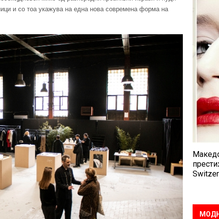
ници и со тоа укажува на една нова современа форма на
Македо
прести
Switzer
МОДН