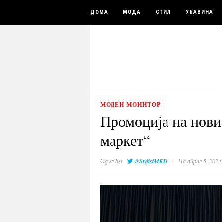
ДОМА
МОДА
СТИЛ
УБАВИНА
МОДЕН МОНИТОР
Промоција на нови 
маркет“
·
Од
stylist
@StylistMKD
На април 5, 2024