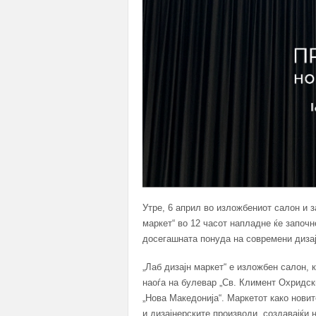
Утре, 6 април во изложбениот салон и з
маркет“ во 12 часот напладне ќе започн
досегашната понуда на современи дизај
„Лаб дизајн маркет“ е изложбен салон, 
наоѓа на булевар „Св. Климент Охридски
„Нова Македонија“. Маркетот како новит
и дизајнерските производи, создавајќи 