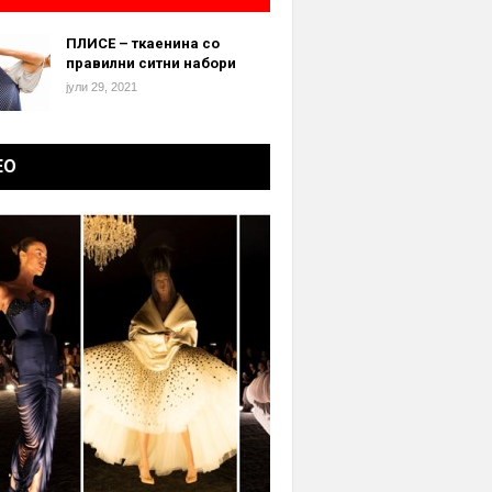
ПЛИСЕ – ткаенина со
правилни ситни набори
јули 29, 2021
ЕО