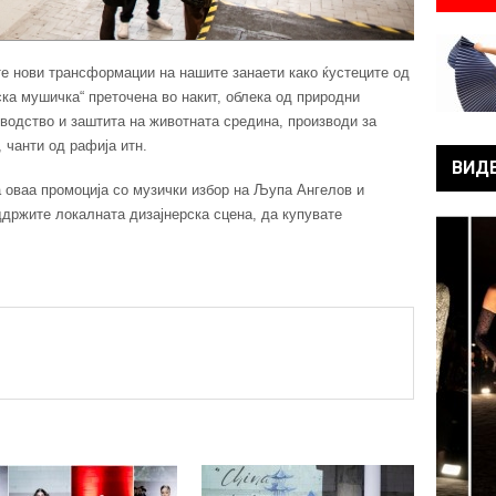
те нови трансформации на нашите занаети како ќустеците од
ска мушичка“ преточена во накит, облека од природни
водство и заштита на животната средина, производи за
 чанти од рафија итн.
ВИД
а оваа промоција со музички избор на Љупа Ангелов и
оддржите локалната дизајнерска сцена, да купувате