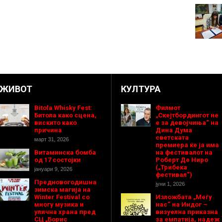
ЖИВОТ
КУЛТУРА
Bitola Whisky Fest:
Филмот
Битола како сцена,
„Скејтбордингот не
вискито како
е за девојчиња“ на
причина
Дина Дума
светската
март 31, 2026
премиера ќе ја има
Витаминска бомба
на фестивалот на
од 17 состојки
Роберт Де Ниро
(„Трибека
јануари 9, 2026
фестивал“)
Предновогодишнa
јуни 1, 2026
зимска магија на
Winter Festival со
Изложбата „Меѓу
многу музика и
нас“ на Индог –
улична храна пред
визуелна приказна
СЦ „Борис
за емпатија, надеж