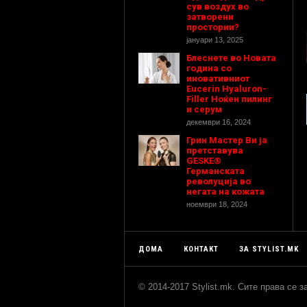
сув воздух во
затворени
простории?
јануари 13, 2025
Блеснете во Новата
година со
иновативниот
Eucerin Hyaluron-
Filler Ноќен пилинг
и серум
декември 16, 2024
Грин Мастер Ви ја
претставува
GESKE®
Германската
револуција во
негата на кожата
ноември 18, 2024
ДОМА
КОНТАКТ
ЗА STYLIST.MK
© 2014-2017 Stylist.mk. Сите права се 