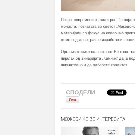
Покрај современиот филигран, ќе најде
мониста, познатата во светот „Македон
материјали со фокус на еколошко произ
домот од дрво, рачно изработени чевли,
Организаторите на настанот Ве канат н
пијалак од винаријата „Камник“ да ја п
внимателно и да одберете квалитет.
СПОДЕЛИ
МОЖЕБИ ЌЕ ВЕ ИНТЕРЕСИРА