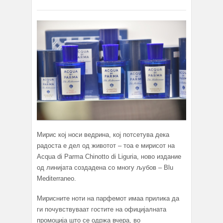
Mирис кој носи ведрина, кој потсетува дека
радоста е дел од животот – тоа е мирисот на
Acqua di Parma Chinotto di Liguria, ново издание
од линијата создадена со многу љубов – Blu
Мediterraneo.
Мирисните ноти на парфемот имаа прилика да
ги почувствуваат гостите на официјалната
промоција што се одржа вчера, во