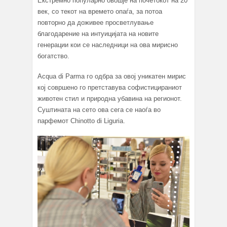
Екстремно популарно овошје на почетокот на 20
век, со текот на времето опаѓа, за потоа
повторно да доживее просветлување
благодарение на интуицијата на новите
генерации кои се наследници на ова мирисно
богатство.
Аcqua di Parma го одбра за овој уникатен мирис
кој совршено го претставува софистицираниот
животен стил и природна убавина на регионот.
Суштината на сето ова сега се наоѓа во
парфемот Chinotto di Liguria.