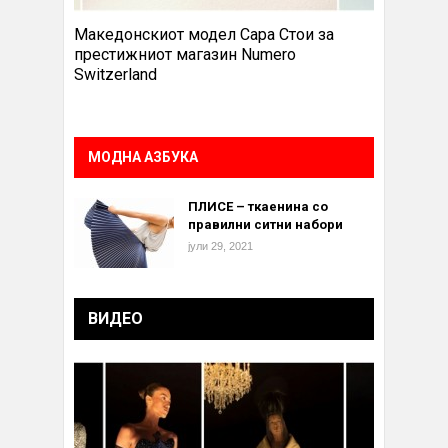
Македонскиот модел Сара Стои за
престижниот магазин Numero
Switzerland
МОДНА АЗБУКА
ПЛИСЕ – ткаенина со
правилни ситни набори
јули 29, 2021
ВИДЕО