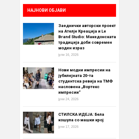
НАЈНОВИ ОБЈАВИ
Заеднички авторски проект
на Ателје Креација и Le
Brand Studio: Македонската
традиција доби современ
моден израз
јули 16, 2026
Нови модни импресии на
јубилејната 20-та
студентска ревија на ТМФ
насловена „Вортекс
импресии“
јуни 24, 2026
СТИЛСКА ИДЕЈА: Бела
кошула со машки крој
јуни 17, 2026