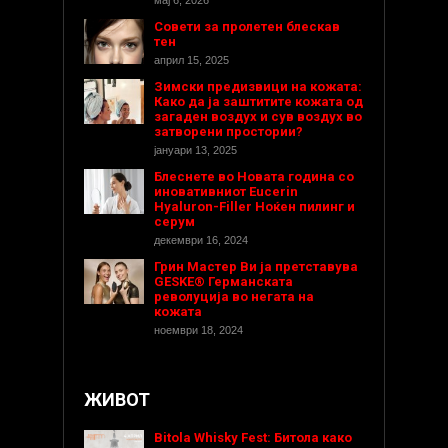
Совети за пролетен блескав
тен
април 15, 2025
Зимски предизвици на кожата:
Како да ја заштитите кожата од
загаден воздух и сув воздух во
затворени простории?
јануари 13, 2025
Блеснете во Новата година со
иновативниот Eucerin
Hyaluron-Filler Ноќен пилинг и
серум
декември 16, 2024
Грин Мастер Ви ја претставува
GESKE® Германската
револуција во негата на
кожата
ноември 18, 2024
ЖИВОТ
Bitola Whisky Fest: Битола како