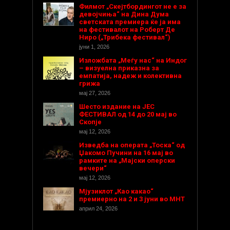
Филмот „Скејтбордингот не е за
девојчиња“ на Дина Дума
светската премиера ќе ја има
на фестивалот на Роберт Де
Ниро („Трибека фестивал“)
јуни 1, 2026
Изложбата „Меѓу нас“ на Индог
– визуелна приказна за
емпатија, надеж и колективна
грижа
мај 27, 2026
Шесто издание на ЈЕС
ФЕСТИВАЛ од 14 до 20 мај во
Скопје
мај 12, 2026
Изведба на операта „Тоска“ од
Џакомо Пучини на 16 мај во
рамките на „Мајски оперски
вечери“
мај 12, 2026
Мјузиклот „Као какао“
премиерно на 2 и 3 јуни во МНТ
април 24, 2026