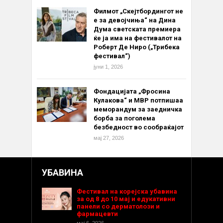
Филмот „Скејтбордингот не
е за девојчиња“ на Дина
Дума светската премиера
ќе ја има на фестивалот на
Роберт Де Ниро („Трибека
фестивал“)
јуни 1, 2026
Фондацијата „Фросина
Кулакова“ и МВР потпишаа
меморандум за заедничка
борба за поголема
безбедност во сообраќајот
мај 27, 2026
УБАВИНА
Фестивал на корејска убавина
за од 8 до 10 мај и едукативни
панели со дерматолози и
фармацевти
мај 6, 2026