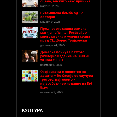
сцена, вискито како причина
март 31, 2026
Витаминска бомба од 17
состојки
јануари 9, 2026
Предновогодишнa зимска
магија на Winter Festival со
многу музика и улична храна
пред СЦ „Борис Трајковски
декември 24, 2025
Денеска почнува петтото
јубилејно издание на SKOPJE
WHISKEY FEST
ноември 6, 2025
Овој викенд е посветен на
децата – Во Скопје се случува
третото, најголемо и
највозбудливо издание на Kid
Expo
октомври 2, 2025
КУЛТУРА