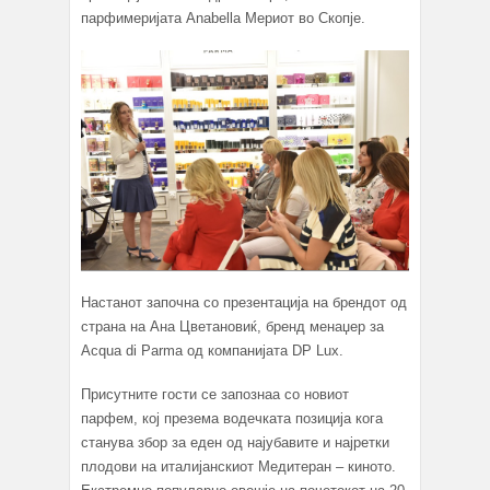
парфимеријата Anabella Мериот во Скопје.
Настанот започна со презентација на брендот од
страна на Ана Цветановиќ, бренд менаџер за
Acqua di Parma од компанијата DP Lux.
Присутните гости се запознаа со новиот
парфем, кој презема водечката позиција кога
станува збор за еден од најубавите и најретки
плодови на италијанскиот Медитеран – киното.