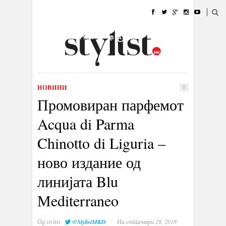
ДОМА
МОДА
СТИЛ
УБАВИНА
ЖИВОТ
КУЛТУРА
@РАБОТА
ГАЛЕРИЈА
ИЗЛОГ
КОНТАКТ
НОВИНИ
0
Промовиран парфемот
Acqua di Parma
Chinotto di Liguria –
ново издание од
линијата Blu
Мediterraneo
·
Од
stylist
@StylistMKD
На септември 28, 2018