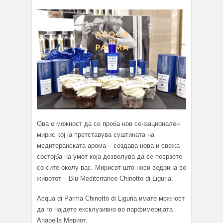
Ова е можност да се проба нов сензационален
мирис кој ја претставува суштината на
медитеранската арома – создава нова и свежа
состојба на умот која дозволува да се поврзете
со сите околу вас. Мирисот што носи ведрина во
животот – Blu Mediterraneo Chinotto di Liguria.
Acqua di Parma Chinotto di Liguria имате можност
да го најдете ексклузивно во парфимеријата
Anabella Мериот.