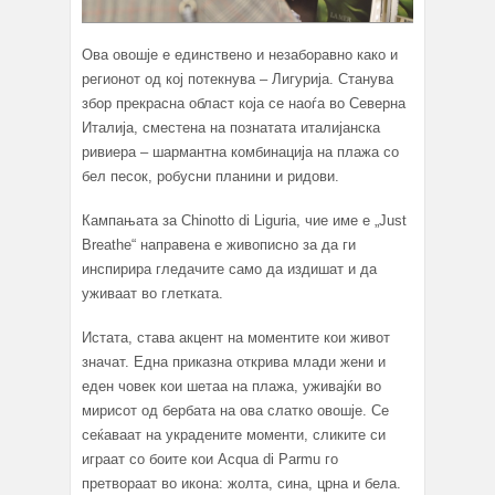
Ова овошје е единствено и незаборавно како и
регионот од кој потекнува – Лигурија. Станува
збор прекрасна област која се наоѓа во Северна
Италија, сместена на познатата италијанска
ривиера – шармантна комбинација на плажа со
бел песок, робусни планини и ридови.
Кампањата за Chinotto di Liguria, чие име е „Just
Breathe“ направена е живописно за да ги
инспирира гледачите само да издишат и да
уживаат во глетката.
Истата, става акцент на моментите кои живот
значат. Една приказна открива млади жени и
еден човек кои шетаа на плажа, уживајќи во
мирисот од бербата на ова слатко овошје. Се
сеќаваат на украдените моменти, сликите си
играат со боите кои Acqua di Parmu го
претвораат во икона: жолта, сина, црна и бела.