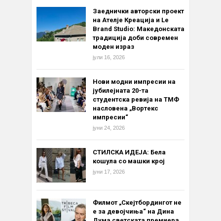
Заеднички авторски проект
на Ателје Креација и Le
Brand Studio: Македонската
традиција доби современ
моден израз
јули 16, 2026
Нови модни импресии на
јубилејната 20-та
студентска ревија на ТМФ
насловена „Вортекс
импресии“
јуни 24, 2026
СТИЛСКА ИДЕЈА: Бела
кошула со машки крој
јуни 17, 2026
Филмот „Скејтбордингот не
е за девојчиња“ на Дина
Дума светската премиера