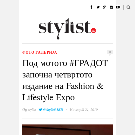
ДОМА
МОДА
СТИЛ
УБАВИНА
ЖИВОТ
КУЛТУРА
@РАБОТА
ГАЛЕРИЈА
ИЗЛОГ
КОНТАКТ
ФОТО ГАЛЕРИЈА
0
Под мотото #ГРАДОТ
започна четвртото
издание на Fashion &
Lifestyle Expo
·
Од
stylist
@StylistMKD
На март 21, 2019