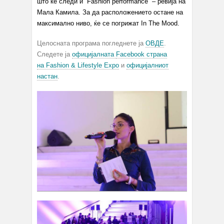
што ќе следи и “Fashion performance” – ревија на
Мала Камила. За да расположението остане на
максимално ниво, ќе се погрижат In The Mood.
Целосната програма погледнете ја
ОВДЕ
.
Следете ја
официјалната
Facebook
страна
на Fashion & Lifestyle Expo
и
официјалниот
настан
.