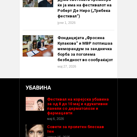
ќе ја има на фестивалот на
Роберт Де Ниро („Трибека
фестивал“)
јуни 1, 2026
Фондацијата „Фросина
Кулакова“ и МВР потпишаа
меморандум за заедничка
борба за поголема
безбедност во сообраќајот
мај 27, 2026
УБАВИНА
Фестивал на корејска убавина
за од 8 до 10 мај и едукативни
панели со дерматолози и
фармацевти
мај 6, 2026
Совети за пролетен блескав
тен