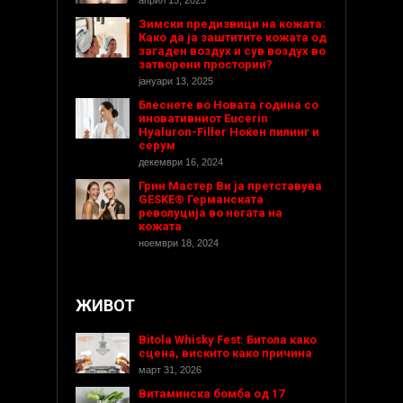
април 15, 2025
Зимски предизвици на кожата:
Како да ја заштитите кожата од
загаден воздух и сув воздух во
затворени простории?
јануари 13, 2025
Блеснете во Новата година со
иновативниот Eucerin
Hyaluron-Filler Ноќен пилинг и
серум
декември 16, 2024
Грин Мастер Ви ја претставува
GESKE® Германската
револуција во негата на
кожата
ноември 18, 2024
ЖИВОТ
Bitola Whisky Fest: Битола како
сцена, вискито како причина
март 31, 2026
Витаминска бомба од 17