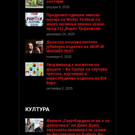
состојки
јануари 9, 2026
Предновогодишнa зимска
магија на Winter Festival со
многу музика и улична храна
пред СЦ „Борис Трајковски
декември 24, 2025
Денеска почнува петтото
јубилејно издание на SKOPJE
WHISKEY FEST
ноември 6, 2025
Овој викенд е посветен на
децата – Во Скопје се случува
третото, најголемо и
највозбудливо издание на Kid
Expo
октомври 2, 2025
КУЛТУРА
Филмот „Скејтбордингот не е за
девојчиња“ на Дина Дума
светската премиера ќе ја има
на фестивалот на Роберт Де