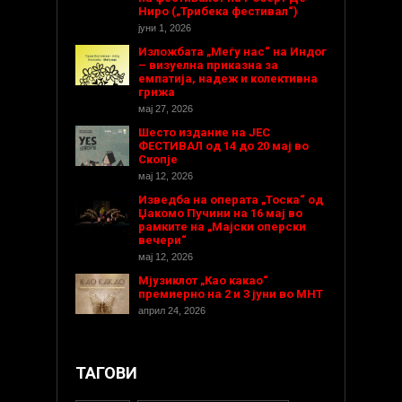
Ниро („Трибека фестивал“)
јуни 1, 2026
Изложбата „Меѓу нас“ на Индог
– визуелна приказна за
емпатија, надеж и колективна
грижа
мај 27, 2026
Шесто издание на ЈЕС
ФЕСТИВАЛ од 14 до 20 мај во
Скопје
мај 12, 2026
Изведба на операта „Тоска“ од
Џакомо Пучини на 16 мај во
рамките на „Мајски оперски
вечери“
мај 12, 2026
Мјузиклот „Као какао“
премиерно на 2 и 3 јуни во МНТ
април 24, 2026
ТАГОВИ