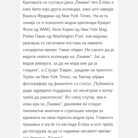
Критиката се согласи дека „Ланвин“ без Елбаз е
како било која друга колекција, како што наведе
Ванеса Фридман од New York Times. На иста
линија се и познатите модни критичари Бриџет
Фоли од WWD, Кети Хорин од New York Mag,
Робин Гиван од Washington Post, кои веднаш
реагираа со негативни постови на нивните
сооцијални мрежи. Гиван обајви „Не сакате да ја
видите новата колекција на „Ланвин“. Јас ја
видов ревијата, за да не мора вие да ја
гледате“, а Стјуарт Емрих, уредник на прилогот
Styles на New York Times, на Твитер објави
фотографија од финалето со статус „Публиката
даде одредена поддршка, но несигурна е колку
треба да ракоплеска“. Во секој случај, ова е
нова ера за „Ланвин“, деновиве ќе следат
поконкетни анализи и стратешки чекори за
иднината на оваа париска модна куќа. Главното
прашање е кој ќе го наследи Елбаз и што треба
да поседува за да го надмине неговиот импакт
врз брендот „Ланвин“.