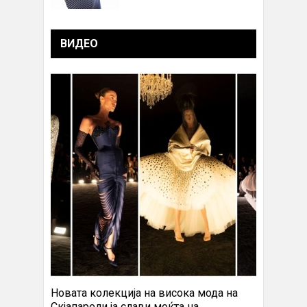
ВИДЕО
Новата колекција на висока мода на
Скјапарели ја слави моќта на