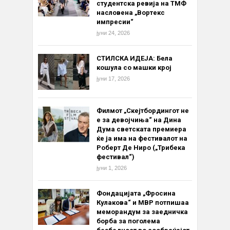
студентска ревија на ТМФ
насловена „Вортекс
импресии“
јуни 24, 2026
СТИЛСКА ИДЕЈА: Бела
кошула со машки крој
јуни 17, 2026
Филмот „Скејтбордингот не
е за девојчиња“ на Дина
Дума светската премиера
ќе ја има на фестивалот на
Роберт Де Ниро („Трибека
фестивал“)
јуни 1, 2026
Фондацијата „Фросина
Кулакова“ и МВР потпишаа
меморандум за заедничка
борба за поголема