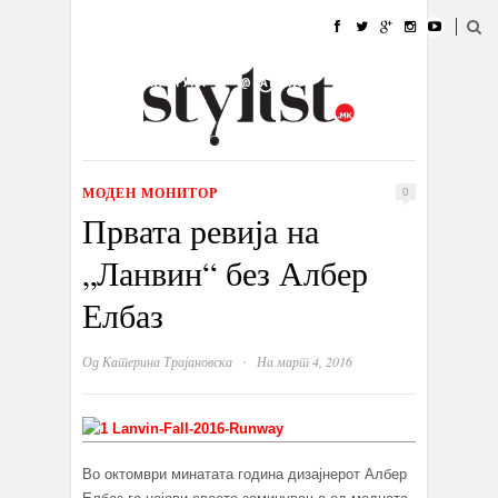
ДОМА
МОДА
СТИЛ
УБАВИНА
ЖИВОТ
КУЛТУРА
@РАБОТА
ГАЛЕРИЈА
ИЗЛОГ
КОНТАКТ
МОДЕН МОНИТОР
0
Првата ревија на
„Ланвин“ без Албер
Елбаз
·
Од
Катерина Трајановска
На март 4, 2016
Во октомври минатата година дизајнерот Албер