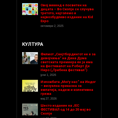
Овој викенд е посветен на
децата – Во Скопје се случува
третото, најголемо и
највозбудливо издание на Kid
Expo
октомври 2, 2025
КУЛТУРА
Филмот „Скејтбордингот не е за
девојчиња“ на Дина Дума
светската премиера ќе ја има
на фестивалот на Роберт Де
Ниро („Трибека фестивал“)
јуни 1, 2026
Изложбата „Меѓу нас“ на Индог
– визуелна приказна за
емпатија, надеж и колективна
грижа
мај 27, 2026
Шесто издание на ЈЕС
ФЕСТИВАЛ од 14 до 20 мај во
Скопје