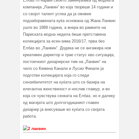
Елбаз го најави своето заминувања од модната
компанија „Ланвин“ во која твореше 14 години и
со својот талент успеа да ја оживее
подзаборавената куќа основана од Жана Ланвин
уште во 1889 година, а вчера во рамките на
Париската модна недела беше претставена
колекцијата за есен-зима 2016/17, прва без
Елбаз во „Ланвин“. Додека не се ангажира нов
креативен директор и трае статус кво ситуација,
постоечкиот дизајнерски тим на „Ланвин“ на
чело со Кемена Канали и Лусио Финале ја
подготви колекцијата која го следи
сензибилитетот на куќата што се базира на
елегантна женственост и нослив гламур, и во
која се чувствува сенката на Елбаз, но е далеку
од магијата што долгогодишниот главен
дизајнер ја внесуваше во куќата со својата
работа.