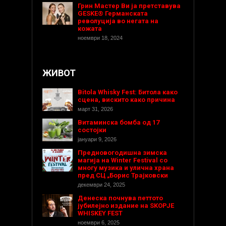
Грин Мастер Ви ја претставува
GESKE® Германската
револуција во негата на
кожата
ноември 18, 2024
ЖИВОТ
Bitola Whisky Fest: Битола како
сцена, вискито како причина
март 31, 2026
Витаминска бомба од 17
состојки
јануари 9, 2026
Предновогодишнa зимска
магија на Winter Festival со
многу музика и улична храна
пред СЦ „Борис Трајковски
декември 24, 2025
Денеска почнува петтото
јубилејно издание на SKOPJE
WHISKEY FEST
ноември 6, 2025