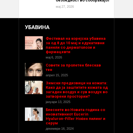
безбедност во сообраќајот
мај 27, 2026
УБАВИНА
Фестивал на корејска убавина
за од 8 до 10 мај и едукативни
панели со дерматолози и
фармацевти
мај 6, 2026
Совети за пролетен блескав
тен
април 15, 2025
Зимски предизвици на кожата:
Како да ја заштитите кожата од
загаден воздух и сув воздух во
затворени простории?
јануари 13, 2025
Блеснете во Новата година со
иновативниот Eucerin
Hyaluron-Filler Ноќен пилинг и
серум
декември 16, 2024