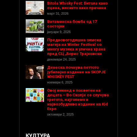
Bitola Whisky Fest: Битола како
сцена, вискито како причина
март 31, 2026
Витаминска бомба од 17
состојки
јануари 9, 2026
Предновогодишнa зимска
магија на Winter Festival со
многу музика и улична храна
пред СЦ „Борис Трајковски
декември 24, 2025
Денеска почнува петтото
јубилејно издание на SKOPJE
WHISKEY FEST
ноември 6, 2025
Овој викенд е посветен на
децата – Во Скопје се случува
третото, најголемо и
највозбудливо издание на Kid
Expo
октомври 2, 2025
КУЛТУРА