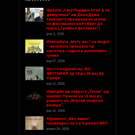
Филмот „Скејтбордингот не е за
девојчиња“ на Дина Дума
светската премиера ќе ја има
на фестивалот на Роберт Де
Ниро („Трибека фестивал“)
јуни 1, 2026
Изложбата „Меѓу нас“ на Индог
– визуелна приказна за
емпатија, надеж и колективна
грижа
мај 27, 2026
Шесто издание на ЈЕС
ФЕСТИВАЛ од 14 до 20 мај во
Скопје
мај 12, 2026
Изведба на операта „Тоска“ од
Џакомо Пучини на 16 мај во
рамките на „Мајски оперски
вечери“
мај 12, 2026
Мјузиклот „Као какао“
премиерно на 2 и 3 јуни во МНТ
април 24, 2026