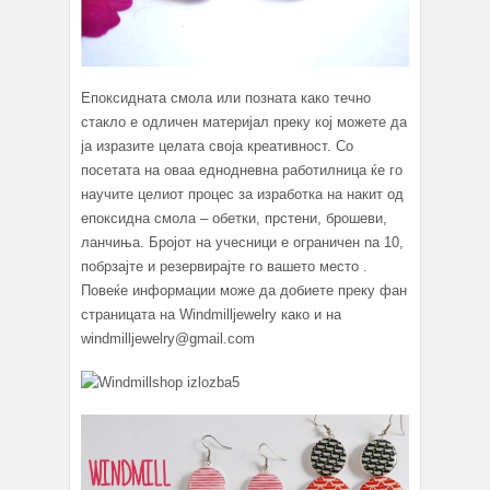
Епоксидната смола или позната како течно
стакло е одличен материјал преку кој можете да
ја изразите целата своја креативност. Со
посетата на оваа еднодневна работилница ќе го
научите целиот процес за изработка на накит од
епоксидна смола – обетки, прстени, брошеви,
ланчиња. Бројот на учесници е ограничен na 10,
побрзајте и резервирајте го вашето место .
Повеќе информации може да добиете преку фан
страницата на Windmilljewelry како и на
windmilljewelry@gmail.com