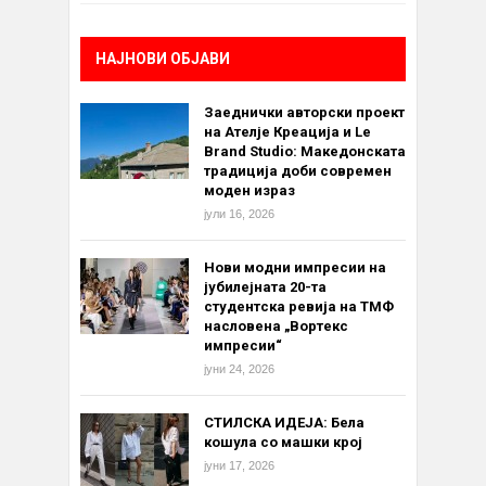
НАЈНОВИ ОБЈАВИ
Заеднички авторски проект
на Ателје Креација и Le
Brand Studio: Македонската
традиција доби современ
моден израз
јули 16, 2026
Нови модни импресии на
јубилејната 20-та
студентска ревија на ТМФ
насловена „Вортекс
импресии“
јуни 24, 2026
СТИЛСКА ИДЕЈА: Бела
кошула со машки крој
јуни 17, 2026