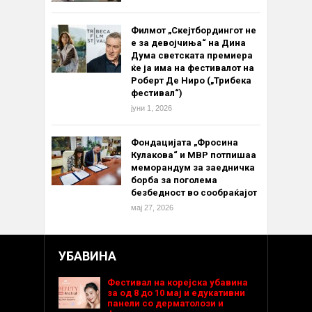
Филмот „Скејтбордингот не
е за девојчиња“ на Дина
Дума светската премиера
ќе ја има на фестивалот на
Роберт Де Ниро („Трибека
фестивал“)
јуни 1, 2026
Фондацијата „Фросина
Кулакова“ и МВР потпишаа
меморандум за заедничка
борба за поголема
безбедност во сообраќајот
мај 27, 2026
УБАВИНА
Фестивал на корејска убавина
за од 8 до 10 мај и едукативни
панели со дерматолози и