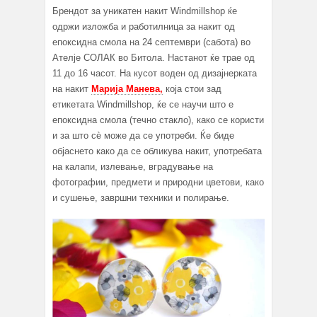
Брендот за уникатен накит Windmillshop ќе
одржи изложба и работилница за накит од
епоксидна смола на 24 септември (сабота) во
Ателје СОЛАК во Битола. Настанот ќе трае од
11 до 16 часот. На кусот воден од дизајнерката
на накит
Марија Манева,
која стои зад
етикетата Windmillshop, ќе се научи што е
епоксидна смола (течно стакло), како се користи
и за што сѐ може да се употреби. Ќе биде
објаснето како да се обликува накит, употребата
на калапи, излевање, вградување на
фотографии, предмети и природни цветови, како
и сушење, завршни техники и полирање.