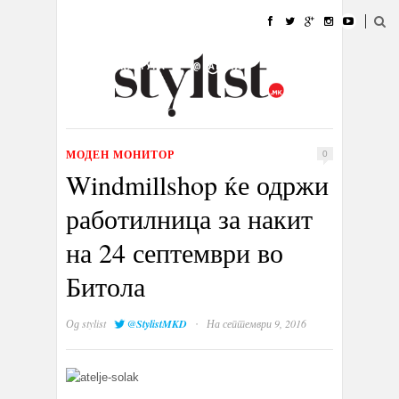
ДОМА
МОДА
СТИЛ
УБАВИНА
ЖИВОТ
КУЛТУРА
@РАБОТА
ГАЛЕРИЈА
ИЗЛОГ
КОНТАКТ
МОДЕН МОНИТОР
0
Windmillshop ќе одржи
работилница за накит
на 24 септември во
Битола
·
Од
stylist
@StylistMKD
На септември 9, 2016