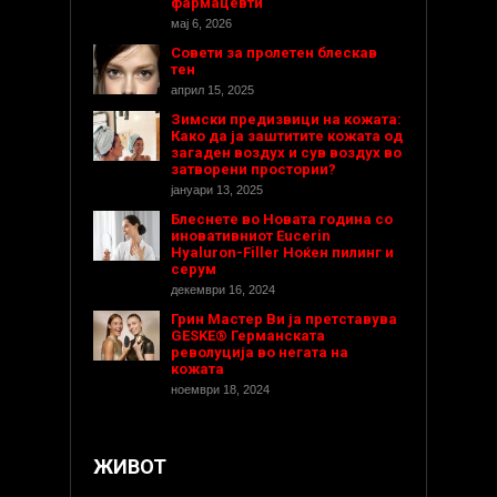
фармацевти
мај 6, 2026
Совети за пролетен блескав
тен
април 15, 2025
Зимски предизвици на кожата:
Како да ја заштитите кожата од
загаден воздух и сув воздух во
затворени простории?
јануари 13, 2025
Блеснете во Новата година со
иновативниот Eucerin
Hyaluron-Filler Ноќен пилинг и
серум
декември 16, 2024
Грин Мастер Ви ја претставува
GESKE® Германската
револуција во негата на
кожата
ноември 18, 2024
ЖИВОТ