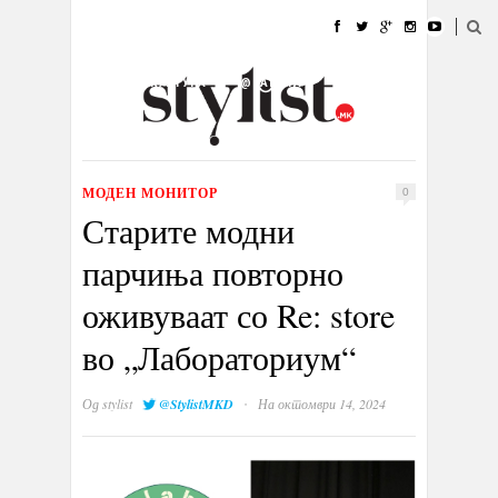
ДОМА
МОДА
СТИЛ
УБАВИНА
ЖИВОТ
КУЛТУРА
@РАБОТА
ГАЛЕРИЈА
ИЗЛОГ
КОНТАКТ
МОДЕН МОНИТОР
0
Старите модни
парчиња повторно
оживуваат со Re: store
во „Лабораториум“
·
Од
stylist
@StylistMKD
На октомври 14, 2024