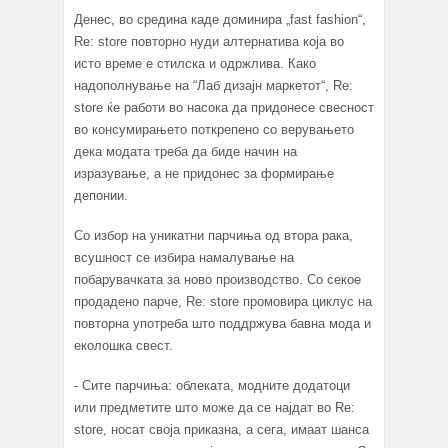
Денес, во средина каде доминира „fast fashion“,
Re: store повторно нуди алтернатива која во
исто време е стилска и одржлива. Како
надополнување на “Лаб дизајн маркетот“, Re:
store ќе работи во насока да придонесе свесност
во консумирањето поткрепено со верувањето
дека модата треба да биде начин на
изразување, а не придонес за формирање
депонии.
Со избор на уникатни парчиња од втора рака,
всушност се избира намалување на
побарувачката за ново производство. Со секое
продадено парче, Re: store промовира циклус на
повторна употреба што поддржува бавна мода и
еколошка свест.
- Сите парчиња: облеката, модните додатоци
или предметите што може да се најдат во Re:
store, носат своја приказна, а сега, имаaт шанса