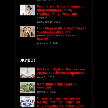
јануари 13, 2025
Блеснете во Новата година со
иновативниот Eucerin
Hyaluron-Filler Ноќен пилинг и
серум
декември 16, 2024
Грин Мастер Ви ја претставува
GESKE® Германската
револуција во негата на
кожата
ноември 18, 2024
ЖИВОТ
Bitola Whisky Fest: Битола како
сцена, вискито како причина
март 31, 2026
Витаминска бомба од 17
состојки
јануари 9, 2026
Предновогодишнa зимска
магија на Winter Festival со
многу музика и улична храна