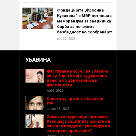
Фондацијата „Фросина
Кулакова“ и МВР потпишаа
меморандум за заедничка
борба за поголема
безбедност во сообраќајот
мај 27, 2026
УБАВИНА
Фестивал на корејска убавина
за од 8 до 10 мај и едукативни
панели со дерматолози и
фармацевти
мај 6, 2026
Совети за пролетен блескав
тен
април 15, 2025
Зимски предизвици на кожата:
Како да ја заштитите кожата од
загаден воздух и сув воздух во
затворени простории?