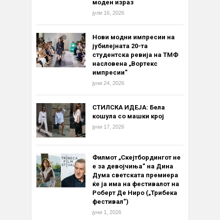
моден израз
јули 16, 2026
Нови модни импресии на
јубилејната 20-та
студентска ревија на ТМФ
насловена „Вортекс
импресии“
јуни 24, 2026
СТИЛСКА ИДЕЈА: Бела
кошула со машки крој
јуни 17, 2026
Филмот „Скејтбордингот не
е за девојчиња“ на Дина
Дума светската премиера
ќе ја има на фестивалот на
Роберт Де Ниро („Трибека
фестивал“)
јуни 1, 2026