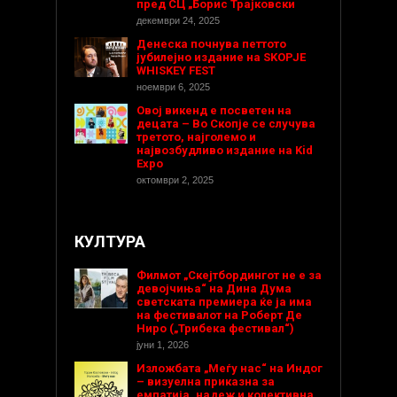
пред СЦ „Борис Трајковски
декември 24, 2025
Денеска почнува петтото
јубилејно издание на SKOPJE
WHISKEY FEST
ноември 6, 2025
Овој викенд е посветен на
децата – Во Скопје се случува
третото, најголемо и
највозбудливо издание на Kid
Expo
октомври 2, 2025
КУЛТУРА
Филмот „Скејтбордингот не е за
девојчиња“ на Дина Дума
светската премиера ќе ја има
на фестивалот на Роберт Де
Ниро („Трибека фестивал“)
јуни 1, 2026
Изложбата „Меѓу нас“ на Индог
– визуелна приказна за
емпатија, надеж и колективна