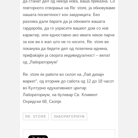
да станат дел од некоја нова, ваша приказна. Со
повторното отворање на Re: store, ја обновуваме
нашата посветеност кон заедницата. Без
разлика дали барате да ја обновите вашата
гардероба, да го украсите вашиот дом со нов
карактер, или едноставно ако имате некое парче
за кое ви е жал што не го носите, Re: store ве
поканува да бидете дел од позелена иднина,
прифаќајќи ја својата индивидуалност – велат
од „Лабораториум“
Re: store ќе работи во склоп на „Лаб дизајн
маркет“, од вторник до сабота од 12 до 18 часот
во Културно едукативниот центар
Лабораториум, на булевар Св. Климент
Охридски 68, Скопје.
RE: STORE
ЛАБОРАТОРИУМ