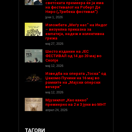
светската премиера ќе ја има
на фестивалот на Роберт Де
Ниро („Трибека фестивал“)
јуни 1, 2026
Изложбата „Меѓу нас“ на Индог
– визуелна приказна за
емпатија, надеж и колективна
грижа
мај 27, 2026
Шесто издание на ЈЕС
ФЕСТИВАЛ од 14 до 20 мај во
Скопје
мај 12, 2026
Изведба на операта „Тоска“ од
Џакомо Пучини на 16 мај во
рамките на „Мајски оперски
вечери“
мај 12, 2026
Мјузиклот „Као какао“
премиерно на 2 и 3 јуни во МНТ
април 24, 2026
ТАГОВИ