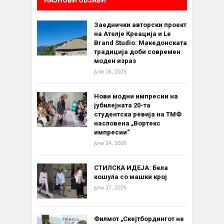
Заеднички авторски проект
на Ателје Креација и Le
Brand Studio: Македонската
традиција доби современ
моден израз
јули 16, 2026
Нови модни импресии на
јубилејната 20-та
студентска ревија на ТМФ
насловена „Вортекс
импресии“
јуни 24, 2026
СТИЛСКА ИДЕЈА: Бела
кошула со машки крој
јуни 17, 2026
Филмот „Скејтбордингот не