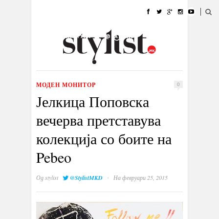
ДОМА
МОДА
СТИЛ
УБАВИНА
ЖИВОТ
КУЛТУРА
@РАБОТА
ГАЛЕРИЈА
ИЗЛОГ
КОНТАКТ
МОДЕН МОНИТОР
0
Јелкица Поповска
вечерва претставува
колекција со боите на
Pebeo
·
Од
stylist
@StylistMKD
На февруари 25, 2015