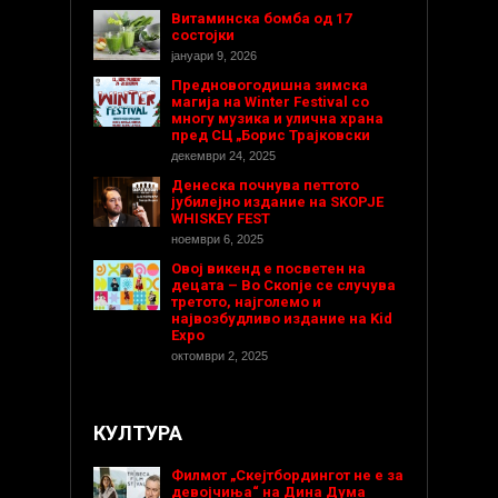
Витаминска бомба од 17
состојки
јануари 9, 2026
Предновогодишнa зимска
магија на Winter Festival со
многу музика и улична храна
пред СЦ „Борис Трајковски
декември 24, 2025
Денеска почнува петтото
јубилејно издание на SKOPJE
WHISKEY FEST
ноември 6, 2025
Овој викенд е посветен на
децата – Во Скопје се случува
третото, најголемо и
највозбудливо издание на Kid
Expo
октомври 2, 2025
КУЛТУРА
Филмот „Скејтбордингот не е за
девојчиња“ на Дина Дума