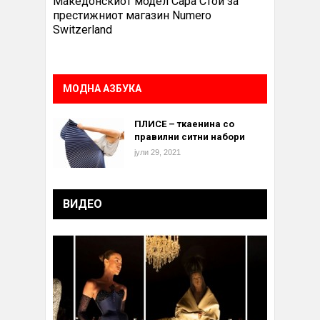
Македонскиот модел Сара Стои за
престижниот магазин Numero
Switzerland
МОДНА АЗБУКА
ПЛИСЕ – ткаенина со
правилни ситни набори
јули 29, 2021
ВИДЕО