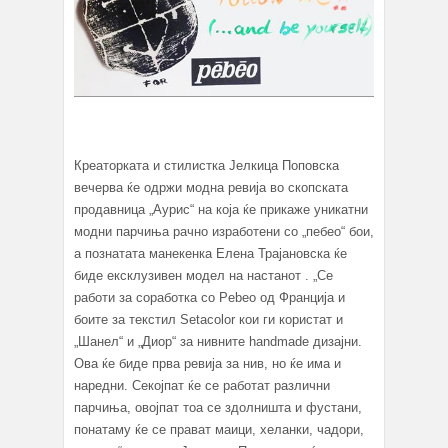
Креаторката и стилистка Јелкица Поповска
вечерва ќе одржи модна ревија во скопската
продавница „Аурис“ на која ќе прикаже уникатни
модни парчиња рачно изработени со „пебео“ бои,
а познатата манекенка Елена Трајановска ќе
биде ексклузивен модел на настанот . „Се
работи за соработка со Pebeo од Франција и
боите за текстил Setacolor кои ги користат и
„Шанел“ и „Диор“ за нивните handmade дизајни.
Ова ќе биде прва ревија за нив, но ќе има и
наредни. Секојпат ќе се работат различни
парчиња, овојпат тоа се здолништа и фустани,
понатаму ќе се прават маици, хеланки, чадори,