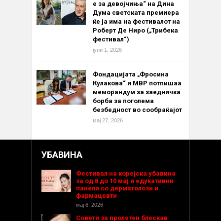
е за девојчиња“ на Дина
Дума светската премиера
ќе ја има на фестивалот на
Роберт Де Ниро („Трибека
фестивал“)
јуни 1, 2026
Фондацијата „Фросина
Кулакова“ и МВР потпишаа
меморандум за заедничка
борба за поголема
безбедност во сообраќајот
мај 27, 2026
УБАВИНА
Фестивал на корејска убавина
за од 8 до 10 мај и едукативни
панели со дерматолози и
фармацевти
мај 6, 2026
Совети за пролетен блескав