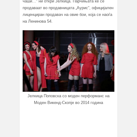
чаши…“ ни откри Јелкица. Парчињата ќе се
продаваат во продавницата „Аурис“, официјален
лиценциран продавач на овие бои, која се наоѓа
на Ленинова 54.
Јелкица Поповска со моден перформанс на
Моден Викенд-Скопје во 2014 година