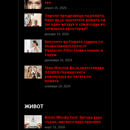
тен
април 15, 2025
Зимски предизвици на кожата:
Како да ја заштитите кожата од
загаден воздух и сув воздух во
затворени простории?
јануари 13, 2025
Блеснете во Новата година со
иновативниот Eucerin
Hyaluron-Filler Ноќен пилинг и
серум
декември 16, 2024
Грин Мастер Ви ја претставува
GESKE® Германската
револуција во негата на
кожата
ноември 18, 2024
ЖИВОТ
Bitola Whisky Fest: Битола како
сцена, вискито како причина
март 31, 2026