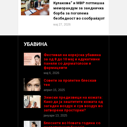
Кулакова“ и МВР потпишаа
меморандум за заедничка
борба за поголема
безбедност во сообраќајот
мај 27, 2026
УБАВИНА
Фестивал на корејска убавина
за од 8 до 10 мај и едукативни
панели со дерматолози и
фармацевти
мај 6, 2026
Совети за пролетен блескав
тен
април 15, 2025
Зимски предизвици на кожата:
Како да ја заштитите кожата од
загаден воздух и сув воздух во
затворени простории?
јануари 13, 2025
Блеснете во Новата година со