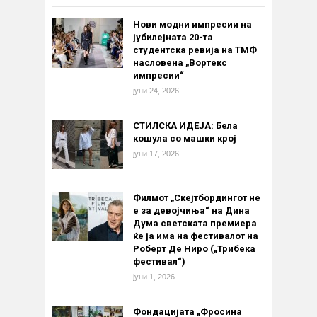
Нови модни импресии на
јубилејната 20-та
студентска ревија на ТМФ
насловена „Вортекс
импресии“
јуни 24, 2026
СТИЛСКА ИДЕЈА: Бела
кошула со машки крој
јуни 17, 2026
Филмот „Скејтбордингот не
е за девојчиња“ на Дина
Дума светската премиера
ќе ја има на фестивалот на
Роберт Де Ниро („Трибека
фестивал“)
јуни 1, 2026
Фондацијата „Фросина