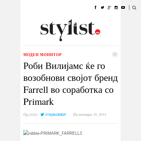
ДОМА
МОДА
СТИЛ
УБАВИНА
ЖИВОТ
КУЛТУРА
@РАБОТА
ГАЛЕРИЈА
ИЗЛОГ
КОНТАКТ
МОДЕН МОНИТОР
0
Роби Вилијамс ќе го
возобнови својот бренд
Farrell во соработка со
Primark
·
Од
stylist
@StylistMKD
На ноември 19, 2014