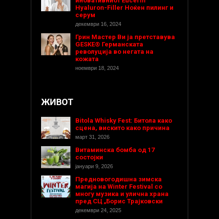
иновативниот Eucerin
Hyaluron-Filler Ноќен пилинг и
серум
декември 16, 2024
Грин Мастер Ви ја претставува
GESKE® Германската
револуција во негата на
кожата
ноември 18, 2024
ЖИВОТ
Bitola Whisky Fest: Битола како
сцена, вискито како причина
март 31, 2026
Витаминска бомба од 17
состојки
јануари 9, 2026
Предновогодишнa зимска
магија на Winter Festival со
многу музика и улична храна
пред СЦ „Борис Трајковски
декември 24, 2025