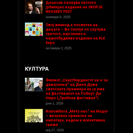
Денеска почнува петтото
јубилејно издание на SKOPJE
WHISKEY FEST
ноември 6, 2025
Овој викенд е посветен на
децата – Во Скопје се случува
третото, најголемо и
највозбудливо издание на Kid
Expo
октомври 2, 2025
КУЛТУРА
Филмот „Скејтбордингот не е за
девојчиња“ на Дина Дума
светската премиера ќе ја има
на фестивалот на Роберт Де
Ниро („Трибека фестивал“)
јуни 1, 2026
Изложбата „Меѓу нас“ на Индог
– визуелна приказна за
емпатија, надеж и колективна
грижа
мај 27, 2026