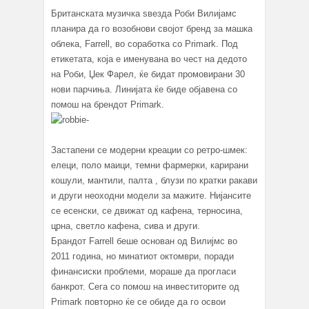
Британската музичка ѕвезда Роби Вилијамс
планира да го возобнови својот бренд за машка
облека, Farrell, во соработка со Primark. Под
етикетата, која е именувана во чест на дедото
на Роби, Џек Фарел, ќе бидат промовирани 30
нови парчиња. Линијата ќе биде објавена со
помош на брендот Primark.
Застапени се модерни креации со ретро-шмек:
елеци, поло маици, темни фармерки, карирани
кошули, мантили, палта , блузи по кратки ракави
и други неоходни модели за мажите. Нијансите
се есенски, се движат од кафена, терносина,
црна, светло кафена, сива и други.
Брандот Farrell беше основан од Вилијмс во
2011 година, но минатиот октомври, поради
финансиски проблеми, мораше да прогласи
банкрот. Сега со помош на инвеститорите од
Primark повторно ќе се обиде да го освои