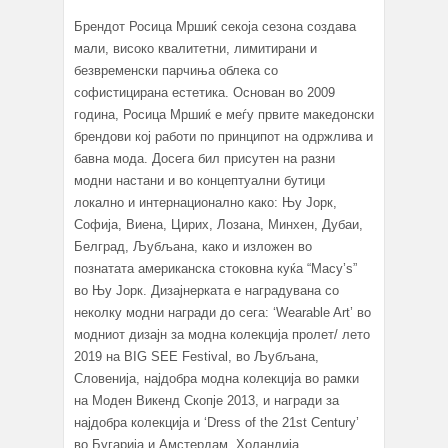
Брендот Росица Мршиќ секоја сезона создава
мали, високо квалитетни, лимитирани и
безвременски парчиња облека со
софистицирана естетика. Основан во 2009
година, Росица Мршиќ е меѓу првите македонски
брендови кој работи по принципот на одржлива и
бавна мода. Досега бил присутен на разни
модни настани и во концептуални бутици
локално и интернационално како: Њу Јорк,
Софија, Виена, Цирих, Лозана, Минхен, Дубаи,
Белград, Љубљана, како и изложен во
познатата американска стоковна куќа “Macy’s”
во Њу Јорк. Дизајнерката е наградувана со
неколку модни награди до сега: ‘Wearable Art’ во
модниот дизајн за модна колекција пролет/ лето
2019 на BIG SEE Festival, во Љубљана,
Словенија, најдобра модна колекција во рамки
на Моден Викенд Скопје 2013, и награди за
најдобра колекција и ‘Dress of the 21st Century’
во Бугарија и Амстердам, Холандија.