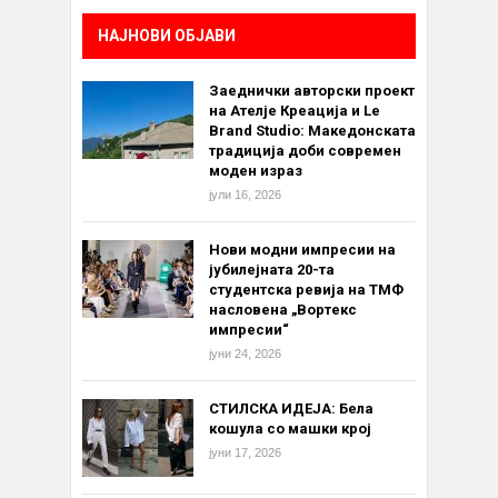
НАЈНОВИ ОБЈАВИ
Заеднички авторски проект
на Ателје Креација и Le
Brand Studio: Македонската
традиција доби современ
моден израз
јули 16, 2026
Нови модни импресии на
јубилејната 20-та
студентска ревија на ТМФ
насловена „Вортекс
импресии“
јуни 24, 2026
СТИЛСКА ИДЕЈА: Бела
кошула со машки крој
јуни 17, 2026