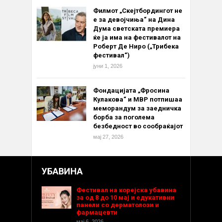
Филмот „Скејтбордингот не
е за девојчиња“ на Дина
Дума светската премиера
ќе ја има на фестивалот на
Роберт Де Ниро („Трибека
фестивал“)
јуни 1, 2026
Фондацијата „Фросина
Кулакова“ и МВР потпишаа
меморандум за заедничка
борба за поголема
безбедност во сообраќајот
мај 27, 2026
УБАВИНА
Фестивал на корејска убавина
за од 8 до 10 мај и едукативни
панели со дерматолози и
фармацевти
мај 6, 2026