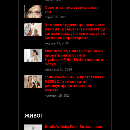
Совети за пролетен блескав
тен
април 15, 2025
Зимски предизвици на кожата:
Како да ја заштитите кожата од
загаден воздух и сув воздух во
затворени простории?
јануари 13, 2025
Блеснете во Новата година со
иновативниот Eucerin
Hyaluron-Filler Ноќен пилинг и
серум
декември 16, 2024
Грин Мастер Ви ја претставува
GESKE® Германската
револуција во негата на
кожата
ноември 18, 2024
ЖИВОТ
Bitola Whisky Fest: Битола како