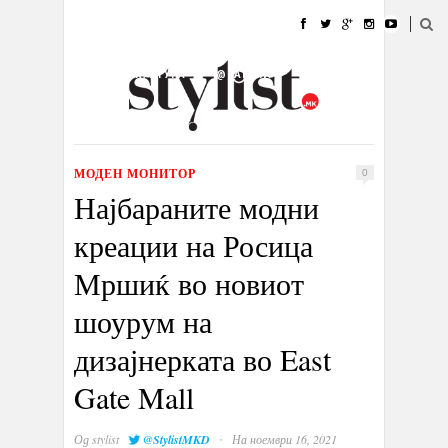
ДОМА
МОДА
СТИЛ
УБАВИНА
ЖИВОТ
КУЛТУРА
@РАБОТА
ГАЛЕРИЈА
ИЗЛОГ
КОНТАКТ
МОДЕН МОНИТОР
0
Најбараните модни
креации на Росица
Мршиќ во новиот
шоурум на
дизајнерката во East
Gate Mall
·
Од
stylist
@StylistMKD
На ноември 16, 2021