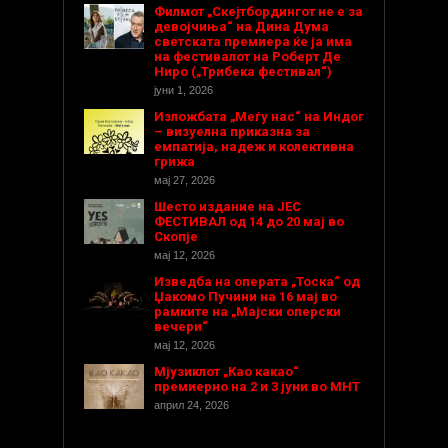
Филмот „Скејтбордингот не е за
девојчиња“ на Дина Дума
светската премиера ќе ја има
на фестивалот на Роберт Де
Ниро („Трибека фестивал“)
јуни 1, 2026
Изложбата „Меѓу нас“ на Индог
– визуелна приказна за
емпатија, надеж и колективна
грижа
мај 27, 2026
Шесто издание на ЈЕС
ФЕСТИВАЛ од 14 до 20 мај во
Скопје
мај 12, 2026
Изведба на операта „Тоска“ од
Џакомо Пучини на 16 мај во
рамките на „Мајски оперски
вечери“
мај 12, 2026
Мјузиклот „Као какао“
премиерно на 2 и 3 јуни во МНТ
април 24, 2026