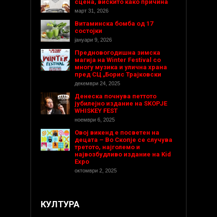
сцена, вискито како причина
март 31, 2026
Витаминска бомба од 17
состојки
јануари 9, 2026
Предновогодишнa зимска
магија на Winter Festival со
многу музика и улична храна
пред СЦ „Борис Трајковски
декември 24, 2025
Денеска почнува петтото
јубилејно издание на SKOPJE
WHISKEY FEST
ноември 6, 2025
Овој викенд е посветен на
децата – Во Скопје се случува
третото, најголемо и
највозбудливо издание на Kid
Expo
октомври 2, 2025
КУЛТУРА