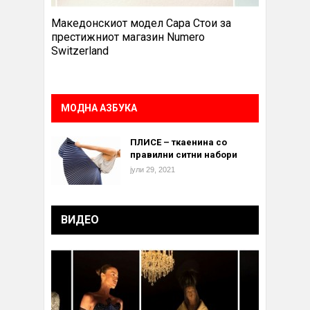
Македонскиот модел Сара Стои за
престижниот магазин Numero
Switzerland
МОДНА АЗБУКА
ПЛИСЕ – ткаенина со
правилни ситни набори
јули 29, 2021
ВИДЕО