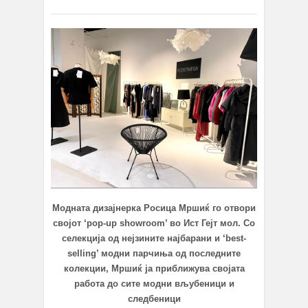
Модната дизајнерка Росица Мршиќ го отвори
својот ‘pop-up showroom’ во Ист Гејт мол. Со
селекција од нејзините најбарани и ‘best-
selling’ модни парчиња од последните
колекции, Мршиќ ја приближува својата
работа до сите модни вљубеници и
следбеници