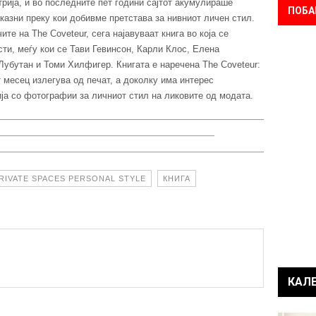
рија, и во последните пет години сајтот акумулираше
ПОБА
казни преку кои добивме претстава за нивниот личен стил.
те на The Coveteur, сега најавуваат книга во која се
сти, меѓу кои се Тави Гевинсон, Карли Клос, Елена
убутан и Томи Хилфигер. Книгата е наречена The Coveteur:
от месец излегува од печат, а доколку има интерес
ја со фотографии за личниот стил на ликовите од модата.
RIVATE SPACES PERSONAL STYLE
КНИГА
КАЛ