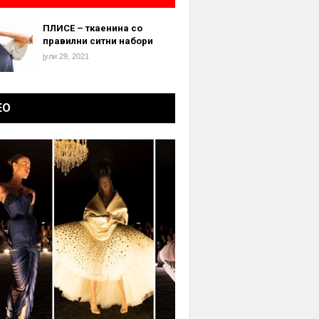
ПЛИСЕ – ткаенина со
правилни ситни набори
јули 29, 2021
ЕО