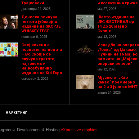
Трајковски
и колективна грижа
декември 24, 2025
мај 27, 2026
Денеска почнува
Шесто издание на
петтото јубилејно
ЈЕС ФЕСТИВАЛ од
издание на SKOPJE
14 до 20 мај во
WHISKEY FEST
Скопје
ноември 6, 2025
мај 12, 2026
Овој викенд е
Изведба на операта
посветен на децата
„Тоска“ од Џакомо
– Во Скопје се
Пучини на 16 мај во
случува третото,
рамките на „Мајски
најголемо и
оперски вечери“
највозбудливо
мај 12, 2026
издание на Kid Expo
Мјузиклот „Као
октомври 2, 2025
какао“ премиерно
на 2 и 3 јуни во МНТ
април 24, 2026
МАРКЕТИНГ
задржани. Development & Hosting
eXpressive graphics