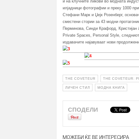
и на клучните ликови во модната индуст
илјадници фотографии и преку 1000 при
Стефани Марк и Џејк Розенберг, основачи
сместени стории за 43 модни протагони
Перминова, Синди Крафорд, Кристијан Л
Private Spaces, Personal Style, следни
издавачите најавуваат нови продолжени
THE COVETEUR
THE COVETEUR: P
ЛИЧЕН СТИЛ
МОДНА КНИГА
СПОДЕЛИ
МОЖЕБИ ЌЕ ВЕ ИНТЕРЕСИРА