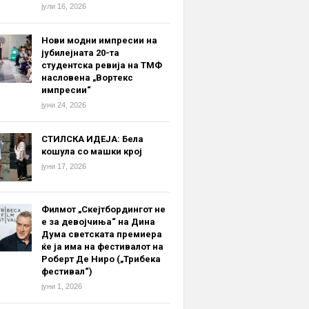
јули 16, 2026
Нови модни импресии на
јубилејната 20-та
студентска ревија на ТМФ
насловена „Вортекс
импресии“
јуни 24, 2026
СТИЛСКА ИДЕЈА: Бела
кошула со машки крој
јуни 17, 2026
Филмот „Скејтбордингот не
е за девојчиња“ на Дина
Дума светската премиера
ќе ја има на фестивалот на
Роберт Де Ниро („Трибека
фестивал“)
јуни 1, 2026