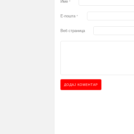
Име
*
Е-пошта
*
Веб страница