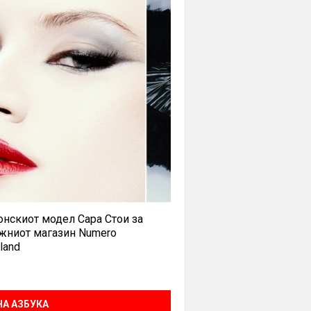
нскиот модел Сара Стои за
жниот магазин Numero
land
А АЗБУКА