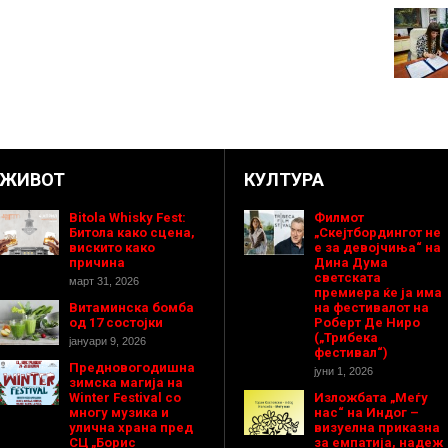
ЖИВОТ
КУЛТУРА
Bitola Whisky Fest:
Филмот
Битола како сцена,
„Скејтбордингот не
вискито како
е за девојчиња“ на
причина
Дина Дума
светската
март 31, 2026
премиера ќе ја има
Витаминска бомба
на фестивалот на
од 17 состојки
Роберт Де Ниро
(„Трибека
јануари 9, 2026
фестивал“)
Предновогодишнa
јуни 1, 2026
зимска магија на
Winter Festival со
Изложбата „Меѓу
многу музика и
нас“ на Индог –
улична храна пред
визуелна приказна
СЦ „Борис
за емпатија, надеж