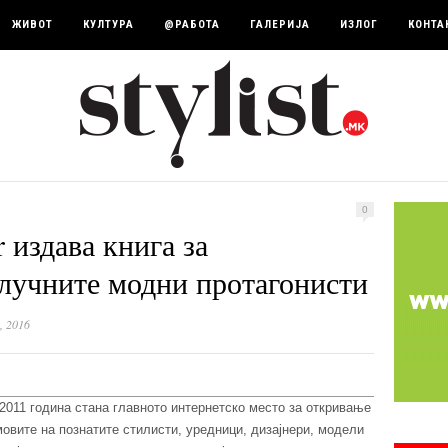
ЖИВОТ
КУЛТУРА
@РАБОТА
ГАЛЕРИЈА
ИЗЛОГ
КОНТА
0
r издава книга за
клучните модни протагонисти
, 2016
 2011 година стана главното интернетско место за откривање
овите на познатите стилисти, уредници, дизајнери, модели