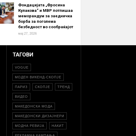
Фондацијата „Фросина
Кулакова“ и МВР потпишаа
меморандум за заедничка
борба за поголема
безбедност во сообраќајот
мај 27, 2026
ТАГОВИ
VOGUE
МОДЕН ВИКЕНД-СКОПЈЕ
ПАРИЗ
СКОПЈЕ
ТРЕНД
ВИДЕО
МАКЕДОНСКА МОДА
МАКЕДОНСКИ ДИЗАЈНЕРИ
МОДНА РЕВИЈА
НАКИТ
РЕКЛАМНА КАМПАЊА