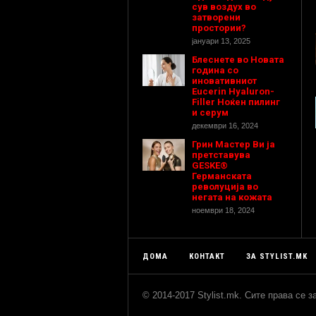
сув воздух во
затворени
простории?
јануари 13, 2025
Блеснете во Новата
година со
иновативниот
Eucerin Hyaluron-
Filler Ноќен пилинг
и серум
декември 16, 2024
Грин Мастер Ви ја
претставува
GESKE®
Германската
револуција во
негата на кожата
ноември 18, 2024
ДОМА
КОНТАКТ
ЗА STYLIST.MK
© 2014-2017 Stylist.mk. Сите права се 