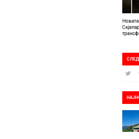
Новата
Скјапар
трансф
СЛЕД
НАЈН