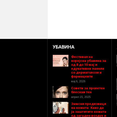
УБАВИНА
Фестивал на
корејска убавина за
од 8 до 10 мај и
едукативни панели
со дерматолози и
фармацевти
мај 6, 2026
Совети за пролетен
блескав тен
април 15, 2025
Зимски предизвици
на кожата: Како да
ја заштитите кожата
од загаден воздух и