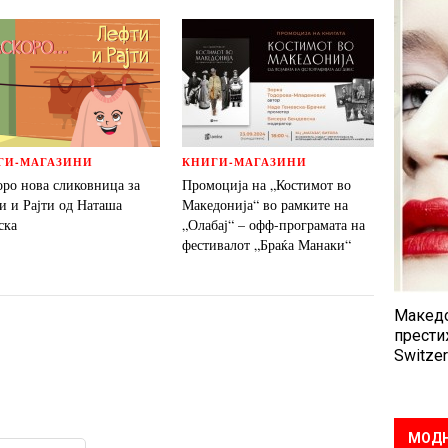
ГИ-МАГАЗИНИ
КНИГИ-МАГАЗИНИ
оро нова сликовница за
Промоција на „Костимот во
и и Рајти од Наташа
Македонија“ во рамките на
ска
„Олабај“ – офф-програмата на
фестивалот „Браќа Манаки“
Македо
прести
Switzer
МОДН