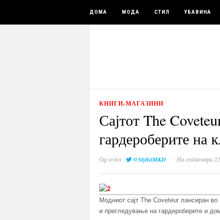
ДОМА
МОДА
СТИЛ
УБАВИНА
КНИГИ-МАГАЗИНИ
Сајтот The Coveteu
гардероберите на 
·
Од
stylist
@StylistMKD
На септември 22
Модниот сајт The Coveteur лансиран во
и прегледување на гардероберите и дом