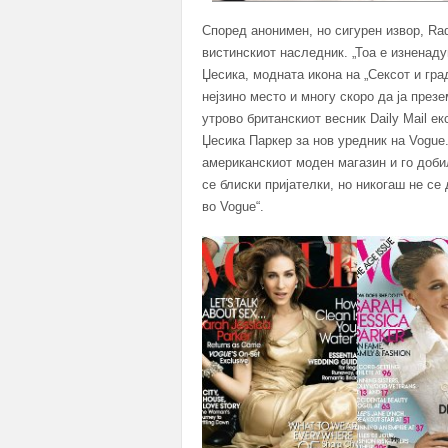
Според анонимен, но сигурен извор, Rad
вистинскиот наследник. „Тоа е изненаду
Џесика, модната икона на „Сексот и гра
нејзино место и многу скоро да ја през
утрово британскиот весник Daily Mail е
Џесика Паркер за нов уредник на Vogue.
американскиот моден магазин и го доби
се блиски пријателки, но никогаш не се 
во Vogue“.