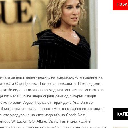
ПОБА
темата за нов главен уредник на американското издание на
ктерката Сара Џесика Паркер за приказната. Иако подолго
ерка ќе биде ангажирана во модниот магазин на местото на
иот Radar Online вчера објави дека од сигурни извори
но ќе го води Vogue. Порталот тврди дека Ана Винтур
 блиска пријателка на челното место на најпознатиот моден
КАЛ
алното уредување на сите изданија на Conde Nast,
our, W, Lucky, GQ, Allure, Vanity Fair и многу други
интур ќе стане американски амбасадор во администрацијата