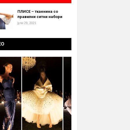
ПЛИСЕ – ткаенина со
правилни ситни набори
јули 29, 2021
ЕО