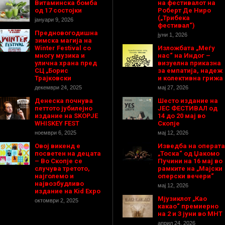
Витаминска бомба
на фестивалот на
од 17 состојки
Роберт Де Ниро
(„Трибека
јануари 9, 2026
фестивал“)
Предновогодишнa
јуни 1, 2026
зимска магија на
Winter Festival со
Изложбата „Меѓу
многу музика и
нас“ на Индог –
улична храна пред
визуелна приказна
СЦ „Борис
за емпатија, надеж
Трајковски
и колективна грижа
декември 24, 2025
мај 27, 2026
Денеска почнува
Шесто издание на
петтото јубилејно
ЈЕС ФЕСТИВАЛ од
издание на SKOPJE
14 до 20 мај во
WHISKEY FEST
Скопје
ноември 6, 2025
мај 12, 2026
Овој викенд е
Изведба на операта
посветен на децата
„Тоска“ од Џакомо
– Во Скопје се
Пучини на 16 мај во
случува третото,
рамките на „Мајски
најголемо и
оперски вечери“
највозбудливо
мај 12, 2026
издание на Kid Expo
Мјузиклот „Као
октомври 2, 2025
какао“ премиерно
на 2 и 3 јуни во МНТ
април 24, 2026