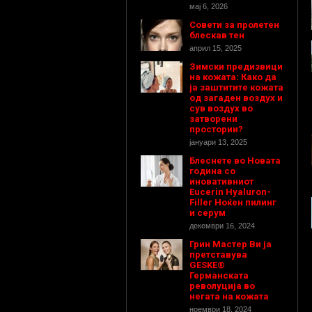
мај 6, 2026
Совети за пролетен
блескав тен
април 15, 2025
Зимски предизвици
на кожата: Како да
ја заштитите кожата
од загаден воздух и
сув воздух во
затворени
простории?
јануари 13, 2025
Блеснете во Новата
година со
иновативниот
Eucerin Hyaluron-
Filler Ноќен пилинг
и серум
декември 16, 2024
Грин Мастер Ви ја
претставува
GESKE®
Германската
револуција во
негата на кожата
ноември 18, 2024