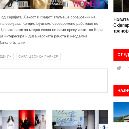
 од серијата „Сексот и градот“ глумеше соработник на
Новата
 на серијата, Кендис Бушнел, своевремено работеше во
Скјапар
 Џесика важи за модна икона не само преку ликот на Кери
трансф
 ја интересира и дизајнерската работа и неодамна
Маноло Бланик.
СЛЕД
ЕДНИК
САРА ЏЕСИКА ПАРКЕР
НАЈН