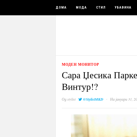
ДОМА
МОДА
СТИЛ
УБАВИНА
МОДЕН МОНИТОР
Сара Џесика Парке
Винтур!?
·
Од
stylist
@StylistMKD
На јануари 31, 2