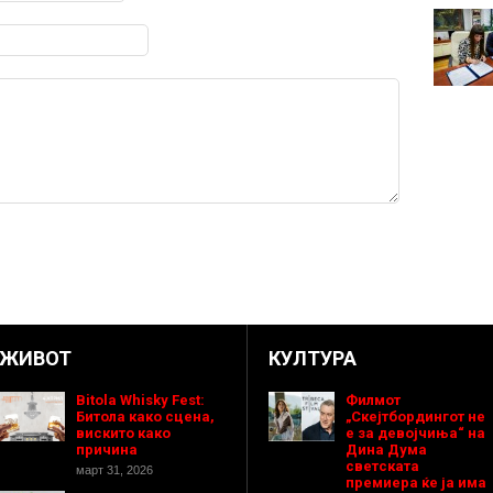
ЖИВОТ
КУЛТУРА
Bitola Whisky Fest:
Филмот
Битола како сцена,
„Скејтбордингот не
вискито како
е за девојчиња“ на
причина
Дина Дума
светската
март 31, 2026
премиера ќе ја има