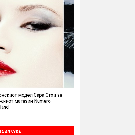
нскиот модел Сара Стои за
жниот магазин Numero
land
А АЗБУКА