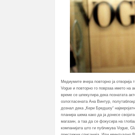
Медиумите вчера повторно ја отворија 
Vogue и повторно го поврзаа името на а
време се шпекулира дека познатата акт
озлогласената Ана Винтур, полутаблоидн
дознал дека „Кери Бредшоу“ најверојат
планира шема како да ја донесе својата
магазин, а таа да се фокусира на глоб
компанијата што ги публикува Vogue, Glam
престижни списанија. Или евентуално В