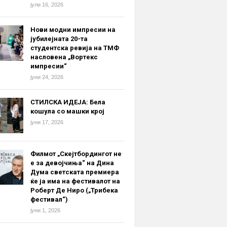
јули 16, 2026
Нови модни импресии на
јубилејната 20-та
студентска ревија на ТМФ
насловена „Вортекс
импресии“
јуни 24, 2026
СТИЛСКА ИДЕЈА: Бела
кошула со машки крој
јуни 17, 2026
Филмот „Скејтбордингот не
е за девојчиња“ на Дина
Дума светската премиера
ќе ја има на фестивалот на
Роберт Де Ниро („Трибека
фестивал“)
јуни 1, 2026