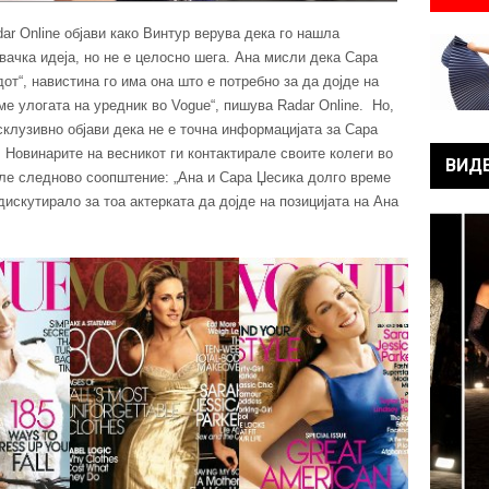
ar Online објави како Винтур верува дека го нашла
вачка идеја, но не е целосно шега. Ана мисли дека Сара
дот“, навистина го има она што е потребно за да дојде на
еме улогата на уредник во Vogue“, пишува Radar Online. Но,
ксклузивно објави дека не е точна информацијата за Сара
 Новинарите на весникот ги контактирале своите колеги во
ВИД
ле следново соопштение: „Ана и Сара Џесика долго време
дискутирало за тоа актерката да дојде на позицијата на Ана