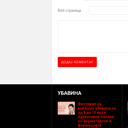
Веб страница
УБАВИНА
Фестивал на
корејска убавина за
од 8 до 10 мај и
едукативни панели
со дерматолози и
фармацевти