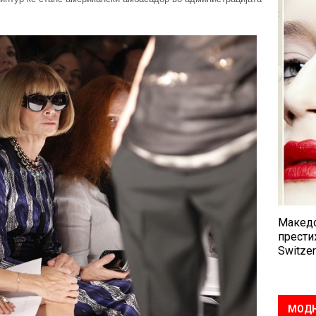
Македо
прести
Switzer
МОДН