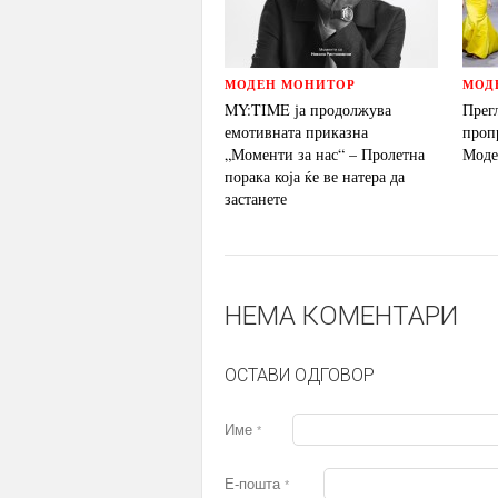
МОДЕН МОНИТОР
МОД
MY:TIME ја продолжува
Прег
емотивната приказна
проп
„Моменти за нас“ – Пролетна
Моде
порака која ќе ве натера да
застанете
НЕМА КОМЕНТАРИ
ОСТАВИ ОДГОВОР
Име
*
Е-пошта
*