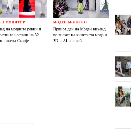
ЕН МОНИТОР
МОДЕН МОНИТОР
лед на модните ревии и
Првиот ден на Моден викенд
ратните настани на 32.
во знакот на кинеската мода и
н викенд Скопје
3D и AI изложба