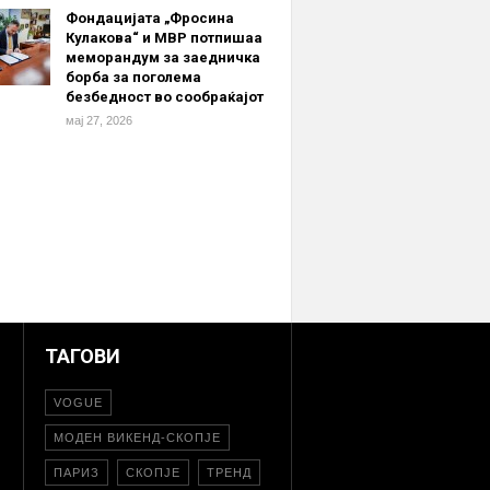
Фондацијата „Фросина
Кулакова“ и МВР потпишаа
меморандум за заедничка
борба за поголема
безбедност во сообраќајот
мај 27, 2026
ТАГОВИ
VOGUE
МОДЕН ВИКЕНД-СКОПЈЕ
ПАРИЗ
СКОПЈЕ
ТРЕНД