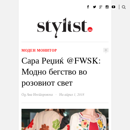
ДОМА
МОДА
СТИЛ
УБАВИНА
ЖИВОТ
КУЛТУРА
@РАБОТА
ГАЛЕРИЈА
ИЗЛОГ
КОНТАКТ
МОДЕН МОНИТОР
0
Сара Реџиќ @FWSK:
Модно бегство во
розовиот свет
·
Од
Ана Несторовска
На април 1, 2018