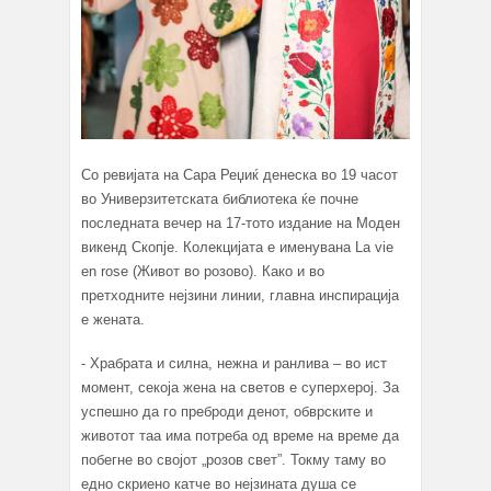
Со ревијата на Сара Реџиќ денеска во 19 часот
во Универзитетската библиотека ќе почне
последната вечер на 17-тото издание на Моден
викенд Скопје. Колекцијата е именувана La vie
en rose (Живот во розово). Како и во
претходните нејзини линии, главна инспирација
е жената.
- Храбрата и силна, нежна и ранлива – во ист
момент, секоја жена на светов е суперхерој. За
успешно да го преброди денот, обврските и
животот таа има потреба од време на време да
побегне во својот „розов свет”. Токму таму во
едно скриено катче во нејзината душа се