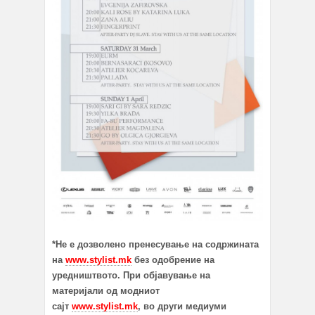
*Не е дозволено пренесување на содржината
на
www.stylist.mk
без одобрение на
уредништвото. При објавување на
материјали од модниот
сајт
www.stylist.mk
, во други медиуми