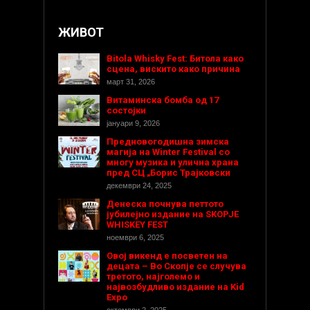
ЖИВОТ
Bitola Whisky Fest: Битола како
сцена, вискито како причина
март 31, 2026
Витаминска бомба од 17
состојки
јануари 9, 2026
Предновогодишнa зимска
магија на Winter Festival со
многу музика и улична храна
пред СЦ „Борис Трајковски
декември 24, 2025
Денеска почнува петтото
јубилејно издание на SKOPJE
WHISKEY FEST
ноември 6, 2025
Овој викенд е посветен на
децата – Во Скопје се случува
третото, најголемо и
највозбудливо издание на Kid
Expo
октомври 2, 2025