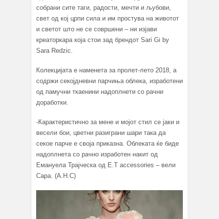
собрани сите таги, радости, мечти и љубови,
свет од кој црпи сила и им простува на животот
и светот што не се совршени – ни изјави
креаторкара која стои зад брендот Sari Gi by
Sara Redzic.
Колекцијата е наменета за пролет-лето 2018, а
содржи секојдневни парчиња облека, изработени
од памучни ткаенини надоплнети со рачни
доработки.
-Карактеристично за мене и мојот стил се јаки и
весели бои, цветни разиграни шари така да
секое парче е своја приказна. Облеката ќе биде
надоплнета со рачно изработен накит од
Емануела Трајческа од E.T accessories – вели
Сара. (А.Н.С)