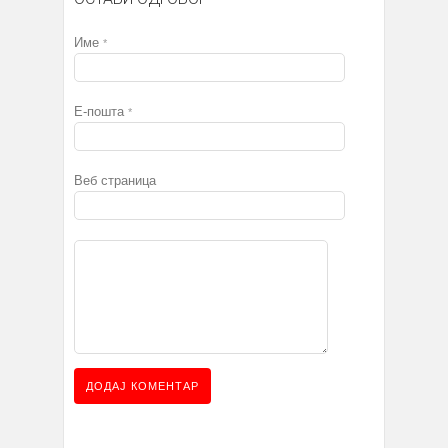
Име
*
Е-пошта
*
Веб страница