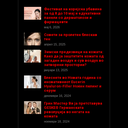
Фестивал на корејска убавина
за од 8 до 10 мај и едукативни
панели со дерматолози и
фармацевти
мај 6, 2026
Совети за пролетен блескав
тен
април 15, 2025
Зимски предизвици на кожата:
Како да ја заштитите кожата од
загаден воздух и сув воздух во
затворени простории?
јануари 13, 2025
Блеснете во Новата година со
иновативниот Eucerin
Hyaluron-Filler Ноќен пилинг и
серум
декември 16, 2024
Грин Мастер Ви ја претставува
GESKE® Германската
револуција во негата на
кожата
ноември 18, 2024