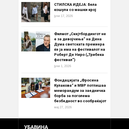
СТИЛСКА ИДЕЈА: Бела
кошула со машки крој
јуни 17, 2026
Филмот „Скејтбордингот не
е за девојчиња“ на Дина
Дума светската премиера
ќе ја има на фестивалот на
Роберт Де Ниро („Трибека
фестивал“)
јуни 1, 2026
Фондацијата „Фросина
Кулакова“ и МВР потпишаа
меморандум за заедничка
борба за поголема
безбедност во сообраќајот
мај 27, 2026
УБАВИНА