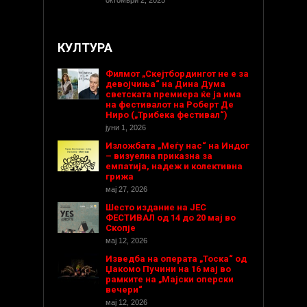
КУЛТУРА
Филмот „Скејтбордингот не е за
девојчиња“ на Дина Дума
светската премиера ќе ја има
на фестивалот на Роберт Де
Ниро („Трибека фестивал“)
јуни 1, 2026
Изложбата „Меѓу нас“ на Индог
– визуелна приказна за
емпатија, надеж и колективна
грижа
мај 27, 2026
Шесто издание на ЈЕС
ФЕСТИВАЛ од 14 до 20 мај во
Скопје
мај 12, 2026
Изведба на операта „Тоска“ од
Џакомо Пучини на 16 мај во
рамките на „Мајски оперски
вечери“
мај 12, 2026