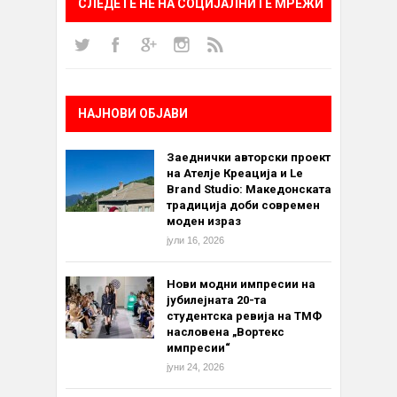
СЛЕДЕТЕ НÈ НА СОЦИЈАЛНИТЕ МРЕЖИ
НАЈНОВИ ОБЈАВИ
Заеднички авторски проект
на Ателје Креација и Le
Brand Studio: Македонската
традиција доби современ
моден израз
јули 16, 2026
Нови модни импресии на
јубилејната 20-та
студентска ревија на ТМФ
насловена „Вортекс
импресии“
јуни 24, 2026