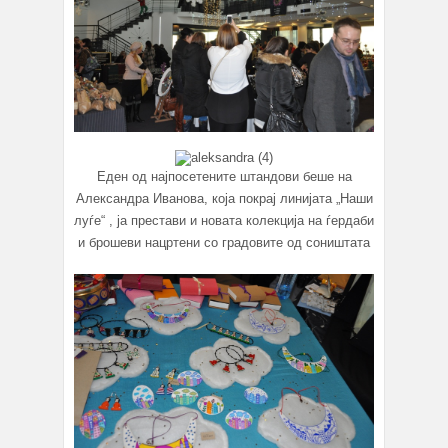
Еден од најпосетените штандови беше на
Александра Иванова, која покрај линијата „Наши
луѓе“ , ја престави и новата колекција на ѓердаби
и брошеви нацртени со градовите од соништата