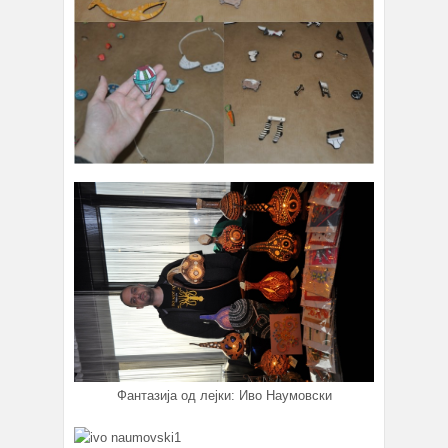
Фантазија од лејки: Иво Наумовски