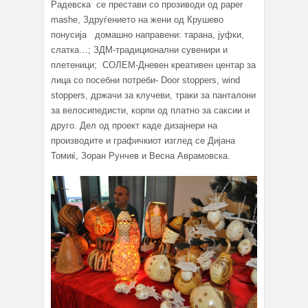
Радевска се престави со прозиводи од paper
mashe, Здруѓението на жени од Крушево
понусија домашно направени: тарана, јуфки,
слатка…; ЗДМ-традиционални сувенири и
плетеници; СОЛЕМ-Дневен креативен центар за
лица со посебни потреби- Door stoppers, wind
stoppers, држачи за клучеви, траки за пантaлони
за велосипедисти, корпи од платно за саксии и
друго. Дел од проект каде дизајнери на
производите и графичкиот изглед се Дијана
Томиќ, Зоран Рунчев и Весна Аврамовска.