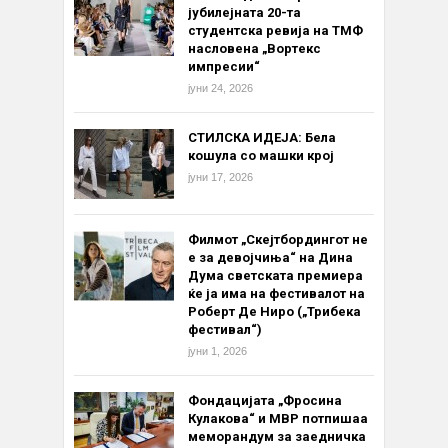
јубилејната 20-та
студентска ревија на ТМФ
насловена „Вортекс
импресии“
јуни 24, 2026
СТИЛСКА ИДЕЈА: Бела
кошула со машки крој
јуни 17, 2026
Филмот „Скејтбордингот не
е за девојчиња“ на Дина
Дума светската премиера
ќе ја има на фестивалот на
Роберт Де Ниро („Трибека
фестивал“)
јуни 1, 2026
Фондацијата „Фросина
Кулакова“ и МВР потпишаа
меморандум за заедничка