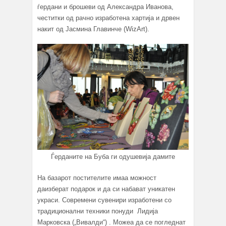
ѓердани и брошеви од Александра Иванова,
честитки од рачно изработена хартија и дрвен
накит од Јасмина Главинче (WizArt).
Ѓерданите на Буба ги одушевија дамите
На базарот постителите имаа можност
даизберат подарок и да си набават уникатен
украси. Современи сувенири изработени со
традиционални техники понуди Лидија
Марковска („Вивалди“) . Можеа да се погледнат