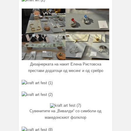
Дизајнерката на накит Елена Ристовска
престави додатоци од месинг и од сребро
Сувенитите на „Вивалди“ со симболи од
македонскиот фолклор