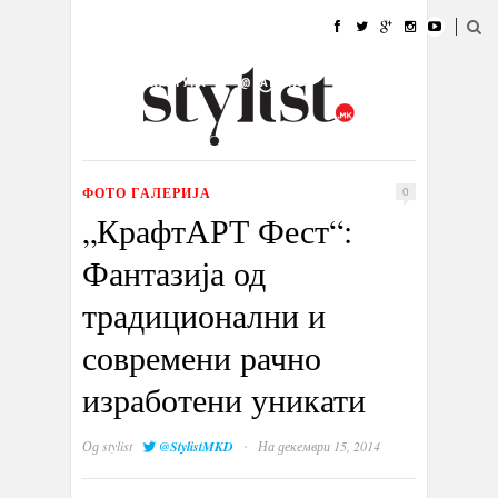
ДОМА
МОДА
СТИЛ
УБАВИНА
ЖИВОТ
КУЛТУРА
@РАБОТА
ГАЛЕРИЈА
ИЗЛОГ
КОНТАКТ
ФОТО ГАЛЕРИЈА
0
„КрафтАРТ Фест“:
Фантазија од
традиционални и
современи рачно
изработени уникати
·
Од
stylist
@StylistMKD
На декември 15, 2014