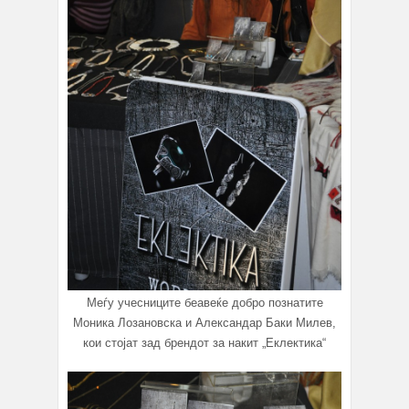
Меѓу учесниците беавеќе добро познатите
Моника Лозановска и Александар Баки Милев,
кои стојат зад брендот за накит „Еклектика“