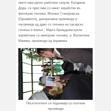
претстави рачно работени сапуни; Катарина
Дода- се престави со накит изработен во
филигран техника; Моника Станојковска
(Орнаменти), декоративни производи и
часовници од дрво со техника на ласерско
сечење и боење ; Марга Арнаудова-кукли
изработени со амигруми техника, а Валентина
Манева- производи од ќерамика.
Посетителите се подновија со плетени
прозиводи