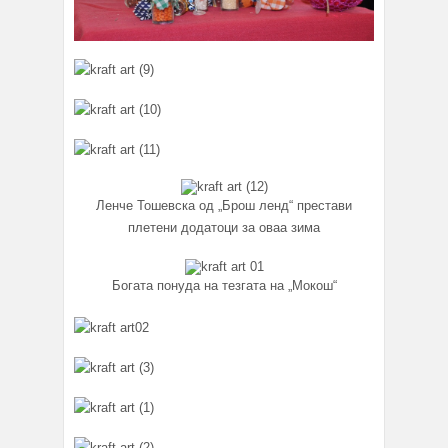
Ленче Тошевска од „Брош ленд“ престави
плетени додатоци за оваа зима
Богата понуда на тезгата на „Мокош“