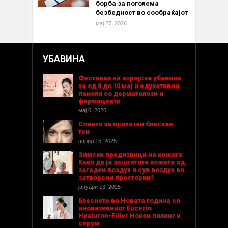
борба за поголема
безбедност во сообраќајот
мај 27, 2026
УБАВИНА
Фестивал на корејска убавина
за од 8 до 10 мај и едукативни
панели со дерматолози и
фармацевти
мај 6, 2026
Совети за пролетен блескав
тен
април 15, 2025
Зимски предизвици на кожата:
Како да ја заштитите кожата од
загаден воздух и сув воздух во
затворени простории?
јануари 13, 2025
Блеснете во Новата година со
иновативниот Eucerin
Hyaluron-Filler Ноќен пилинг и
серум