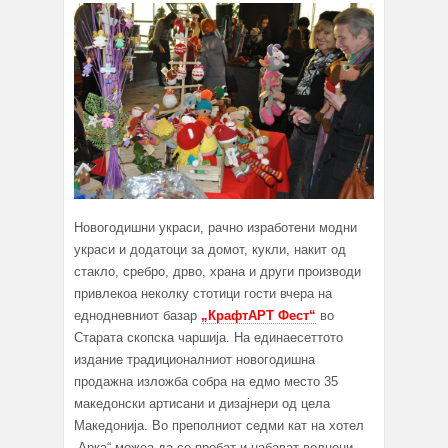
Новогодишни украси, рачно изработени модни
украси и додатоци за домот, кукли, накит од
стакло, сребро, дрво, храна и други производи
привлекоа неколку стотици гости вчера на
еднодневниот базар
„КрафтАРТ Фест“
во
Старата скопска чаршија. На единаесеттото
издание традиционалниот новогодишна
продажна изложба собра на едмо место 35
македонски артисани и дизајнери од цела
Македонија. Во преполниот седми кат на хотел
„Арка“ можеа да се пробат и набават волнени