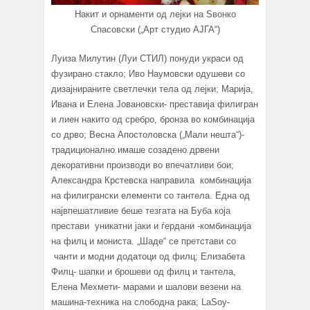
Накит и орнаменти од лејки на Ѕвонко
Спасовски („Арт студио АЈГА“)
Луиза Милутин (Луи СТИЛ) понуди украси од
фузирано стакло; Иво Наумовски одушеви со
дизајнираните светлечки тела од лејки; Марија,
Ивана и Елена Јовановски- преставија филигран
и лиен накито од сребро, бронза во комбинација
со дрво; Весна Апостоловска („Мали нешта“)-
традиционално имаше созадено дрвени
декоративни производи во впечатливи бои;
Александра Крстевска направила комбинација
на филигрански елементи со тантела. Една од
највпешатливие беше тезгата на Буба која
престави уникатни јаки и ѓердани -комбинација
на филц и мониста. „Шаде“ се претстави со
чанти и модни додатоци од филц; Елизабета
Филц- шапки и брошеви од филц и тантела,
Елена Мехмети- марами и шалови везени на
машина-техника на слободна рака; LaSoy-