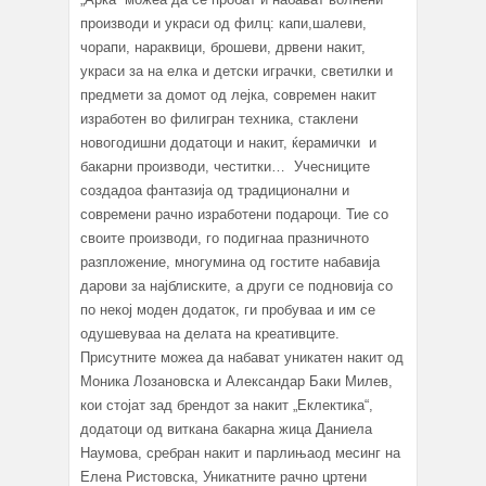
производи и украси од филц: капи,шалеви,
чорапи, нараквици, брошеви, дрвени накит,
украси за на елка и детски играчки, светилки и
предмети за домот од лејка, современ накит
изработен во филигран техника, стаклени
новогодишни додатоци и накит, ќерамички и
бакарни производи, честитки… Учесниците
создадоа фантазија од традиционални и
современи рачно изработени подароци. Тие со
своите производи, го подигнаа празничното
разпложение, многумина од гостите набавија
дарови за најблиските, а други се подновија со
по некој моден додаток, ги пробуваа и им се
одушевуваа на делата на креативците.
Присутните можеа да набават уникатен накит од
Моника Лозановска и Александар Баки Милев,
кои стојат зад брендот за накит „Еклектика“,
додатоци од виткана бакарна жица Даниела
Наумова, сребран накит и парлињаод месинг на
Елена Ристовска, Уникатните рачно цртени