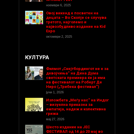
ноември 6, 2025
Овој викенд е посветен на
децата – Во Скопје се случува
третото, најголемо и
највозбудливо издание на Kid
Expo
октомври 2, 2025
КУЛТУРА
Филмот „Скејтбордингот не е за
девојчиња“ на Дина Дума
светската премиера ќе ја има
на фестивалот на Роберт Де
Ниро („Трибека фестивал“)
јуни 1, 2026
Изложбата „Меѓу нас“ на Индог
– визуелна приказна за
емпатија, надеж и колективна
грижа
мај 27, 2026
Шесто издание на ЈЕС
ФЕСТИВАЛ од 14 до 20 мај во