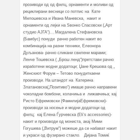
прозиводи од од филц, орнаменти и моливи од
рециклирани весници со потпис на Кате
Милошевска и Ивана Маневска, накит и
орнаменти од лејки на Ѕвонко Спасовски („Арт
студио АЈГА“)… Магдалена Стефановска
(Бамбус) понуди рачно работен накит во
комбинација на разни техники, Елеонора
Дуљанова- рачно сликани свилени марами;
Ленче Тошевска ( „Брош ленд“)претстави рачно
изработени модни додатоци; Џане Крешова од „
Женскиот Форум – Тетово понудиткаени
производи. На штандот на Катерина
Златановска(„Позитиво“) имаше рачно направени
чоколадни бомбони, колачиња и лижавчиња; кај
Ристо Ефремовски (ФамилијаЕфремовски)-
производи за носење и модни додатоци од
филц; кај Елена Ѓурчевска (Eli’s accessories)-
накит и производи од мониста, акај Мими
Гогушева („Витрум“) можеше да се набават накит
и украси од фузирано стакло. Дијана Томиќ