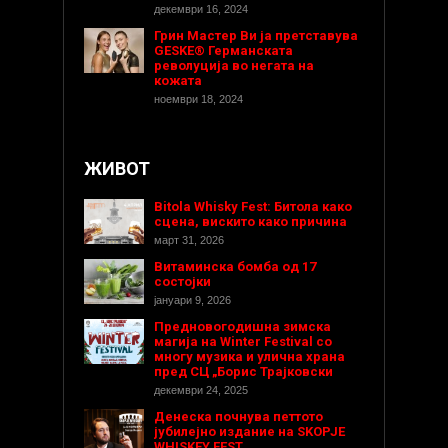
декември 16, 2024
Грин Мастер Ви ја претставува
GESKE® Германската
револуција во негата на
кожата
ноември 18, 2024
ЖИВОТ
Bitola Whisky Fest: Битола како
сцена, вискито како причина
март 31, 2026
Витаминска бомба од 17
состојки
јануари 9, 2026
Предновогодишнa зимска
магија на Winter Festival со
многу музика и улична храна
пред СЦ „Борис Трајковски
декември 24, 2025
Денеска почнува петтото
јубилејно издание на SKOPJE
WHISKEY FEST