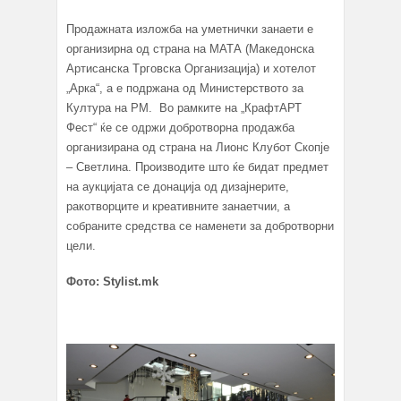
Продажната изложба на уметнички занаети е
организирна од страна на МАТА (Македонска
Артисанска Tрговска Организација) и хотелот
„Арка“, а е подржана од Министерството за
Култура на РМ. Во рамките на „КрафтАРТ
Фест“ ќе се одржи добротворна продажба
организирана од страна на Лионс Клубот Скопје
– Светлина. Производите што ќе бидат предмет
на аукцијата се донација од дизајнерите,
ракотворците и креативните занаетчии, а
собраните средства се наменети за добротворни
цели.
Фото: Stylist.mk