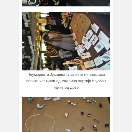
Неуморната Јасмина Главинче ги престави
своите честитки од садлива хартија и урбан
накит од дрво