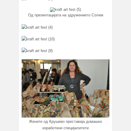
Од презентацијата на здружението Солем
Жените од Крушево преставија домашно
изработени специјалитети