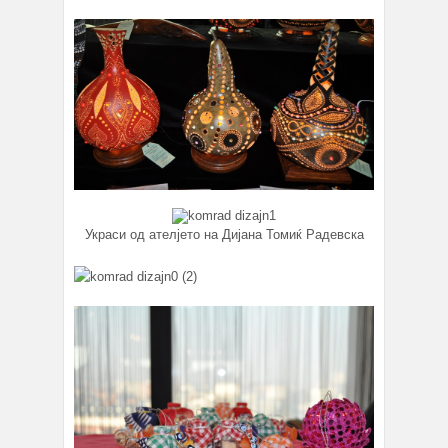
Украси од ателјето на Дијана Томиќ Радевска