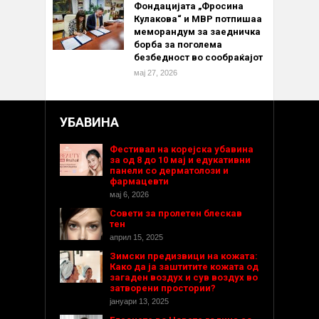
Фондацијата „Фросина
Кулакова“ и МВР потпишаа
меморандум за заедничка
борба за поголема
безбедност во сообраќајот
мај 27, 2026
УБАВИНА
Фестивал на корејска убавина
за од 8 до 10 мај и едукативни
панели со дерматолози и
фармацевти
мај 6, 2026
Совети за пролетен блескав
тен
април 15, 2025
Зимски предизвици на кожата:
Како да ја заштитите кожата од
загаден воздух и сув воздух во
затворени простории?
јануари 13, 2025