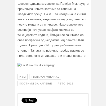
Шеесетгодишната манекенка Гилијан Меклауд ги
промовира новите костими за капење на
шведскиот бренд H&M. Таа неодамна ја сними
новата кампања, каде што изгледа одлично во
новите модели за пливање. Иако манекените
обично ја почнуваат својата кариера во
тинејџерските години, Гилијан се занимава со
оваа професија од неодамна, од своите 50-ти
години. Претходно 24 години работела како
стилист. Тајната на нејзиниот добар изглед се
пилатесот, како и пливањето и планинарењето.
H&M
ГИЛИЈАН МЕКЛАУД
КОСТИМИ ЗА КАПЕЊЕ
ЛЕТО 2016