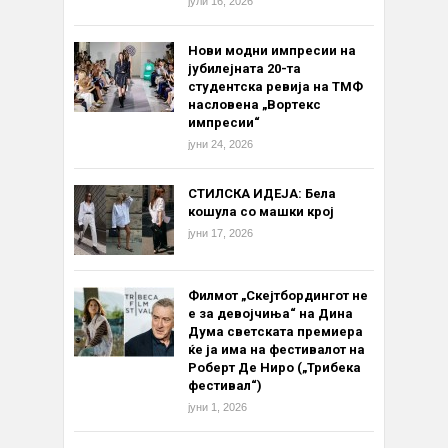
јули 16, 2026
Нови модни импресии на
јубилејната 20-та
студентска ревија на ТМФ
насловена „Вортекс
импресии“
јуни 24, 2026
СТИЛСКА ИДЕЈА: Бела
кошула со машки крој
јуни 17, 2026
Филмот „Скејтбордингот не
е за девојчиња“ на Дина
Дума светската премиера
ќе ја има на фестивалот на
Роберт Де Ниро („Трибека
фестивал“)
јуни 1, 2026