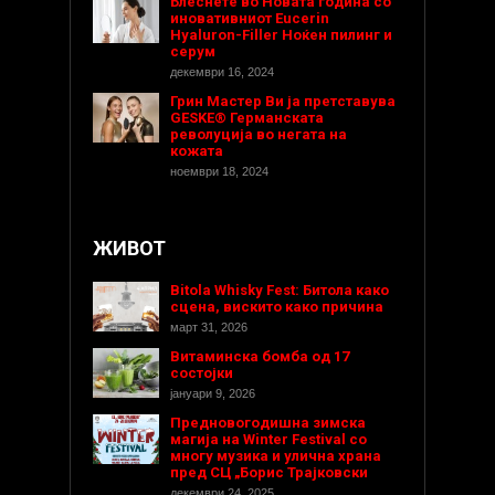
Блеснете во Новата година со
иновативниот Eucerin
Hyaluron-Filler Ноќен пилинг и
серум
декември 16, 2024
Грин Мастер Ви ја претставува
GESKE® Германската
револуција во негата на
кожата
ноември 18, 2024
ЖИВОТ
Bitola Whisky Fest: Битола како
сцена, вискито како причина
март 31, 2026
Витаминска бомба од 17
состојки
јануари 9, 2026
Предновогодишнa зимска
магија на Winter Festival со
многу музика и улична храна
пред СЦ „Борис Трајковски
декември 24, 2025