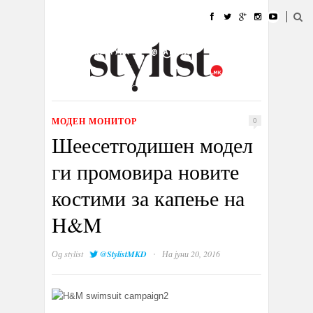
ДОМА
МОДА
СТИЛ
УБАВИНА
ЖИВОТ
КУЛТУРА
@РАБОТА
ГАЛЕРИЈА
ИЗЛОГ
КОНТАКТ
МОДЕН МОНИТОР
0
Шеесетгодишен модел
ги промовира новите
костими за капење на
H&M
·
Од
stylist
@StylistMKD
На јуни 20, 2016