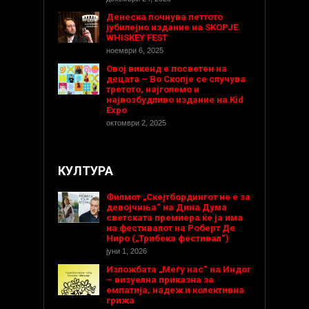
Денеска почнува петтото
јубилејно издание на SKOPJE
WHISKEY FEST
ноември 6, 2025
Овој викенд е посветен на
децата – Во Скопје се случува
третото, најголемо и
највозбудливо издание на Kid
Expo
октомври 2, 2025
КУЛТУРА
Филмот „Скејтбордингот не е за
девојчиња“ на Дина Дума
светската премиера ќе ја има
на фестивалот на Роберт Де
Ниро („Трибека фестивал“)
јуни 1, 2026
Изложбата „Меѓу нас“ на Индог
– визуелна приказна за
емпатија, надеж и колективна
грижа