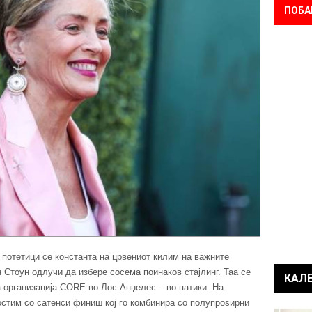
ПОБА
 потетици се константа на црвениот килим на важните
 Стоун одлучи да избере сосема поинаков стајлинг. Таа се
КАЛ
а организација CORE во Лос Анџелес – во патики. На
остим со сатенси финиш кој го комбинира со полупроѕирни