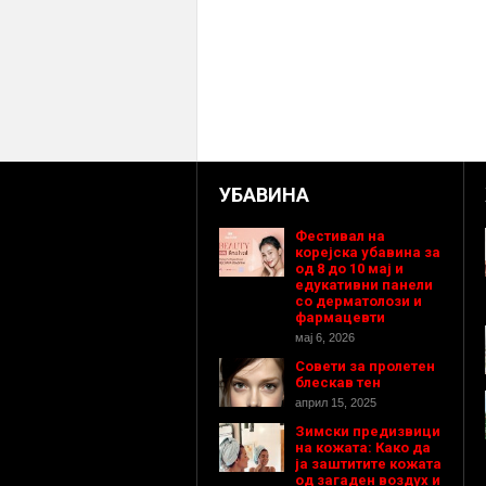
УБАВИНА
Фестивал на
корејска убавина за
од 8 до 10 мај и
едукативни панели
со дерматолози и
фармацевти
мај 6, 2026
Совети за пролетен
блескав тен
април 15, 2025
Зимски предизвици
на кожата: Како да
ја заштитите кожата
од загаден воздух и