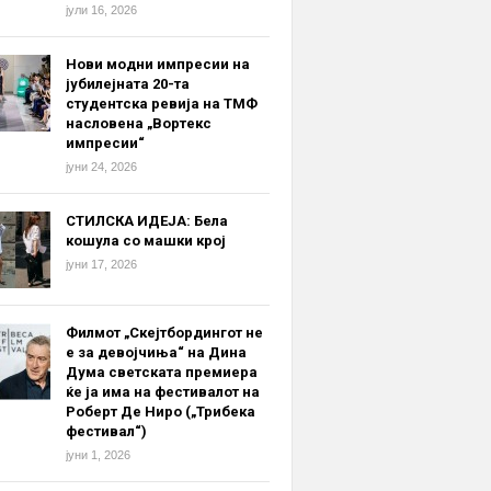
јули 16, 2026
Нови модни импресии на
јубилејната 20-та
студентска ревија на ТМФ
насловена „Вортекс
импресии“
јуни 24, 2026
СТИЛСКА ИДЕЈА: Бела
кошула со машки крој
јуни 17, 2026
Филмот „Скејтбордингот не
е за девојчиња“ на Дина
Дума светската премиера
ќе ја има на фестивалот на
Роберт Де Ниро („Трибека
фестивал“)
јуни 1, 2026