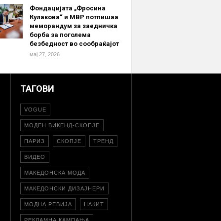
Фондацијата „Фросина
Кулакова“ и МВР потпишаа
меморандум за заедничка
борба за поголема
безбедност во сообраќајот
мај 27, 2026
ТАГОВИ
VOGUE
МОДЕН ВИКЕНД-СКОПЈЕ
ПАРИЗ
СКОПЈЕ
ТРЕНД
ВИДЕО
МАКЕДОНСКА МОДА
МАКЕДОНСКИ ДИЗАЈНЕРИ
МОДНА РЕВИЈА
НАКИТ
РЕКЛАМНА КАМПАЊА