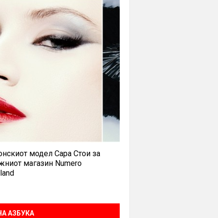
нскиот модел Сара Стои за
жниот магазин Numero
land
А АЗБУКА