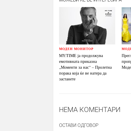
МОДЕН МОНИТОР
МОД
MY:TIME ја продолжува
Прег
емотивната приказна
проп
„Моменти за нас“ – Пролетна
Моде
порака која ќе ве натера да
застанете
НЕМА КОМЕНТАРИ
ОСТАВИ ОДГОВОР