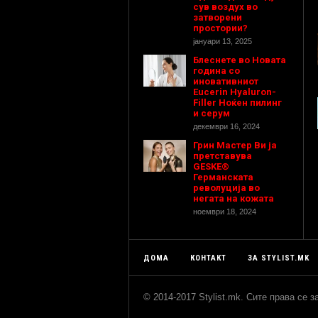
сув воздух во
затворени
простории?
јануари 13, 2025
Блеснете во Новата
година со
иновативниот
Eucerin Hyaluron-
Filler Ноќен пилинг
и серум
декември 16, 2024
Грин Мастер Ви ја
претставува
GESKE®
Германската
револуција во
негата на кожата
ноември 18, 2024
ДОМА
КОНТАКТ
ЗА STYLIST.MK
© 2014-2017 Stylist.mk. Сите права се 