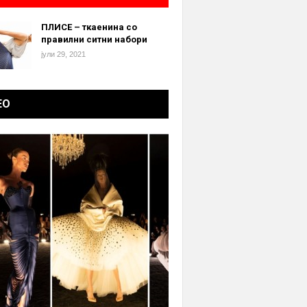
ПЛИСЕ – ткаенина со
правилни ситни набори
јули 29, 2021
ЕО