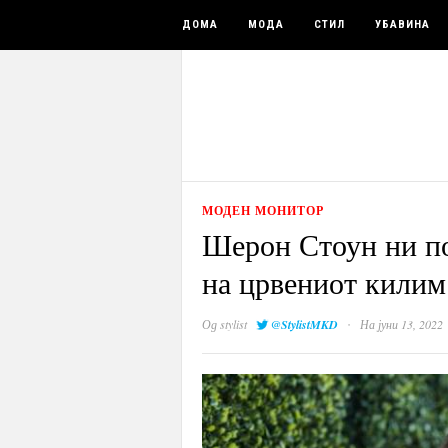
ДОМА
МОДА
СТИЛ
УБАВИНА
МОДЕН МОНИТОР
Шерон Стоун ни по
на црвениот килим
·
Од
stylist
@StylistMKD
На јуни 13, 2022