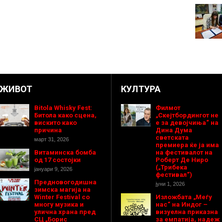
ЖИВОТ
КУЛТУРА
Bitola Whisky Fest:
Филмот
Битола како сцена,
„Скејтбордингот не
вискито како
е за девојчиња“ на
причина
Дина Дума
светската
март 31, 2026
премиера ќе ја има
Витаминска бомба
на фестивалот на
од 17 состојки
Роберт Де Ниро
(„Трибека
јануари 9, 2026
фестивал“)
Предновогодишнa
јуни 1, 2026
зимска магија на
Winter Festival со
Изложбата „Меѓу
многу музика и
нас“ на Индог –
улична храна пред
визуелна приказна
СЦ „Борис
за емпатија, надеж