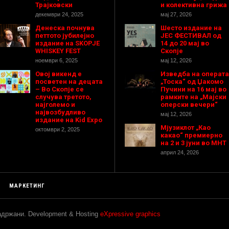
Трајковски
и колективна грижа
декември 24, 2025
мај 27, 2026
Денеска почнува
Шесто издание на
петтото јубилејно
ЈЕС ФЕСТИВАЛ од
издание на SKOPJE
14 до 20 мај во
WHISKEY FEST
Скопје
ноември 6, 2025
мај 12, 2026
Овој викенд е
Изведба на операта
посветен на децата
„Тоска“ од Џакомо
– Во Скопје се
Пучини на 16 мај во
случува третото,
рамките на „Мајски
најголемо и
оперски вечери“
највозбудливо
мај 12, 2026
издание на Kid Expo
Мјузиклот „Као
октомври 2, 2025
какао“ премиерно
на 2 и 3 јуни во МНТ
април 24, 2026
МАРКЕТИНГ
задржани. Development & Hosting
eXpressive graphics