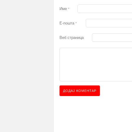
Име
*
Е-пошта
*
Веб страница