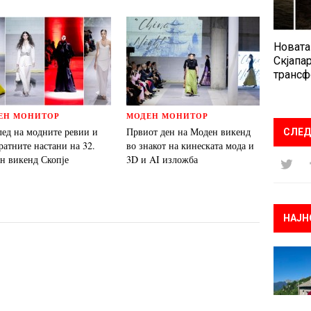
Новата
Скјапар
трансф
ЕН МОНИТОР
МОДЕН МОНИТОР
лед на модните ревии и
Првиот ден на Моден викенд
СЛЕД
ратните настани на 32.
во знакот на кинеската мода и
н викенд Скопје
3D и AI изложба
НАЈН