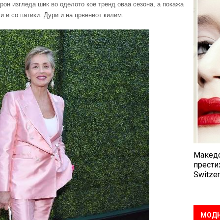
рон изгледа шик во оделото кое тренд оваа сезона, а покажа
и и со патики. Дури и на црвениот килим.
Македо
прести
Switzer
МОДН