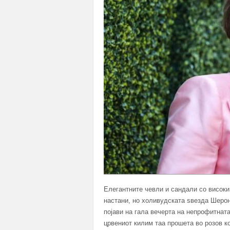
Елегантните чевли и сандали со високи
настани, но холивудската ѕвезда Шерон
појави на гала вечерта на непрофитнат
црвениот килим таа прошета во розов к