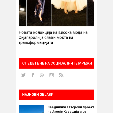
Новата колекција на висока мода на
Скјапарели ја слави моќта на
трансформацијата
СЛЕДЕТЕ НÈ НА СОЦИЈАЛНИТЕ МРЕЖИ
НАЈНОВИ ОБЈАВИ
Заеднички авторски проект
на Ателје Креација и Le