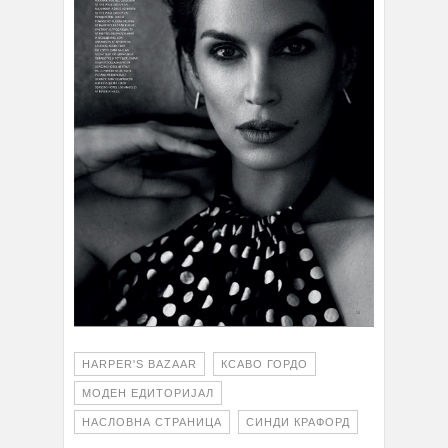
HARPER'S BAZAAR
КСАВО ГОРДО
МОДЕН ЕДИТОРИЈАЛ
НАСЛОВНА СТРАНИЦА
СИНДИ КРАФОРД