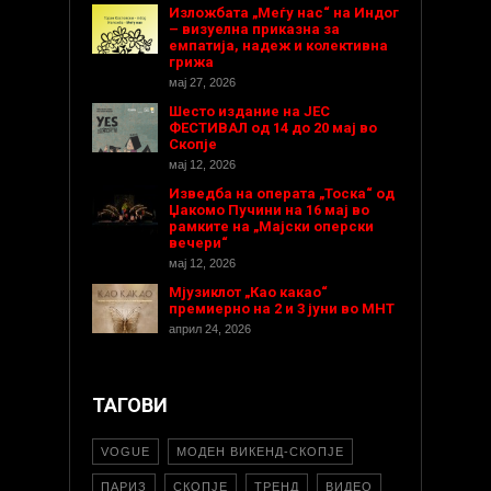
Изложбата „Меѓу нас“ на Индог
– визуелна приказна за
емпатија, надеж и колективна
грижа
мај 27, 2026
Шесто издание на ЈЕС
ФЕСТИВАЛ од 14 до 20 мај во
Скопје
мај 12, 2026
Изведба на операта „Тоска“ од
Џакомо Пучини на 16 мај во
рамките на „Мајски оперски
вечери“
мај 12, 2026
Мјузиклот „Као какао“
премиерно на 2 и 3 јуни во МНТ
април 24, 2026
ТАГОВИ
VOGUE
МОДЕН ВИКЕНД-СКОПЈЕ
ПАРИЗ
СКОПЈЕ
ТРЕНД
ВИДЕО