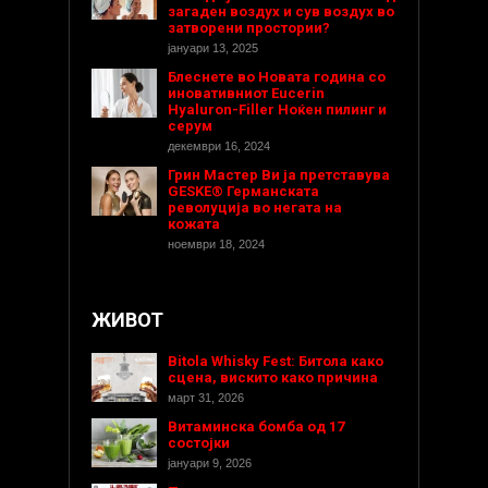
загаден воздух и сув воздух во
затворени простории?
јануари 13, 2025
Блеснете во Новата година со
иновативниот Eucerin
Hyaluron-Filler Ноќен пилинг и
серум
декември 16, 2024
Грин Мастер Ви ја претставува
GESKE® Германската
револуција во негата на
кожата
ноември 18, 2024
ЖИВОТ
Bitola Whisky Fest: Битола како
сцена, вискито како причина
март 31, 2026
Витаминска бомба од 17
состојки
јануари 9, 2026