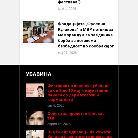
фестивал“)
јуни 1, 2026
Фондацијата „Фросина
Кулакова“ и МВР потпишаа
меморандум за заедничка
борба за поголема
безбедност во сообраќајот
мај 27, 2026
УБАВИНА
Фестивал на корејска убавина
за од 8 до 10 мај и едукативни
панели со дерматолози и
фармацевти
мај 6, 2026
Совети за пролетен блескав
тен
април 15, 2025
Зимски предизвици на кожата:
Како да ја заштитите кожата од