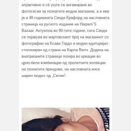
атрактивно и сè уште се ангажирани во
фотосесии за познатите модни магазини, а е еве
ја и 48-годишната Синди Крафорд на насловната
страница на руското издание на Harpers’S
Bazaar. Актуелна во 90-тите години, сега Синди
се појавува во мартовскиот број на магазинот со
фотографии на Ксави Гордо и моден едиторијал
стилизиран од страна на Карла Велч. Додека на
внатрешните страници позира во креации во
црно-бели комбинации од пролетните колекции
на познатите брендови, на насловната носи
шарен модел од „Селин“.