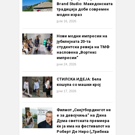
Brand Studio: Македонската
традиција доби современ
моден израз
јули 16, 2026
Нови модни импресии на
јубилејната 20-та
студентска ревија на ТМФ
насловена „Вортекс
импресии“
јуни 24, 2026
СТИЛСКА ИДЕЈА: Бела
кошула со машки крој
јуни 17, 2026
Филмот „Скејтбордингот не
е за девојчиња“ на Дина
Дума светската премиера
ќе ја има на фестивалот на
Роберт Де Ниро („Трибека