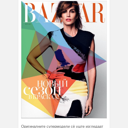
Оригиналните супермодели сè уште изгледаат