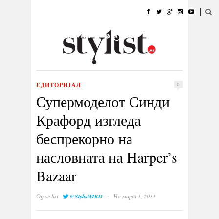
ДОМА
МОДА
СТИЛ
УБАВИНА
ЖИВОТ
КУЛТУРА
@РАБОТА
ГАЛЕРИЈА
ИЗЛОГ
КОНТАКТ
ЕДИТОРИЈАЛ
0
Супермоделот Синди
Крафорд изгледа
беспрекорно на
насловната на Harper’s
Bazaar
·
Од
stylist
@StylistMKD
На март 1, 2014