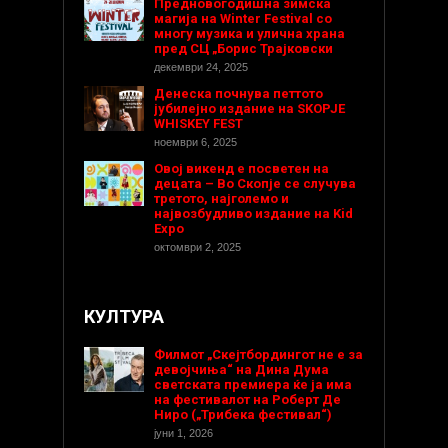
Предновогодишнa зимска
магија на Winter Festival со
многу музика и улична храна
пред СЦ „Борис Трајковски
декември 24, 2025
Денеска почнува петтото
јубилејно издание на SKOPJE
WHISKEY FEST
ноември 6, 2025
Овој викенд е посветен на
децата – Во Скопје се случува
третото, најголемо и
највозбудливо издание на Kid
Expo
октомври 2, 2025
КУЛТУРА
Филмот „Скејтбордингот не е за
девојчиња“ на Дина Дума
светската премиера ќе ја има
на фестивалот на Роберт Де
Ниро („Трибека фестивал“)
јуни 1, 2026