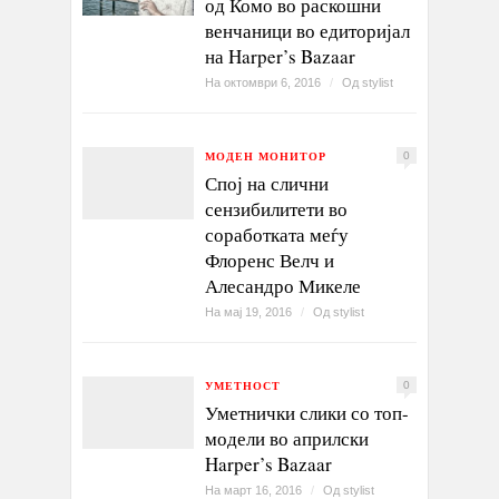
од Комо во раскошни
венчаници во едиторијал
на Harper’s Bazaar
На октомври 6, 2016
/
Од
stylist
МОДЕН МОНИТОР
0
Спој на слични
сензибилитети во
соработката меѓу
Флоренс Велч и
Алесандро Микеле
На мај 19, 2016
/
Од
stylist
УМЕТНОСТ
0
Уметнички слики со топ-
модели во априлски
Harper’s Bazaar
На март 16, 2016
/
Од
stylist