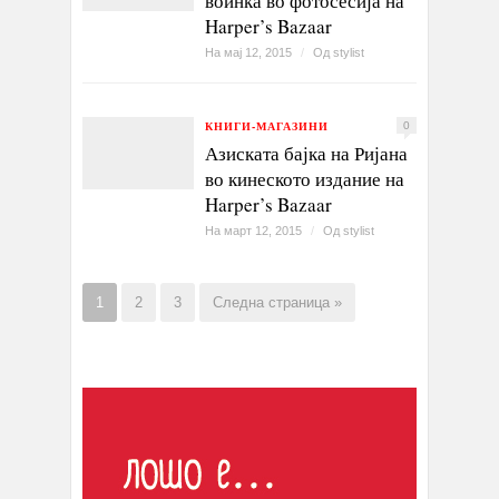
воинка во фотосесија на
Harper’s Bazaar
На мај 12, 2015
/
Од
stylist
КНИГИ-МАГАЗИНИ
0
Азиската бајка на Ријана
во кинеското издание на
Harper’s Bazaar
На март 12, 2015
/
Од
stylist
1
2
3
Следна страница »