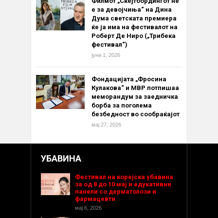
Филмот „Скејтбордингот не
е за девојчиња“ на Дина
Дума светската премиера
ќе ја има на фестивалот на
Роберт Де Ниро („Трибека
фестивал“)
јуни 1, 2026
Фондацијата „Фросина
Кулакова“ и МВР потпишаа
меморандум за заедничка
борба за поголема
безбедност во сообраќајот
мај 27, 2026
УБАВИНА
Фестивал на корејска убавина
за од 8 до 10 мај и едукативни
панели со дерматолози и
фармацевти
мај 6, 2026