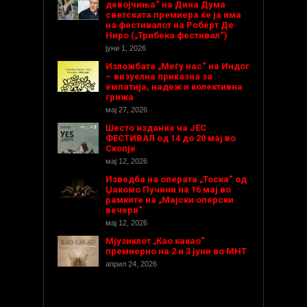
девојчиња“ на Дина Дума
светската премиера ќе ја има
на фестивалот на Роберт Де
Ниро („Трибека фестивал“)
јуни 1, 2026
Изложбата „Меѓу нас“ на Индог
– визуелна приказна за
емпатија, надеж и колективна
грижа
мај 27, 2026
Шесто издание на ЈЕС
ФЕСТИВАЛ од 14 до 20 мај во
Скопје
мај 12, 2026
Изведба на операта „Тоска“ од
Џакомо Пучини на 16 мај во
рамките на „Мајски оперски
вечери“
мај 12, 2026
Мјузиклот „Као какао“
премиерно на 2 и 3 јуни во МНТ
април 24, 2026