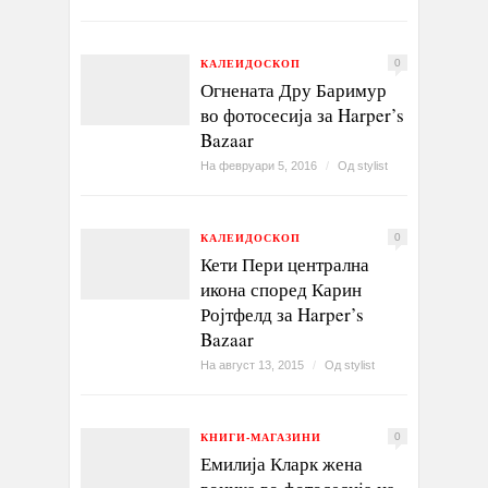
КАЛЕИДОСКОП
0
Огнената Дру Баримур
во фотосесија за Harper’s
Bazaar
На февруари 5, 2016
/
Од
stylist
КАЛЕИДОСКОП
0
Кети Пери централна
икона според Карин
Ројтфелд за Harper’s
Bazaar
На август 13, 2015
/
Од
stylist
КНИГИ-МАГАЗИНИ
0
Емилија Кларк жена