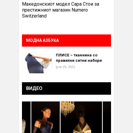
Македонскиот модел Сара Стои за
престижниот магазин Numero
Switzerland
МОДНА АЗБУКА
ПЛИСЕ – ткаенина со
правилни ситни набори
јули 29, 2021
ВИДЕО