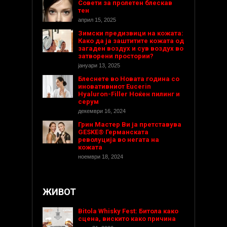
Совети за пролетен блескав
тен
април 15, 2025
Зимски предизвици на кожата:
Како да ја заштитите кожата од
загаден воздух и сув воздух во
затворени простории?
јануари 13, 2025
Блеснете во Новата година со
иновативниот Eucerin
Hyaluron-Filler Ноќен пилинг и
серум
декември 16, 2024
Грин Мастер Ви ја претставува
GESKE® Германската
револуција во негата на
кожата
ноември 18, 2024
ЖИВОТ
Bitola Whisky Fest: Битола како
сцена, вискито како причина