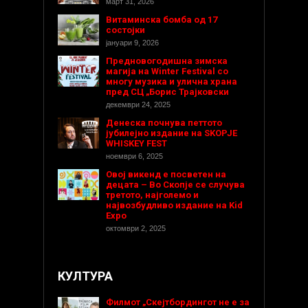
март 31, 2026
Витаминска бомба од 17
состојки
јануари 9, 2026
Предновогодишнa зимска
магија на Winter Festival со
многу музика и улична храна
пред СЦ „Борис Трајковски
декември 24, 2025
Денеска почнува петтото
јубилејно издание на SKOPJE
WHISKEY FEST
ноември 6, 2025
Овој викенд е посветен на
децата – Во Скопје се случува
третото, најголемо и
највозбудливо издание на Kid
Expo
октомври 2, 2025
КУЛТУРА
Филмот „Скејтбордингот не е за