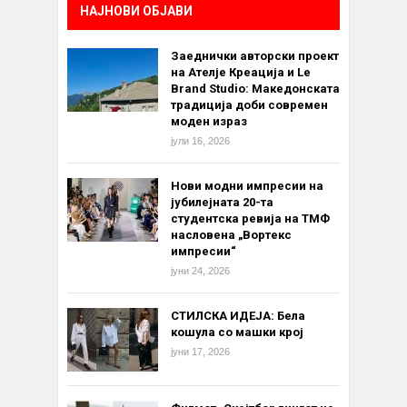
НАЈНОВИ ОБЈАВИ
Заеднички авторски проект
на Ателје Креација и Le
Brand Studio: Македонската
традиција доби современ
моден израз
јули 16, 2026
Нови модни импресии на
јубилејната 20-та
студентска ревија на ТМФ
насловена „Вортекс
импресии“
јуни 24, 2026
СТИЛСКА ИДЕЈА: Бела
кошула со машки крој
јуни 17, 2026