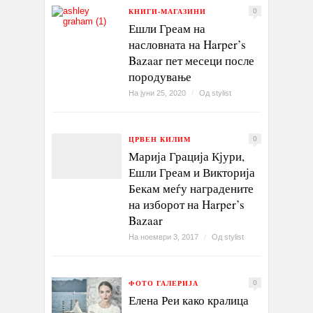
КНИГИ-МАГАЗИНИ
0
Ешли Греам на
насловната на Harper’s
Bazaar пет месеци после
породување
На јуни 25, 2020
/
Од
stylist
ЦРВЕН КИЛИМ
0
Марија Грација Кјури,
Ешли Греам и Викторија
Бекам меѓу наградените
на изборот на Harper’s
Bazaar
На ноември 3, 2017
/
Од
stylist
ФОТО ГАЛЕРИЈА
0
Елена Реи како кралица