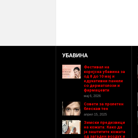
УБАВИНА
Фестивал на
корејска убавина за
од 8 до 10 мај и
едукативни панели
со дерматолози и
фармацевти
мај 6, 2026
Совети за пролетен
блескав тен
април 15, 2025
Зимски предизвици
на кожата: Како да
ја заштитите кожата
од загаден воздух и