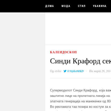
ДОМА
МОДА
СТИЛ
УБАВИНА
КАЛЕИДОСКОП
Синди Крафорд сек
·
Од
stylist
@StylistMKD
На март 26, 201
Супермоделот Синди Крафорд, која важи
заштитно лице на пролетната линија на
златната генерација на манекенки од 80-
Во рекламата таа позира во костум за к