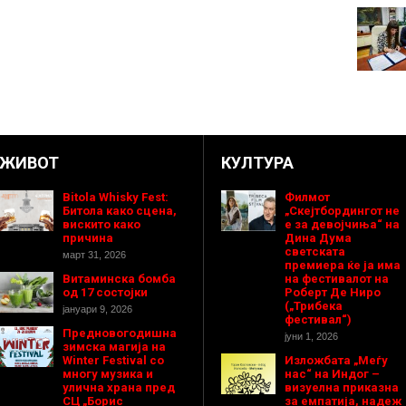
ЖИВОТ
КУЛТУРА
Bitola Whisky Fest:
Филмот
Битола како сцена,
„Скејтбордингот не
вискито како
е за девојчиња“ на
причина
Дина Дума
светската
март 31, 2026
премиера ќе ја има
Витаминска бомба
на фестивалот на
од 17 состојки
Роберт Де Ниро
(„Трибека
јануари 9, 2026
фестивал“)
Предновогодишнa
јуни 1, 2026
зимска магија на
Winter Festival со
Изложбата „Меѓу
многу музика и
нас“ на Индог –
улична храна пред
визуелна приказна
СЦ „Борис
за емпатија, надеж