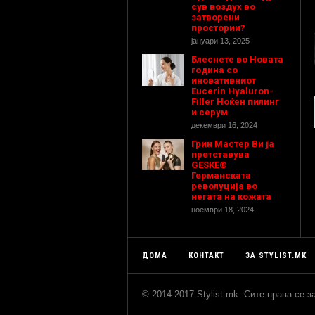
сув воздух во
затворени
простории?
јануари 13, 2025
Блеснете во Новата
година со
иновативниот
Eucerin Hyaluron-
Filler Ноќен пилинг
и серум
декември 16, 2024
Грин Мастер Ви ја
претставува
GESKE®
Германската
револуција во
негата на кожата
ноември 18, 2024
ДОМА
КОНТАКТ
ЗА STYLIST.MK
© 2014-2017 Stylist.mk. Сите права се 