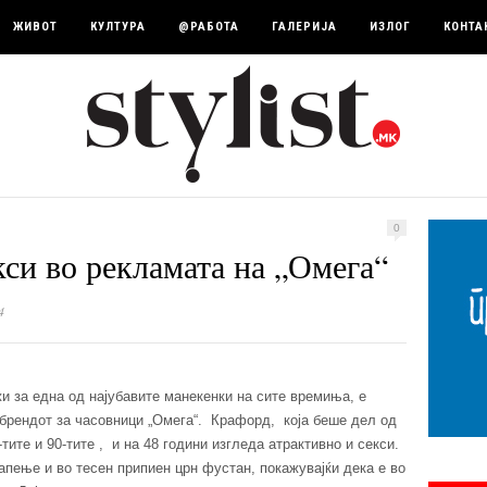
ЖИВОТ
КУЛТУРА
@РАБОТА
ГАЛЕРИЈА
ИЗЛОГ
КОНТА
0
си во рекламата на „Омега“
4
 за една од најубавите манекенки на сите времиња, е
 брендот за часовници „Омега“. Крафорд, која беше дел од
тите и 90-тите , и на 48 години изгледа атрактивно и секси.
апење и во тесен припиен црн фустан, покажувајќи дека е во