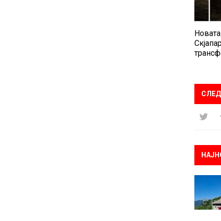
Новата
Скјапар
трансф
СЛЕД
НАЈН