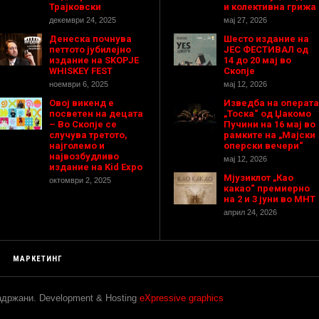
Трајковски
и колективна грижа
декември 24, 2025
мај 27, 2026
Денеска почнува
Шесто издание на
петтото јубилејно
ЈЕС ФЕСТИВАЛ од
издание на SKOPJE
14 до 20 мај во
WHISKEY FEST
Скопје
ноември 6, 2025
мај 12, 2026
Овој викенд е
Изведба на операта
посветен на децата
„Тоска“ од Џакомо
– Во Скопје се
Пучини на 16 мај во
случува третото,
рамките на „Мајски
најголемо и
оперски вечери“
највозбудливо
мај 12, 2026
издание на Kid Expo
Мјузиклот „Као
октомври 2, 2025
какао“ премиерно
на 2 и 3 јуни во МНТ
април 24, 2026
МАРКЕТИНГ
задржани. Development & Hosting
eXpressive graphics