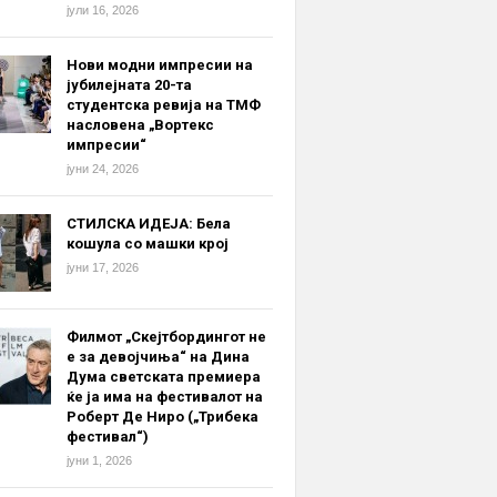
јули 16, 2026
Нови модни импресии на
јубилејната 20-та
студентска ревија на ТМФ
насловена „Вортекс
импресии“
јуни 24, 2026
СТИЛСКА ИДЕЈА: Бела
кошула со машки крој
јуни 17, 2026
Филмот „Скејтбордингот не
е за девојчиња“ на Дина
Дума светската премиера
ќе ја има на фестивалот на
Роберт Де Ниро („Трибека
фестивал“)
јуни 1, 2026