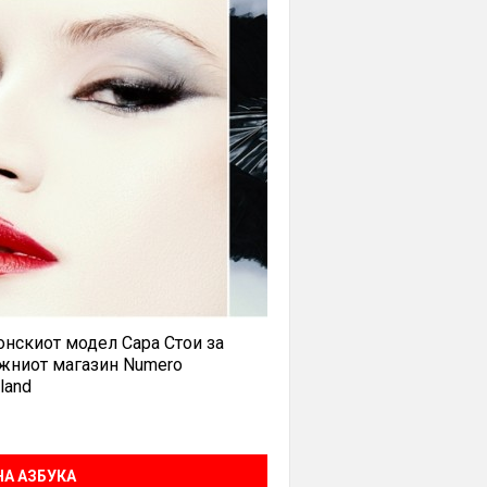
нскиот модел Сара Стои за
жниот магазин Numero
land
А АЗБУКА