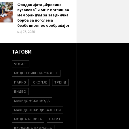
Фондацијата „Фросина
Кулакова“ и МВР потпишаа
меморандум за заедничка
борба за поголема
безбедност во сообраќајот
мај 27, 2026
ТАГОВИ
VOGUE
МОДЕН ВИКЕНД-СКОПЈЕ
ПАРИЗ
СКОПЈЕ
ТРЕНД
ВИДЕО
МАКЕДОНСКА МОДА
МАКЕДОНСКИ ДИЗАЈНЕРИ
МОДНА РЕВИЈА
НАКИТ
РЕКЛАМНА КАМПАЊА