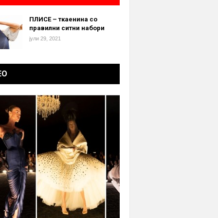
ПЛИСЕ – ткаенина со
правилни ситни набори
јули 29, 2021
ЕО