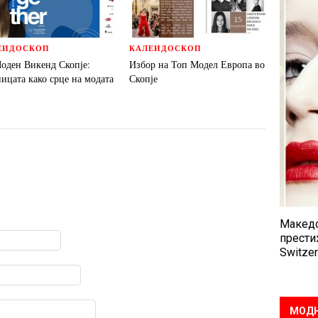
ЕИДОСКОП
КАЛЕИДОСКОП
Моден Викенд Скопје:
Избор на Топ Модел Европа во
ицата како срце на модата
Скопје
Македо
прести
Switzer
МОДН