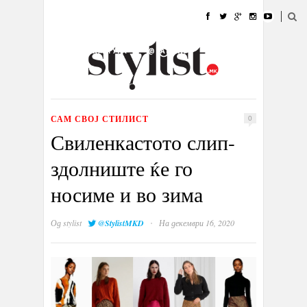
ДОМА
МОДА
СТИЛ
УБАВИНА
ЖИВОТ
КУЛТУРА
@РАБОТА
ГАЛЕРИЈА
ИЗЛОГ
КОНТАКТ
САМ СВОЈ СТИЛИСТ
0
Свиленкастото слип-
здолниште ќе го
носиме и во зима
·
Од
stylist
@StylistMKD
На декември 16, 2020