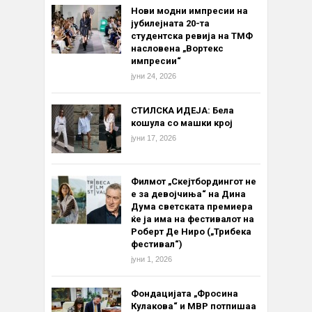
Нови модни импресии на
јубилејната 20-та
студентска ревија на ТМФ
насловена „Вортекс
импресии“
јуни 24, 2026
СТИЛСКА ИДЕЈА: Бела
кошула со машки крој
јуни 17, 2026
Филмот „Скејтбордингот не
е за девојчиња“ на Дина
Дума светската премиера
ќе ја има на фестивалот на
Роберт Де Ниро („Трибека
фестивал“)
јуни 1, 2026
Фондацијата „Фросина
Кулакова“ и МВР потпишаа