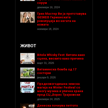
серум
декември 16, 2024
Грин Мастер Ви ја претставува
GESKE® Германската
револуција во негата на
кожата
ноември 18, 2024
ЖИВОТ
Bitola Whisky Fest: Битола како
сцена, вискито како причина
март 31, 2026
Витаминска бомба од 17
состојки
јануари 9, 2026
Предновогодишнa зимска
магија на Winter Festival со
многу музика и улична храна
пред СЦ „Борис Трајковски
декември 24, 2025
Денеска почнува петтото