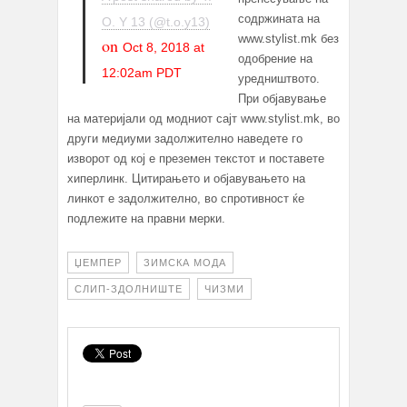
содржината на
O. Y 13 (@t.o.y13)
www.stylist.mk без
on
Oct 8, 2018 at
одобрение на
12:02am PDT
уредништвото.
При објавување
на материјали од модниот сајт www.stylist.mk, во
други медиуми задолжително наведете го
изворот од кој е преземен текстот и поставете
хиперлинк. Цитирањето и објавувањето на
линкот е задолжително, во спротивност ќе
подлежите на правни мерки.
ЏЕМПЕР
ЗИМСКА МОДА
СЛИП-ЗДОЛНИШТЕ
ЧИЗМИ