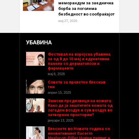
меморандум за заедничка
борба за поголема
безбедност во сообраќајот
мај 27, 2026
УБАВИНА
Фестивал на корејска убавина
за од 8 до 10 мај и едукативни
панели со дерматолози и
фармацевти
мај 6, 2026
Совети за пролетен блескав
тен
април 15, 2025
Зимски предизвици на кожата:
Како да ја заштитите кожата од
загаден воздух и сув воздух во
затворени простории?
јануари 13, 2025
Блеснете во Новата година со
иновативниот Eucerin
Hyaluron-Filler Ноќен пилинг и