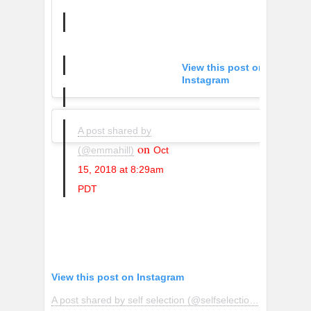
View this post on
Instagram
A post shared by
on
(@emmahill)
Oct
15, 2018 at 8:29am
PDT
View this post on Instagram
A post shared by self selection (@selfselection)
on
Oct 17,