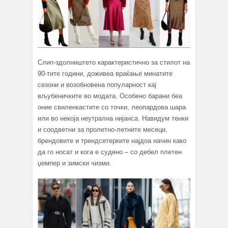
Слип-здолништето карактеристично за стилот на
90-тите години, доживеа враќање минатите
сезони и возобновена популарност кај
вљубеничките во модата. Особено барани беа
оние свиленкастите со точки, леопардова шара
или во некоја неутрална нијанса. Навидум тенки
и соодветни за пролетно-летните месеци,
брендовите и трендсетерките најдоа начин како
да го носат и кога е судено – со дебел плетен
џемпер и зимски чизми.