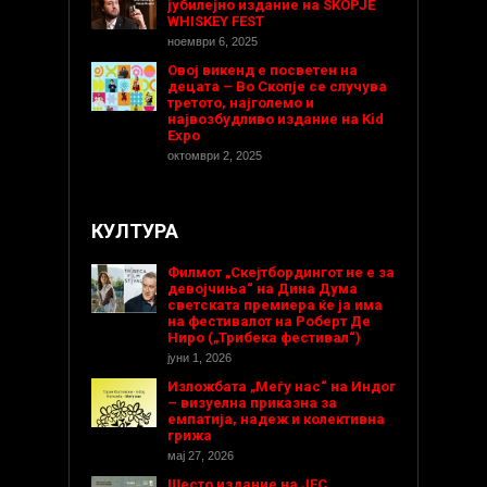
јубилејно издание на SKOPJE
WHISKEY FEST
ноември 6, 2025
Овој викенд е посветен на
децата – Во Скопје се случува
третото, најголемо и
највозбудливо издание на Kid
Expo
октомври 2, 2025
КУЛТУРА
Филмот „Скејтбордингот не е за
девојчиња“ на Дина Дума
светската премиера ќе ја има
на фестивалот на Роберт Де
Ниро („Трибека фестивал“)
јуни 1, 2026
Изложбата „Меѓу нас“ на Индог
– визуелна приказна за
емпатија, надеж и колективна
грижа
мај 27, 2026
Шесто издание на ЈЕС