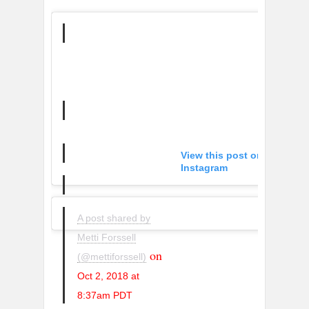
View this post on
Instagram
A post shared by
Metti Forssell
on
(@mettiforssell)
Oct 2, 2018 at
8:37am PDT