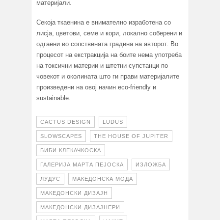
материјали.
Секоја ткаенина е внимателно изработена со
лисја, цветови, семе и кори, локално соберени и
одгаени во сопствената градина на авторот. Во
процесот на екстракција на боите нема употреба
на токсични материи и штетни супстанци по
човекот и околината што ги прави материјалите
произведени на овој начин eco-friendly и
sustainable.
CACTUS DESIGN
LUDUS
SLOWSCAPES
THE HOUSE OF JUPITER
БИБИ КЛЕКАЧКОСКА
ГАЛЕРИЈА МАРТА ПЕЈОСКА
ИЗЛОЖБА
ЛУДУС
МАКЕДОНСКА МОДА
МАКЕДОНСКИ ДИЗАЈН
МАКЕДОНСКИ ДИЗАЈНЕРИ