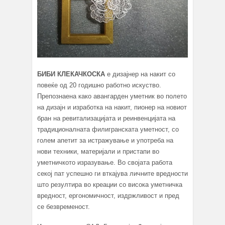
БИБИ КЛЕКАЧКОСКА
е дизајнер на накит со
повеќе од 20 годишно работно искуство.
Препознаена како авангарден уметник во полето
на дизајн и изработка на накит, пионер на новиот
бран на ревитализацијата и реинвенцијата на
традиционалната филигранската уметност, со
голем апетит за истражување и употреба на
нови техники, материјали и пристапи во
уметничкото изразување. Во својата работа
секој пат успешно ги вткајува личните вредности
што резултира во креации со висока уметничка
вредност, ергономичност, издржливост и пред
се безвременост.