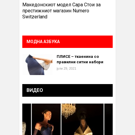
Македонскиот модел Сара Стои за
престижниот магазин Numero
Switzerland
МОДНА АЗБУКА
ПЛИСЕ – ткаенина со
правилни ситни набори
јули 29, 2021
ВИДЕО