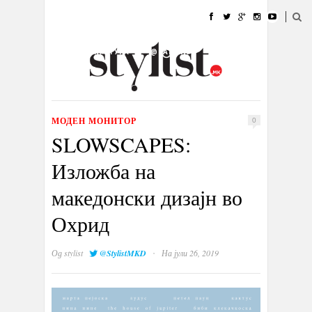
ДОМА
МОДА
СТИЛ
УБАВИНА
ЖИВОТ
КУЛТУРА
@РАБОТА
ГАЛЕРИЈА
ИЗЛОГ
КОНТАКТ
МОДЕН МОНИТОР
0
SLOWSCAPES:
Изложба на
македонски дизајн во
Охрид
·
Од
stylist
@StylistMKD
На јули 26, 2019