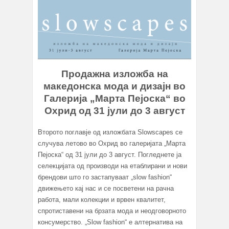
Продажна изложба на
македонска мода и дизајн во
Галерија „Марта Пејоска“ во
Охрид од 31 јули до 3 август
Второто поглавје од изложбата Slowscapes се
случува летово во Охрид во галеријата „Марта
Пејоска“ од 31 јули до 3 август. Погледнете ја
селекцијата од производи на етаблирани и нови
брендови што го застапуваат „slow fashion“
движењето кај нас и се посветени на рачна
работа, мали колекции и врвен квалитет,
спротиставени на брзата мода и неодговорното
консумерство. „Slow fashion“ e алтернатива на