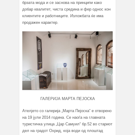
брзата мода и се заснова на принципи како
добар квалитет, чиста средина и фер однос кон
клиентите и работниците. Изложбата ќе има
продажен карактер.
ГАЛЕРИЈА МАРТА ПЕЈОСКА
Ателјето со галерија „Марта Пејоска“ е отворено
на 19 јули 2014 година. Се наоѓа на главната
туристичка улица „Цар Самуил“ бр.52 во стариот
дел на градот Охрид, која води од плоштад