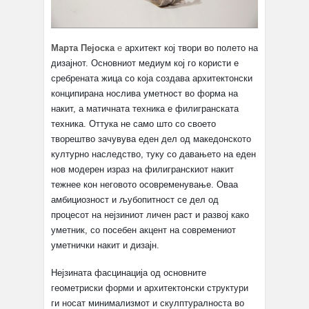
Марта Пејоска
е
архитект кој твори во полето на
дизајнот. Основниот медиум кој го користи е
сребрената жица со која создава архитектонски
конципирана нослива уметност во форма на
накит, а матичната техника е филигранската
техника. Оттука не само што со своето
творештво зачувува еден дел од македонското
културно наследство, туку со давањето на еден
нов модерен израз на филигранскиот накит
тежнее кон неговото осовременување. Оваа
амбициозност и љубопитност се дел од
процесот на нејзиниот личен раст и развој како
уметник, со посебен акцент на современиот
уметнички накит и дизајн.
Нејзината фасцинација од основните
геометриски форми и архитектонски структури
ги носат минимализмот и скулптуралноста во