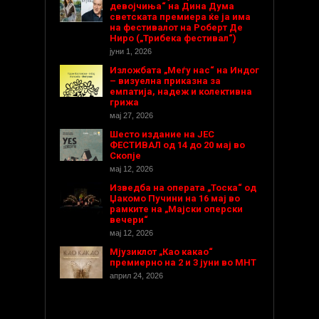
девојчиња“ на Дина Дума
светската премиера ќе ја има
на фестивалот на Роберт Де
Ниро („Трибека фестивал“)
јуни 1, 2026
Изложбата „Меѓу нас“ на Индог
– визуелна приказна за
емпатија, надеж и колективна
грижа
мај 27, 2026
Шесто издание на ЈЕС
ФЕСТИВАЛ од 14 до 20 мај во
Скопје
мај 12, 2026
Изведба на операта „Тоска“ од
Џакомо Пучини на 16 мај во
рамките на „Мајски оперски
вечери“
мај 12, 2026
Мјузиклот „Као какао“
премиерно на 2 и 3 јуни во МНТ
април 24, 2026