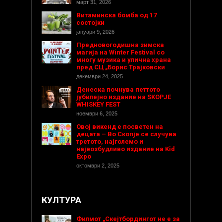
март 31, 2026
Витаминска бомба од 17
состојки
јануари 9, 2026
Предновогодишнa зимска
магија на Winter Festival со
многу музика и улична храна
пред СЦ „Борис Трајковски
декември 24, 2025
Денеска почнува петтото
јубилејно издание на SKOPJE
WHISKEY FEST
ноември 6, 2025
Овој викенд е посветен на
децата – Во Скопје се случува
третото, најголемо и
највозбудливо издание на Kid
Expo
октомври 2, 2025
КУЛТУРА
Филмот „Скејтбордингот не е за