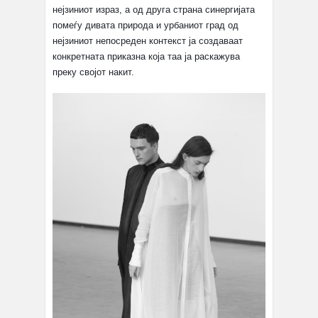
нејзиниот израз, а од друга страна синергијата
помеѓу дивата природа и урбаниот град од
нејзиниот непосреден контекст ја создаваат
конкретната приказна која таа ја раскажува
преку својот накит.