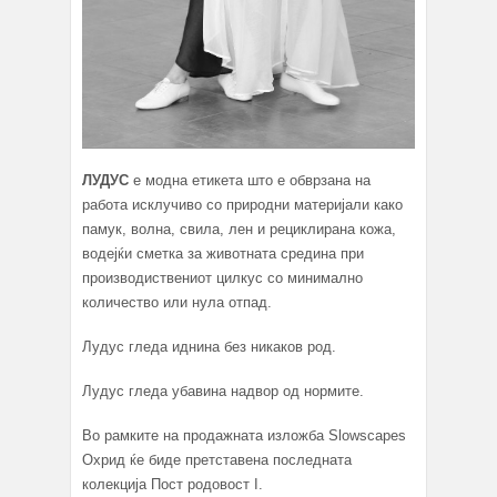
ЛУДУС
e модна етикета што е обврзана на
работа исклучиво со природни материјали како
памук, волна, свила, лен и рециклирана кожа,
водејќи сметка за животната средина при
производиствениот цилкус со минимално
количество или нула отпад.
Лудус гледа иднина без никаков род.
Лудус гледа убавина надвор од нормите.
Во рамките на продажната изложба Slowscapes
Охрид ќе биде претставена последната
колекција Пост родовост I.