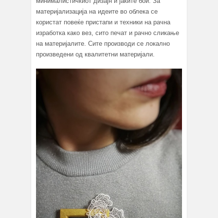
минималистичкиот дизајн и јакитe бои. За
материјализација на идеите во облека се
користат повеќе пристапи и техники на рачна
изработка како вез, сито печат и рачно сликање
на матeријалите. Сите производи се локално
произведени од квалитетни материјали.