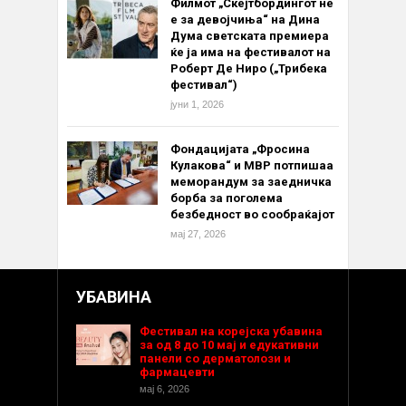
Филмот „Скејтбордингот не
е за девојчиња“ на Дина
Дума светската премиера
ќе ја има на фестивалот на
Роберт Де Ниро („Трибека
фестивал“)
јуни 1, 2026
Фондацијата „Фросина
Кулакова“ и МВР потпишаа
меморандум за заедничка
борба за поголема
безбедност во сообраќајот
мај 27, 2026
УБАВИНА
Фестивал на корејска убавина
за од 8 до 10 мај и едукативни
панели со дерматолози и
фармацевти
мај 6, 2026