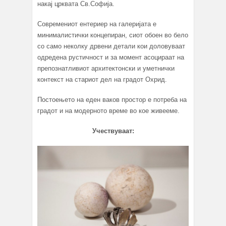
накај црквата Св.Софија.
Современиот ентериер на галеријата е
минималистички концепиран, сиот обоен во бело
со само неколку дрвени детали кои доловуваат
одредена рустичност и за момент асоцираат на
препознатливиот архитектонски и уметнички
контекст на стариот дел на градот Охрид.
Постоењето на еден ваков простор е потреба на
градот и на модерното време во кое живееме.
Учествуваат: