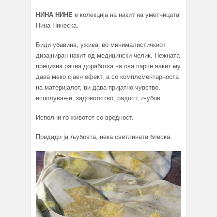
НИНА НИНЕ
e колекција на накит на уметницата
Нина Нинеска.
Биди убавина, уживај во минималистичкиот
дизајниран накит од медицински челик. Нежната
прецизна рачна доработка на ова парче накит му
дава меко сјаен ефект, а со комплементарноста
на материјалот, ви дава пријатно чувство,
исполување, задоволство, радост, љубов.
Исполни го животот со вредност.
Предади ја љубовта, нека светлината блеска.