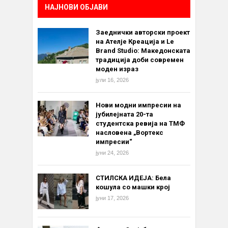
НАЈНОВИ ОБЈАВИ
Заеднички авторски проект
на Ателје Креација и Le
Brand Studio: Македонската
традиција доби современ
моден израз
јули 16, 2026
Нови модни импресии на
јубилејната 20-та
студентска ревија на ТМФ
насловена „Вортекс
импресии“
јуни 24, 2026
СТИЛСКА ИДЕЈА: Бела
кошула со машки крој
јуни 17, 2026