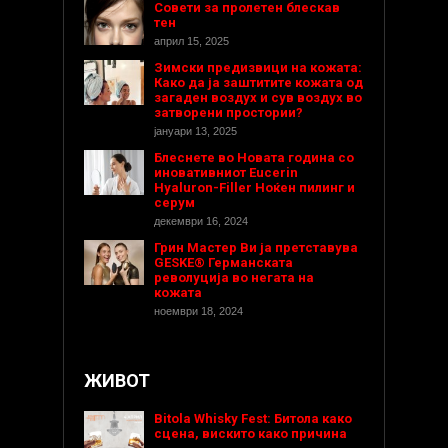
Совети за пролетен блескав
тен
април 15, 2025
Зимски предизвици на кожата:
Како да ја заштитите кожата од
загаден воздух и сув воздух во
затворени простории?
јануари 13, 2025
Блеснете во Новата година со
иновативниот Eucerin
Hyaluron-Filler Ноќен пилинг и
серум
декември 16, 2024
Грин Мастер Ви ја претставува
GESKE® Германската
револуција во негата на
кожата
ноември 18, 2024
ЖИВОТ
Bitola Whisky Fest: Битола како
сцена, вискито како причина