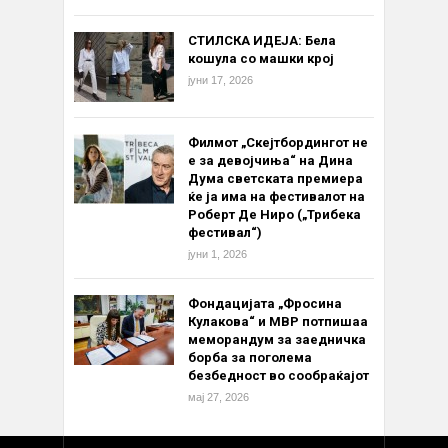
СТИЛСКА ИДЕЈА: Бела
кошула со машки крој
јуни 17, 2026
Филмот „Скејтбордингот не
е за девојчиња“ на Дина
Дума светската премиера
ќе ја има на фестивалот на
Роберт Де Ниро („Трибека
фестивал“)
јуни 1, 2026
Фондацијата „Фросина
Кулакова“ и МВР потпишаа
меморандум за заедничка
борба за поголема
безбедност во сообраќајот
мај 27, 2026