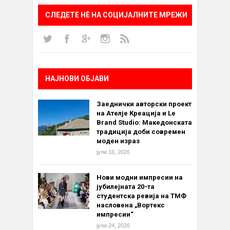
СЛЕДЕТЕ НÈ НА СОЦИЈАЛНИТЕ МРЕЖИ
НАЈНОВИ ОБЈАВИ
Заеднички авторски проект
на Ателје Креација и Le
Brand Studio: Македонската
традиција доби современ
моден израз
јули 16, 2026
Нови модни импресии на
јубилејната 20-та
студентска ревија на ТМФ
насловена „Вортекс
импресии“
јуни 24, 2026