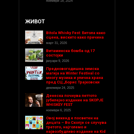
ноември 18, 2024
ЖИВОТ
Bitola Whisky Fest: Битола како
сцена, вискито како причина
март 31, 2026
Витаминска бомба од 17
состојки
јануари 9, 2026
Предновогодишнa зимска
магија на Winter Festival со
многу музика и улична храна
пред СЦ „Борис Трајковски
декември 24, 2025
Денеска почнува петтото
јубилејно издание на SKOPJE
WHISKEY FEST
ноември 6, 2025
Овој викенд е посветен на
децата – Во Скопје се случува
третото, најголемо и
највозбудливо издание на Kid