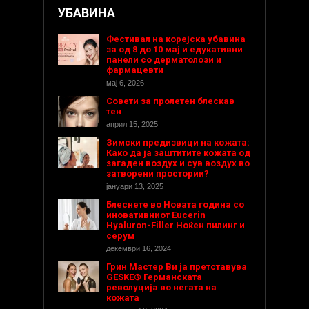
УБАВИНА
Фестивал на корејска убавина
за од 8 до 10 мај и едукативни
панели со дерматолози и
фармацевти
мај 6, 2026
Совети за пролетен блескав
тен
април 15, 2025
Зимски предизвици на кожата:
Како да ја заштитите кожата од
загаден воздух и сув воздух во
затворени простории?
јануари 13, 2025
Блеснете во Новата година со
иновативниот Eucerin
Hyaluron-Filler Ноќен пилинг и
серум
декември 16, 2024
Грин Мастер Ви ја претставува
GESKE® Германската
револуција во негата на
кожата