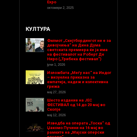
Expo
октомври 2, 2025
КУЛТУРА
Филмот „Скејтбордингот не е за
девојчиња“ на Дина Дума
светската премиера ќе ја има
на фестивалот на Роберт Де
Ниро („Трибека фестивал“)
јуни 1, 2026
Изложбата „Меѓу нас“ на Индог
– визуелна приказна за
емпатија, надеж и колективна
грижа
мај 27, 2026
Шесто издание на ЈЕС
ФЕСТИВАЛ од 14 до 20 мај во
Скопје
мај 12, 2026
Изведба на операта „Тоска“ од
Џакомо Пучини на 16 мај во
рамките на „Мајски оперски
вечери“