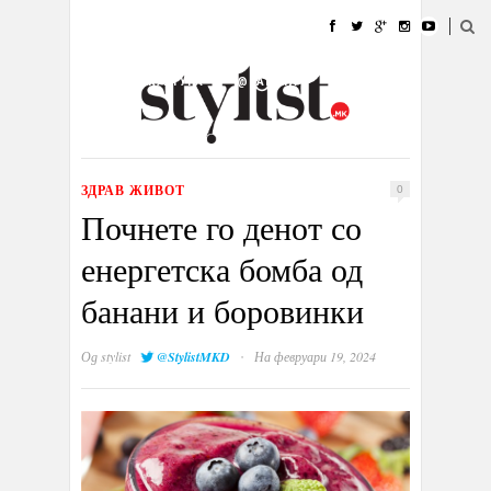
ДОМА
МОДА
СТИЛ
УБАВИНА
ЖИВОТ
КУЛТУРА
@РАБОТА
ГАЛЕРИЈА
ИЗЛОГ
КОНТАКТ
ЗДРАВ ЖИВОТ
0
Почнете го денот со
енергетска бомба од
банани и боровинки
·
Од
stylist
@StylistMKD
На февруари 19, 2024