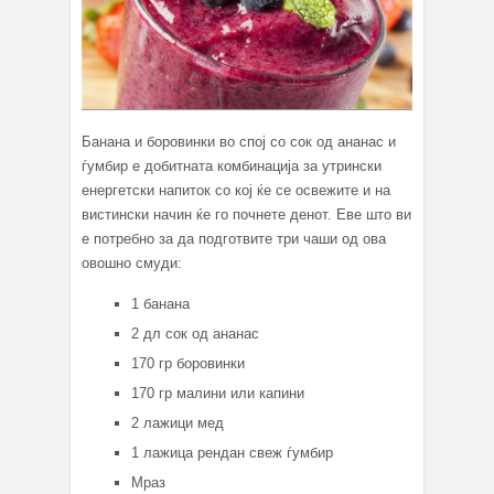
Банана и боровинки во спој со сок од ананас и
ѓумбир е добитната комбинација за утрински
енергетски напиток со кој ќе се освежите и на
вистински начин ќе го почнете денот. Еве што ви
е потребно за да подготвите три чаши од ова
овошно смуди:
1 банана
2 дл сок од ананас
170 гр боровинки
170 гр малини или капини
2 лажици мед
1 лажица рендан свеж ѓумбир
Мраз