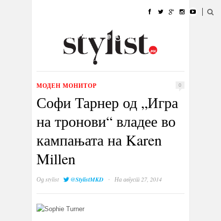
ДОМА
МОДА
СТИЛ
УБАВИНА
ЖИВОТ
КУЛТУРА
@РАБОТА
ГАЛЕРИЈА
ИЗЛОГ
КОНТАКТ
МОДЕН МОНИТОР
0
Софи Тарнер од „Игра
на тронови“ владее во
кампањата на Karen
Millen
·
Од
stylist
@StylistMKD
На август 27, 2014