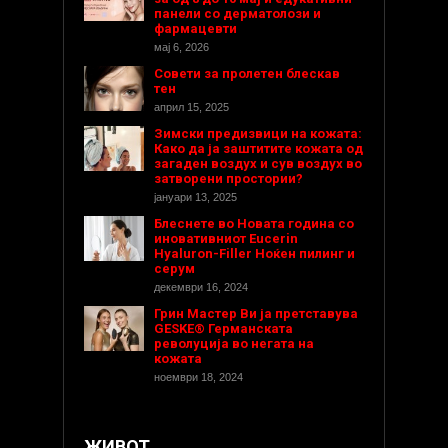
панели со дерматолози и
фармацевти
мај 6, 2026
Совети за пролетен блескав
тен
април 15, 2025
Зимски предизвици на кожата:
Како да ја заштитите кожата од
загаден воздух и сув воздух во
затворени простории?
јануари 13, 2025
Блеснете во Новата година со
иновативниот Eucerin
Hyaluron-Filler Ноќен пилинг и
серум
декември 16, 2024
Грин Мастер Ви ја претставува
GESKE® Германската
револуција во негата на
кожата
ноември 18, 2024
ЖИВОТ