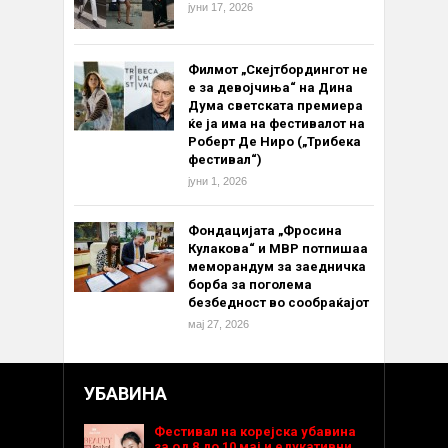
јуни 17, 2026
Филмот „Скејтбордингот не
е за девојчиња“ на Дина
Дума светската премиера
ќе ја има на фестивалот на
Роберт Де Ниро („Трибека
фестивал“)
јуни 1, 2026
Фондацијата „Фросина
Кулакова“ и МВР потпишаа
меморандум за заедничка
борба за поголема
безбедност во сообраќајот
мај 27, 2026
УБАВИНА
Фестивал на корејска убавина
за од 8 до 10 мај и едукативни