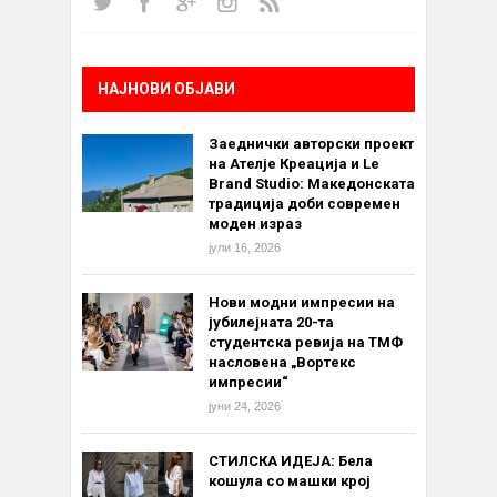
НАЈНОВИ ОБЈАВИ
Заеднички авторски проект
на Ателје Креација и Le
Brand Studio: Македонската
традиција доби современ
моден израз
јули 16, 2026
Нови модни импресии на
јубилејната 20-та
студентска ревија на ТМФ
насловена „Вортекс
импресии“
јуни 24, 2026
СТИЛСКА ИДЕЈА: Бела
кошула со машки крој