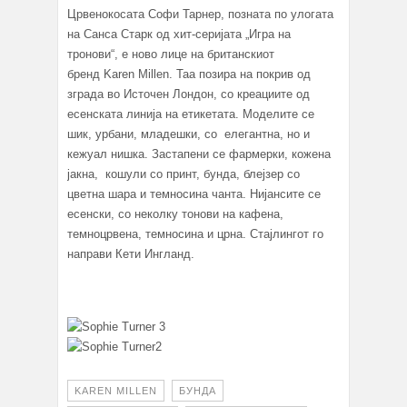
Црвенокосата Софи Тарнер, позната по улогата
на Санса Старк од хит-серијата „Игра на
тронови“, е ново лице на британскиот
бренд Karen Millen. Таа позира на покрив од
зграда во Источен Лондон, со креациите од
есенската линија на етикетата. Моделите се
шик, урбани, младешки, со елегантна, но и
кежуал нишка. Застапени се фармерки, кожена
јакна, кошули со принт, бунда, блејзер со
цветна шара и темносина чанта. Нијансите се
есенски, со неколку тонови на кафена,
темноцрвена, темносина и црна. Стајлингот го
направи Кети Ингланд.
KAREN MILLEN
БУНДА