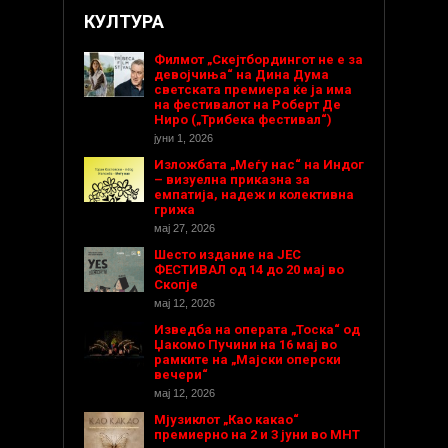
КУЛТУРА
Филмот „Скејтбордингот не е за
девојчиња“ на Дина Дума
светската премиера ќе ја има
на фестивалот на Роберт Де
Ниро („Трибека фестивал“)
јуни 1, 2026
Изложбата „Меѓу нас“ на Индог
– визуелна приказна за
емпатија, надеж и колективна
грижа
мај 27, 2026
Шесто издание на ЈЕС
ФЕСТИВАЛ од 14 до 20 мај во
Скопје
мај 12, 2026
Изведба на операта „Тоска“ од
Џакомо Пучини на 16 мај во
рамките на „Мајски оперски
вечери“
мај 12, 2026
Мјузиклот „Као какао“
премиерно на 2 и 3 јуни во МНТ