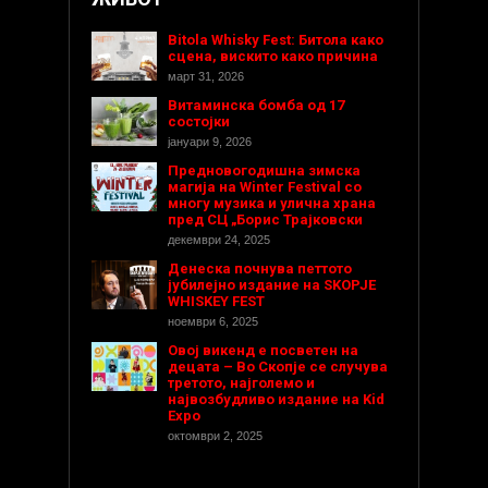
Bitola Whisky Fest: Битола како
сцена, вискито како причина
март 31, 2026
Витаминска бомба од 17
состојки
јануари 9, 2026
Предновогодишнa зимска
магија на Winter Festival со
многу музика и улична храна
пред СЦ „Борис Трајковски
декември 24, 2025
Денеска почнува петтото
јубилејно издание на SKOPJE
WHISKEY FEST
ноември 6, 2025
Овој викенд е посветен на
децата – Во Скопје се случува
третото, најголемо и
највозбудливо издание на Kid
Expo
октомври 2, 2025