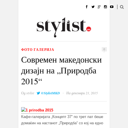
ДОМА
МОДА
СТИЛ
УБАВИНА
ЖИВОТ
КУЛТУРА
@РАБОТА
ГАЛЕРИЈА
ИЗЛОГ
КОНТАКТ
ФОТО ГАЛЕРИЈА
0
Современ македонски
дизајн на „Природба
2015“
·
Од
stylist
@StylistMKD
На декември 21, 2015
Кафе-галеријата „Концепт 37“ по трет пат беше
домаќин на настанот „Природба“ со кој на едно