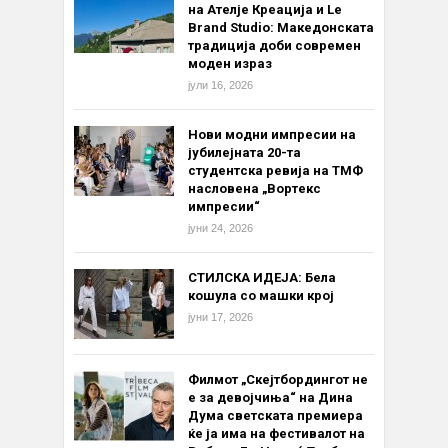
на Ателје Креација и Le
Brand Studio: Македонската
традиција доби современ
моден израз
јули 16, 2026
Нови модни импресии на
јубилејната 20-та
студентска ревија на ТМФ
насловена „Вортекс
импресии“
јуни 24, 2026
СТИЛСКА ИДЕЈА: Бела
кошула со машки крој
јуни 17, 2026
Филмот „Скејтбордингот не
е за девојчиња“ на Дина
Дума светската премиера
ќе ја има на фестивалот на