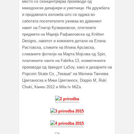
место се сконцентрираа производи од
македонски дизајнери и уметници. На дружбата
и продажната изложба што се одржа во
саботата посетителите уживаа во дрвениот
накит на Глигор Кузмановски, плетените
предмети на Марија Рафаиловска од Knitten
Designs, накитот и кожените детали на Елена
Ристовска, сликите на Илина Арсовска,
сликаните фотелји на Марта Мојсовa од Spin,
платнените чанти на Fabrika 13, козметичките
производи од брендот LaSoy, како и дизајните на
Popcorn Skate Co, „Текаше“ на Мелина Танчева
Цветаноска и Мики Цветаноск, Doppio M, Ruki
Chuki, Канео 2012 и Mila Iv MiZa.