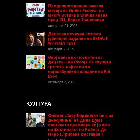
Предновогодишнa зимска
магија на Winter Festival со
многу музика и улична храна
пред СЦ „Борис Трајковски
декември 24, 2025
Денеска почнува петтото
јубилејно издание на SKOPJE
WHISKEY FEST
ноември 6, 2025
Овој викенд е посветен на
децата – Во Скопје се случува
третото, најголемо и
највозбудливо издание на Kid
Expo
октомври 2, 2025
КУЛТУРА
Филмот „Скејтбордингот не е за
девојчиња“ на Дина Дума
светската премиера ќе ја има
на фестивалот на Роберт Де
Ниро („Трибека фестивал“)
јуни 1, 2026