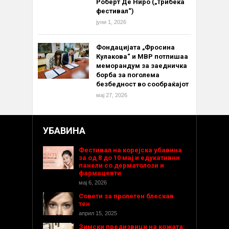
Роберт Де Ниро („Трибека
фестивал“)
јуни 1, 2026
Фондацијата „Фросина
Кулакова“ и МВР потпишаа
меморандум за заедничка
борба за поголема
безбедност во сообраќајот
мај 27, 2026
УБАВИНА
Фестивал на корејска убавина
за од 8 до 10 мај и едукативни
панели со дерматолози и
фармацевти
мај 6, 2026
Совети за пролетен блескав
тен
април 15, 2025
Зимски предизвици на кожата: