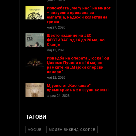
Изложбата „Меѓу нас“ на Индог
– визуелна приказна за
емпатија, надеж и колективна
грижа
мај 27, 2026
Шесто издание на ЈЕС
ФЕСТИВАЛ од 14 до 20 мај во
Скопје
мај 12, 2026
Изведба на операта „Тоска“ од
Џакомо Пучини на 16 мај во
рамките на „Мајски оперски
вечери“
мај 12, 2026
Мјузиклот „Као какао“
премиерно на 2 и 3 јуни во МНТ
април 24, 2026
ТАГОВИ
VOGUE
МОДЕН ВИКЕНД-СКОПЈЕ