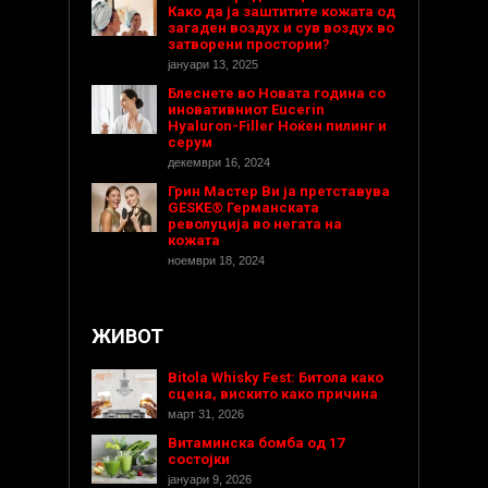
Како да ја заштитите кожата од
загаден воздух и сув воздух во
затворени простории?
јануари 13, 2025
Блеснете во Новата година со
иновативниот Eucerin
Hyaluron-Filler Ноќен пилинг и
серум
декември 16, 2024
Грин Мастер Ви ја претставува
GESKE® Германската
револуција во негата на
кожата
ноември 18, 2024
ЖИВОТ
Bitola Whisky Fest: Битола како
сцена, вискито како причина
март 31, 2026
Витаминска бомба од 17
состојки
јануари 9, 2026