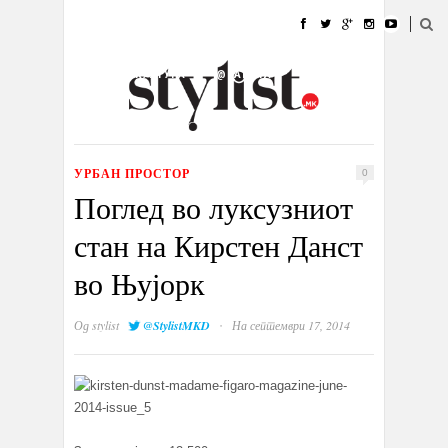
ДОМА
МОДА
СТИЛ
УБАВИНА
ЖИВОТ
КУЛТУРА
@РАБОТА
ГАЛЕРИЈА
ИЗЛОГ
КОНТАКТ
УРБАН ПРОСТОР
0
Поглед во луксузниот
стан на Кирстен Данст
во Њујорк
·
Од
stylist
@StylistMKD
На септември 17, 2014