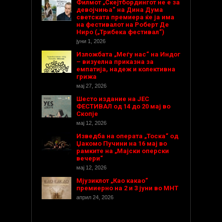
Филмот „Скејтбордингот не е за
девојчиња“ на Дина Дума
светската премиера ќе ја има
на фестивалот на Роберт Де
Ниро („Трибека фестивал“)
јуни 1, 2026
Изложбата „Меѓу нас“ на Индог
– визуелна приказна за
емпатија, надеж и колективна
грижа
мај 27, 2026
Шесто издание на ЈЕС
ФЕСТИВАЛ од 14 до 20 мај во
Скопје
мај 12, 2026
Изведба на операта „Тоска“ од
Џакомо Пучини на 16 мај во
рамките на „Мајски оперски
вечери“
мај 12, 2026
Мјузиклот „Као какао“
премиерно на 2 и 3 јуни во МНТ
април 24, 2026