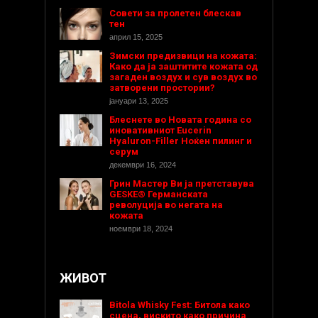
Совети за пролетен блескав
тен
април 15, 2025
Зимски предизвици на кожата:
Како да ја заштитите кожата од
загаден воздух и сув воздух во
затворени простории?
јануари 13, 2025
Блеснете во Новата година со
иновативниот Eucerin
Hyaluron-Filler Ноќен пилинг и
серум
декември 16, 2024
Грин Мастер Ви ја претставува
GESKE® Германската
револуција во негата на
кожата
ноември 18, 2024
ЖИВОТ
Bitola Whisky Fest: Битола како
сцена, вискито како причина