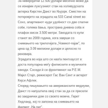
За неверојатни 12.500 долари месечно може да
се изнајми луксузниот стан на холивудската
актерка Кирстен Данст во Њујорк. Сместен на
поткровјето на зградата на 533 Canal street во
Сохо, апартманот нуди удобност со две спални
соби, голема бања, пространа дневна соба и
плафон висок 3.500 метри. Ѕвездата го купи
станот во 2009 година, кога заврши со
снимањето на трилогијата „Човекот-пајак“, по
цена од 3.09 милиони долари и целосно го
реновира.
Зградата во која што се наоѓа пентхаусот е
доста популарна меѓу филмските и музичките
ѕвезди. Соседи ѝ се фронтменот на Р.Е.М.
Мајкл Стајп, режисерот Гас Ван Сент и актерот
Кејси Афлек.
Според пишувањето на американските медиуми,
Данст го напуштила овој стан за да се пресели
во заеднички дом со своето момче, Герет
Хедланд, кој го запозна на снимањето на
филмот „На пат“.