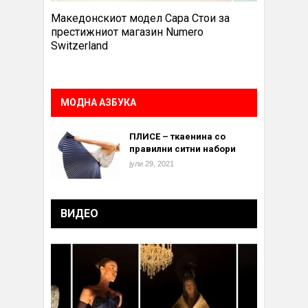
Македонскиот модел Сара Стои за
престижниот магазин Numero
Switzerland
МОДНА АЗБУКА
ПЛИСЕ – ткаенина со
правилни ситни набори
јули 29, 2021
ВИДЕО