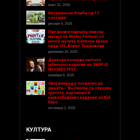
март 31, 2026
Витаминска бомба од 17
состојки
јануари 9, 2026
Предновогодишнa зимска
магија на Winter Festival со
многу музика и улична храна
пред СЦ „Борис Трајковски
декември 24, 2025
Денеска почнува петтото
јубилејно издание на SKOPJE
WHISKEY FEST
ноември 6, 2025
Овој викенд е посветен на
децата – Во Скопје се случува
третото, најголемо и
највозбудливо издание на Kid
Expo
октомври 2, 2025
КУЛТУРА