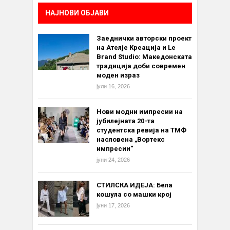
НАЈНОВИ ОБЈАВИ
Заеднички авторски проект
на Ателје Креација и Le
Brand Studio: Македонската
традиција доби современ
моден израз
јули 16, 2026
Нови модни импресии на
јубилејната 20-та
студентска ревија на ТМФ
насловена „Вортекс
импресии“
јуни 24, 2026
СТИЛСКА ИДЕЈА: Бела
кошула со машки крој
јуни 17, 2026