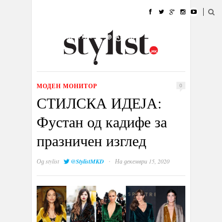
ДОМА
МОДА
СТИЛ
УБАВИНА
ЖИВОТ
КУЛТУРА
@РАБОТА
ГАЛЕРИЈА
ИЗЛОГ
КОНТАКТ
МОДЕН МОНИТОР
0
СТИЛСКА ИДЕЈА:
Фустан од кадифе за
празничен изглед
·
Од
stylist
@StylistMKD
На декември 15, 2020