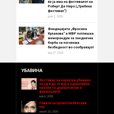
ќе ја има на фестивалот на
Роберт Де Ниро („Трибека
фестивал“)
јуни 1, 2026
Фондацијата „Фросина
Кулакова“ и МВР потпишаа
меморандум за заедничка
борба за поголема
безбедност во сообраќајот
мај 27, 2026
УБАВИНА
Фестивал на корејска убавина
за од 8 до 10 мај и едукативни
панели со дерматолози и
фармацевти
мај 6, 2026
Совети за пролетен блескав
тен
април 15, 2025