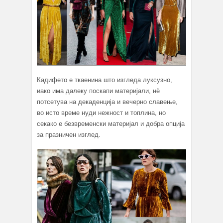
Кадифето е ткаенина што изгледа луксузно,
иако има далеку поскапи материјали, нè
потсетува на декаденција и вечерно славење,
во исто време нуди нежност и топлина, но
секако е безвременски материјал и добра опција
за празничен изглед.