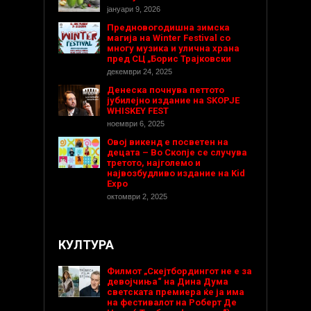
јануари 9, 2026
Предновогодишнa зимска
магија на Winter Festival со
многу музика и улична храна
пред СЦ „Борис Трајковски
декември 24, 2025
Денеска почнува петтото
јубилејно издание на SKOPJE
WHISKEY FEST
ноември 6, 2025
Овој викенд е посветен на
децата – Во Скопје се случува
третото, најголемо и
највозбудливо издание на Kid
Expo
октомври 2, 2025
КУЛТУРА
Филмот „Скејтбордингот не е за
девојчиња“ на Дина Дума
светската премиера ќе ја има
на фестивалот на Роберт Де