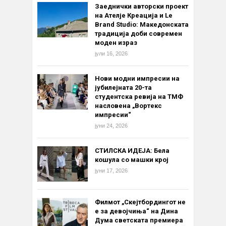
Заеднички авторски проект
на Ателје Креација и Le
Brand Studio: Македонската
традиција доби современ
моден израз
јули 16, 2026
Нови модни импресии на
јубилејната 20-та
студентска ревија на ТМФ
насловена „Вортекс
импресии“
јуни 24, 2026
СТИЛСКА ИДЕЈА: Бела
кошула со машки крој
јуни 17, 2026
Филмот „Скејтбордингот не
е за девојчиња“ на Дина
Дума светската премиера