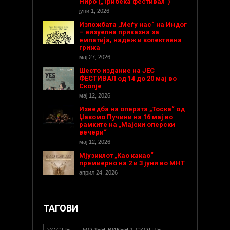
Ниро („Трибека фестивал“)
јуни 1, 2026
Изложбата „Меѓу нас“ на Индог
– визуелна приказна за
емпатија, надеж и колективна
грижа
мај 27, 2026
Шесто издание на ЈЕС
ФЕСТИВАЛ од 14 до 20 мај во
Скопје
мај 12, 2026
Изведба на операта „Тоска“ од
Џакомо Пучини на 16 мај во
рамките на „Мајски оперски
вечери“
мај 12, 2026
Мјузиклот „Као какао“
премиерно на 2 и 3 јуни во МНТ
април 24, 2026
ТАГОВИ
VOGUE
МОДЕН ВИКЕНД-СКОПЈЕ