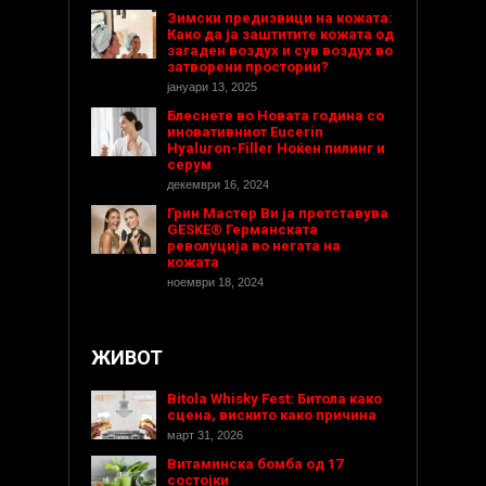
Зимски предизвици на кожата:
Како да ја заштитите кожата од
загаден воздух и сув воздух во
затворени простории?
јануари 13, 2025
Блеснете во Новата година со
иновативниот Eucerin
Hyaluron-Filler Ноќен пилинг и
серум
декември 16, 2024
Грин Мастер Ви ја претставува
GESKE® Германската
револуција во негата на
кожата
ноември 18, 2024
ЖИВОТ
Bitola Whisky Fest: Битола како
сцена, вискито како причина
март 31, 2026
Витаминска бомба од 17
состојки