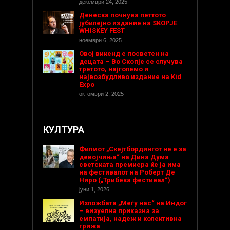
декември 24, 2025
Денеска почнува петтото
јубилејно издание на SKOPJE
WHISKEY FEST
ноември 6, 2025
Овој викенд е посветен на
децата – Во Скопје се случува
третото, најголемо и
највозбудливо издание на Kid
Expo
октомври 2, 2025
КУЛТУРА
Филмот „Скејтбордингот не е за
девојчиња“ на Дина Дума
светската премиера ќе ја има
на фестивалот на Роберт Де
Ниро („Трибека фестивал“)
јуни 1, 2026
Изложбата „Меѓу нас“ на Индог
– визуелна приказна за
емпатија, надеж и колективна
грижа