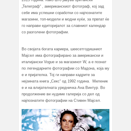
„Телеграф“ , американскиот фотограф, кој зад
себе има успешни соработки со најпознатите
магазини, топ-модели и модни куќи, за првпат ќе
го направи едиторијалот за славниот календар
со разголени фотографии.
Во својата богата кариера, шеесетгодишниот
Мајсел има фотографирано за американски и
италијански Vogue и за магазинот W, а е познат
по легендарните фотографии со Мадона, која му
е и пријателка. Тој ги направи кадрите за
нејзината книга „Секс“ од 1992 година. Миленик
е и на влијателната уредничка Ана Винтур. Во
продолжение ви нудиме галерија со дел од
најпознатите фотографии на Стивен Мајсел.