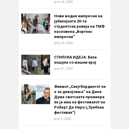
јули 16, 2026
Нови модни импресии на
јубилејната 20-та
студентска ревија на ТМФ
насловена „Вортекс
импресии“
јуни 24, 2026
СТИЛСКА ИДЕЈА: Бела
кошула со машки крој
јуни 17, 2026
Филмот „Скејтбордингот не
е за девојчиња“ на Дина
Дума светската премиера
ќе ја има на фестивалот на
Роберт Де Ниро („Трибека
фестивал“)
јуни 1, 2026