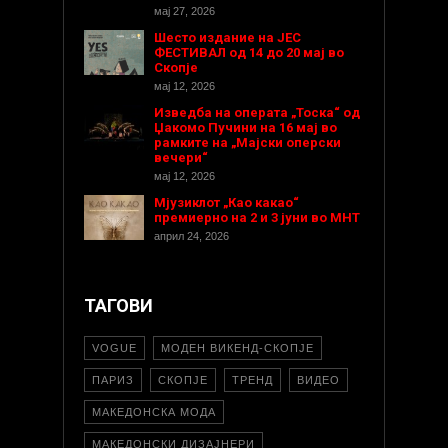
мај 27, 2026
Шесто издание на ЈЕС
ФЕСТИВАЛ од 14 до 20 мај во
Скопје
мај 12, 2026
Изведба на операта „Тоска“ од
Џакомо Пучини на 16 мај во
рамките на „Мајски оперски
вечери“
мај 12, 2026
Мјузиклот „Као какао“
премиерно на 2 и 3 јуни во МНТ
април 24, 2026
ТАГОВИ
VOGUE
МОДЕН ВИКЕНД-СКОПЈЕ
ПАРИЗ
СКОПЈЕ
ТРЕНД
ВИДЕО
МАКЕДОНСКА МОДА
МАКЕДОНСКИ ДИЗАЈНЕРИ