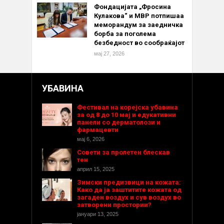
Фондацијата „Фросина
Кулакова“ и МВР потпишаа
меморандум за заедничка
борба за поголема
безбедност во сообраќајот
мај 27, 2026
УБАВИНА
Фестивал на корејска убавина
за од 8 до 10 мај и едукативни
панели со дерматолози и
фармацевти
мај 6, 2026
Совети за пролетен блескав
тен
април 15, 2025
Зимски предизвици на кожата:
Како да ја заштитите кожата од
загаден воздух и сув воздух во
затворени простории?
јануари 13, 2025