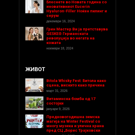
Блеснете во Новата година со
иновативниот Eucerin
Hyaluron-Filler Ноќен пилинг и
серум
декември 16, 2024
Грин Мастер Ви ја претставува
GESKE® Германската
револуција во негата на
кожата
ноември 18, 2024
ЖИВОТ
Bitola Whisky Fest: Битола како
сцена, вискито како причина
март 31, 2026
Витаминска бомба од 17
состојки
јануари 9, 2026
Предновогодишнa зимска
магија на Winter Festival со
многу музика и улична храна
пред СЦ „Борис Трајковски