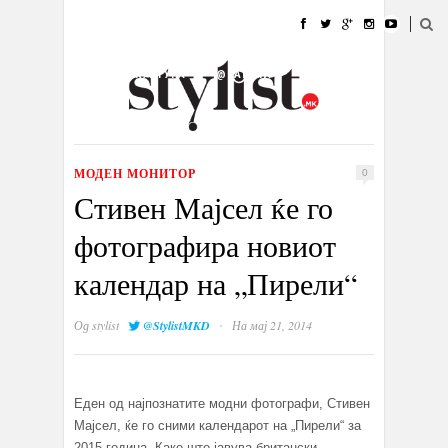
ДОМА
МОДА
СТИЛ
УБАВИНА
ЖИВОТ
КУЛТУРА
@РАБОТА
ГАЛЕРИЈА
ИЗЛОГ
КОНТАКТ
МОДЕН МОНИТОР
0
Стивен Мајсел ќе го
фотографира новиот
календар на „Пирели“
·
Од
stylist
@StylistMKD
На мај 21, 2014
Еден од најпознатите модни фотографи, Стивен
Мајсел, ќе го сними календарот на „Пирели“ за
2015 година. Како што јавува британски