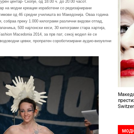
рен центар- Скопје, од 18.00 ч. до 20.00 часот.
вар на модни креации изработени со редизајнирани
 тимови од 46 средни училишта во Македонија. Оваа година
и, собраа преку 1.000 килограми различни видови отпад,
апачиња, 500 најлонски кеси, 30 килограми стара хартија,
ashion Macedonia 2014, за прв пат, секој модел ќе се
 водоводни цевки, пропратен сороботизирани аудио-визуелни
Македо
прести
Switzer
МОДН