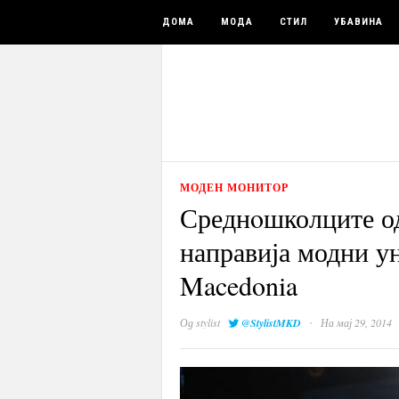
ДОМА
МОДА
СТИЛ
УБАВИНА
МОДЕН МОНИТОР
Среднoшколците од
направија модни ун
Macedonia
·
Од
stylist
@StylistMKD
На мај 29, 2014