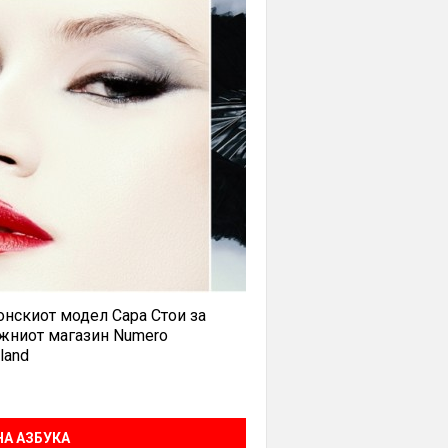
нскиот модел Сара Стои за
жниот магазин Numero
land
А АЗБУКА