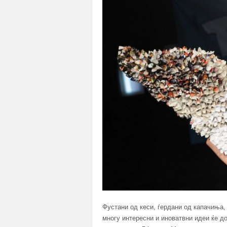
Фустани од кеси, ѓердани од капачиња,
многу интересни и иноватвни идеи ќе до