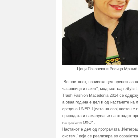
Цаци Паковска и Росица Мршиќ 
-Во настанот, повисока цел препознаа н
часовници и накит“, модниот сајт-Styli
Trash Fashion Macedonia 2014 се оддржу
а оваа година е дел и од настаните на
средина UNEP. Целта на овој настан е 
природата и намалување на отпадот пре
на граѓани ОХО“ .
Настанот е дел од програмата „Интегра
систем,“ која се реализира во соработка