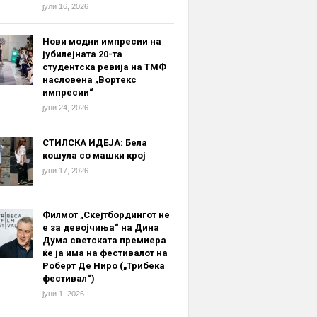
јули 16, 2026
Нови модни импресии на
јубилејната 20-та
студентска ревија на ТМФ
насловена „Вортекс
импресии“
јуни 24, 2026
СТИЛСКА ИДЕЈА: Бела
кошула со машки крој
јуни 17, 2026
Филмот „Скејтбордингот не
е за девојчиња“ на Дина
Дума светската премиера
ќе ја има на фестивалот на
Роберт Де Ниро („Трибека
фестивал“)
јуни 1, 2026