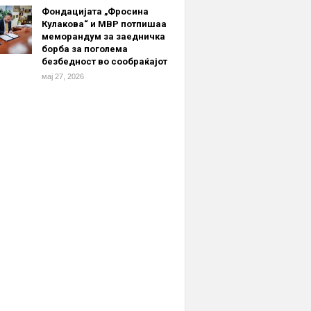
Фондацијата „Фросина
Кулакова“ и МВР потпишаа
меморандум за заедничка
борба за поголема
безбедност во сообраќајот
мај 27, 2026