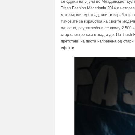
се одржи на 5 јуни во Младинскиот култу
Trash Fashion Macedonia 2014 e натпре
материјали од отпад, кои ги изработија
тимовите за изработка на своите модел
односно, реупотребени се околу 2.500 к
стар електронски отпад и др. На Trash F
претстави на писта направена од стари
ефекти.