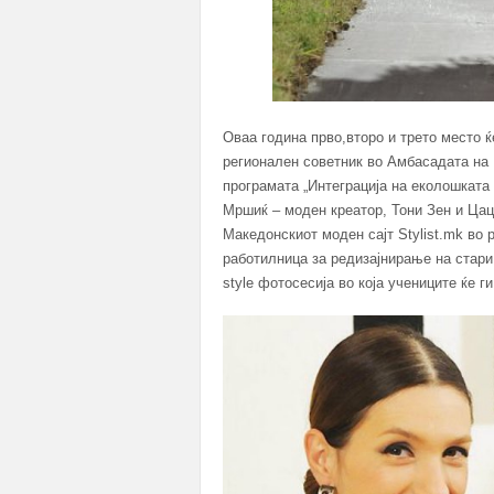
Оваа година прво,второ и трето место 
регионален советник во Амбасадата на 
програмата „Интеграција на еколошката
Мршиќ – моден креатор, Тони Зен и Цац
Македонскиот моден сајт Stylist.mk во 
работилница за редизајнирање на стари 
style фотосесија во која учениците ќе 