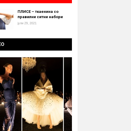
ПЛИСЕ – ткаенина со
правилни ситни набори
јули 29, 2021
ЕО