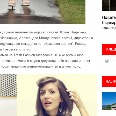
Новата
Скјапар
трансф
ќе додели петчленото жири во состав: Франк Видеркер,
Швајцарија, Александра Младеновска-Костиќ, директор на
 едукација во македонскиот образовен систем”, Росица
СЛЕД
и Паковска- стилист.
рамки на Trash Fashion Macedonia 2014 ќе организира
парчиња облека и модни додатоци, а ќе направи и street
ги носат моделите имплементирани во нивниот имиџ.
НАЈН