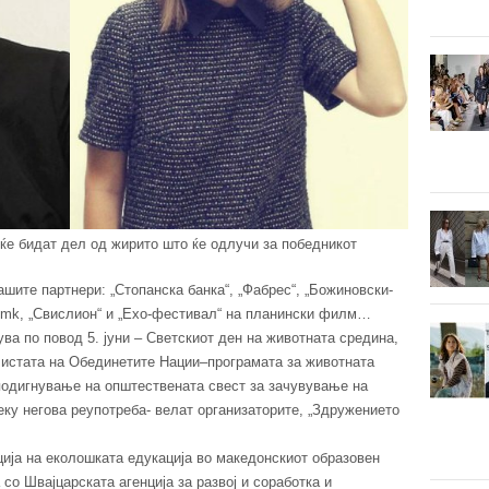
ќе бидат дел од жиритo што ќе одлучи за победникот
ашите партнери: „Стопанска банка“, „Фабрес“, „Божиновски-
st.mk, „Свислион“ и „Ехо-фестивал“ на планински филм…
ва по повод 5. jуни – Светскиот ден на животната средина,
 листата на Обединетите Нации–програмата за животната
подигнување на општествената свест за зачувување на
ку негова реупотреба- велат организаторите, „Здружението
ција на еколошката едукација во македонскиот образовен
 со Швајцарската агенција за развој и соработка и