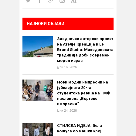
НАЈНОВИ ОБЈАВИ
Заеднички авторски проект
на Ателје Креација и Le
Brand Studio: Македонската
традиција доби современ
моден израз
јули 16, 2026
Нови модни импресии на
јубилејната 20-та
студентска ревија на ТМФ
насловена „Вортекс
импресии“
јуни 24, 2026
СТИЛСКА ИДЕЈА: Бела
кошула со машки крој