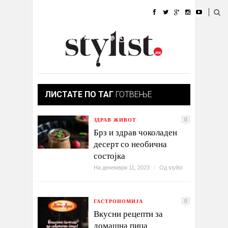
ДОМА
МОДА
СТИЛ
УБАВИНА
ЖИВОТ
КУЛТУРА
@РАБОТА
ГАЛЕРИЈА
ИЗЛОГ
КОНТАКТ
ЛИСТАТЕ ПО ТАГ
ГОТВЕЊЕ
ЗДРАВ ЖИВОТ
0
Брз и здрав чоколаден
десерт со необична
состојка
На декември 11, 2023
/
Од
stylist
ГАСТРОНОМИЈА
0
Вкусни рецепти за
домашна пица