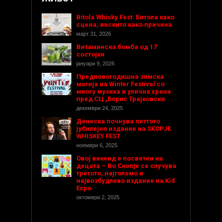
Bitola Whisky Fest: Битола како
сцена, вискито како причина
март 31, 2026
Витаминска бомба од 17
состојки
јануари 9, 2026
Предновогодишнa зимска
магија на Winter Festival со
многу музика и улична храна
пред СЦ „Борис Трајковски
декември 24, 2025
Денеска почнува петтото
јубилејно издание на SKOPJE
WHISKEY FEST
ноември 6, 2025
Овој викенд е посветен на
децата – Во Скопје се случува
третото, најголемо и
највозбудливо издание на Kid
Expo
октомври 2, 2025