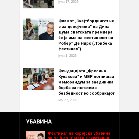
јуни 17, 2026
Филмот „Скејтбордингот не
е за девојчиња“ на Дина
Дума светската премиера
ќе ја има на фестивалот на
Роберт Де Ниро („Трибека
фестивал“)
јуни 1, 2026
Фондацијата „Фросина
Кулакова“ и МВР потпишаа
меморандум за заедничка
борба за поголема
безбедност во сообраќајот
мај 27, 2026
УБАВИНА
Фестивал на корејска убавина
за од 8 до 10 мај и едукативни