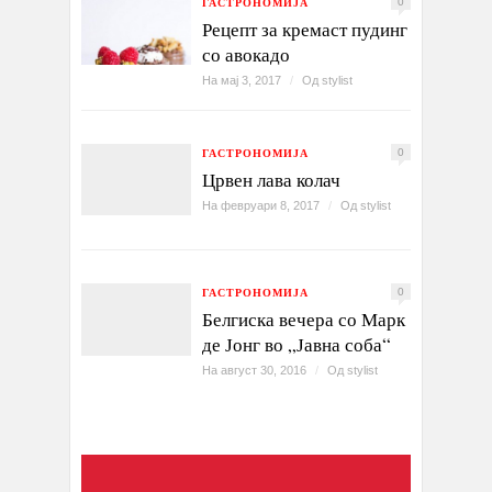
ГАСТРОНОМИЈА
0
Рецепт за кремаст пудинг
со авокадо
На мај 3, 2017
/
Од
stylist
ГАСТРОНОМИЈА
0
Црвен лава колач
На февруари 8, 2017
/
Од
stylist
ГАСТРОНОМИЈА
0
Белгиска вечера со Марк
де Јонг во „Јавна соба“
На август 30, 2016
/
Од
stylist