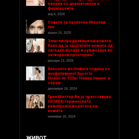
панели со дерматолози и
фармацевти
мај 6, 2026
Совети за пролетен блескав
тен
април 15, 2025
Зимски предизвици на кожата:
Како да ја заштитите кожата од
загаден воздух и сув воздух во
затворени простории?
јануари 13, 2025
Блеснете во Новата година со
иновативниот Eucerin
Hyaluron-Filler Ноќен пилинг и
серум
декември 16, 2024
Грин Мастер Ви ја претставува
GESKE® Германската
револуција во негата на
кожата
ноември 18, 2024
ЖИВОТ