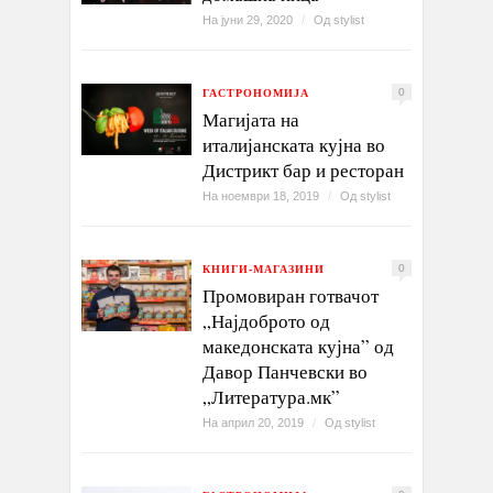
На јуни 29, 2020
/
Од
stylist
ГАСТРОНОМИЈА
0
Магијата на
италијанската кујна во
Дистрикт бар и ресторан
На ноември 18, 2019
/
Од
stylist
КНИГИ-МАГАЗИНИ
0
Промовиран готвачот
„Најдоброто од
македонската кујна” од
Давор Панчевски во
„Литература.мк”
На април 20, 2019
/
Од
stylist