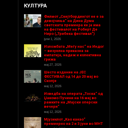
КУЛТУРА
Филмот „Скејтбордингот не е за
девојчиња“ на Дина Дума
светската премиера ќе ја има
на фестивалот на Роберт Де
Ниро („Трибека фестивал“)
јуни 1, 2026
Изложбата „Меѓу нас“ на Индог
– визуелна приказна за
емпатија, надеж и колективна
грижа
мај 27, 2026
Шесто издание на ЈЕС
ФЕСТИВАЛ од 14 до 20 мај во
Скопје
мај 12, 2026
Изведба на операта „Тоска“ од
Џакомо Пучини на 16 мај во
рамките на „Мајски оперски
вечери“
мај 12, 2026
Мјузиклот „Као какао“
премиерно на 2 и 3 јуни во МНТ