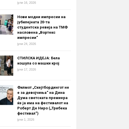
јули 16, 2026
Нови модни импресии на
јубилејната 20-та
студентска ревија на ТМФ
насловена „Вортекс
импресии“
јуни 24, 2026
СТИЛСКА ИДЕЈА: Бела
кошула со машки крој
јуни 17, 2026
Филмот „Скејтбордингот не
е за девојчиња“ на Дина
Дума светската премиера
ќе ја има на фестивалот на
Роберт Де Ниро („Трибека
фестивал“)
јуни 1, 2026