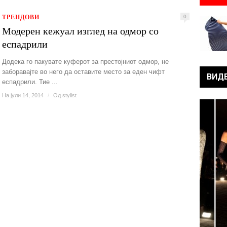
ТРЕНДОВИ
0
Модерен кежуал изглед на одмор со
еспадрили
Додека го пакувате куферот за престојниот одмор, не
заборавајте во него да оставите место за еден чифт
ВИД
еспадрили. Тие ...
На јули 14, 2014
/
Од
stylist