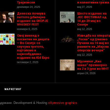
Трајковски
и колективна грижа
декември 24, 2025
мај 27, 2026
Денеска почнува
Шесто издание на
петтото јубилејно
ЈЕС ФЕСТИВАЛ од
издание на SKOPJE
14 до 20 мај во
WHISKEY FEST
Скопје
ноември 6, 2025
мај 12, 2026
Овој викенд е
Изведба на операта
посветен на децата
„Тоска“ од Џакомо
– Во Скопје се
Пучини на 16 мај во
случува третото,
рамките на „Мајски
најголемо и
оперски вечери“
највозбудливо
мај 12, 2026
издание на Kid Expo
Мјузиклот „Као
октомври 2, 2025
какао“ премиерно
на 2 и 3 јуни во МНТ
април 24, 2026
МАРКЕТИНГ
задржани. Development & Hosting
eXpressive graphics