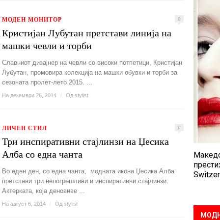
МОДЕН МОНИТОР
0
Кристијан Лубутан претстави линија на
машки чевли и торби
Славниот дизајнер на чевли со високи потпетици, Кристијан
Лубутан, промовира колекција на машки обувки и торби за
сезоната пролет-лето 2015. ...
На декември 26, 2014
/
Од
stylist
ЛИЧЕН СТИЛ
0
Три инспиративни стајлинзи на Џесика
Алба со една чанта
Македо
прести
Во еден ден, со една чанта, модната икона Џесика Алба
Switzer
претстави три непогрешливи и инспиративни стајлинзи.
Актерката, која деновиве ...
На август 6, 2014
/
Од
stylist
МОДН