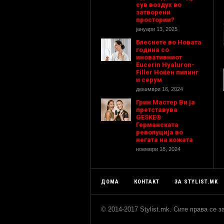
сув воздух во
затворени
простории?
јануари 13, 2025
Блеснете во Новата
година со
иновативниот
Eucerin Hyaluron-
Filler Ноќен пилинг
и серум
декември 16, 2024
Грин Мастер Ви ја
претставува
GESKE®
Германската
револуција во
негата на кожата
ноември 18, 2024
ДОМА
КОНТАКТ
ЗА STYLIST.MK
© 2014-2017 Stylist.mk. Сите права се 