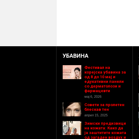
УБАВИНА
Фестивал на
корејска убавина за
од 8 до 10 мај и
едукативни панели
со дерматолози и
фармацевти
мај 6, 2026
Совети за пролетен
блескав тен
април 15, 2025
Зимски предизвици
на кожата: Како да
ја заштитите кожата
од загаден воздух и