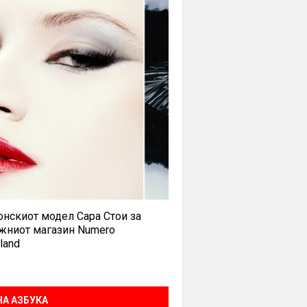
нскиот модел Сара Стои за
жниот магазин Numero
land
А АЗБУКА