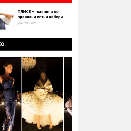
ПЛИСЕ – ткаенина со
правилни ситни набори
јули 29, 2021
ЕО