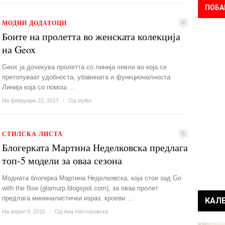
ПОБА
МОДНИ ДОДАТОЦИ
0
Боите на пролетта во женската колекција
на Geox
Geox ja дочекува пролетта со линија чевли во која се
претопуваат удобноста, убавината и функционалноста.
Линија која со помош ...
На февруари 22, 2017
/
Од
stylist
СТИЛСКА ЛИСТА
0
Блогерката Мартина Неделковска предлага
топ-5 модели за оваа сезона
Модната блогерка Мартина Неделковска, која стои зад Go
with the flow (glamurp.blogspot.com), за оваа пролет
предлага мининалистички израз, кроеви ...
КАЛ
На април 9, 2015
/
Од
Ана Несторовска