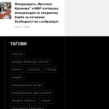
Фондацијата „Фросина
Кулакова“ и МВР потпишаа
меморандум за заедничка
борба за поголема
безбедност во сообраќајот
мај 27, 2026
ТАГОВИ
VOGUE
МОДЕН ВИКЕНД-СКОПЈЕ
ПАРИЗ
СКОПЈЕ
ТРЕНД
ВИДЕО
МАКЕДОНСКА МОДА
МАКЕДОНСКИ ДИЗАЈНЕРИ
МОДНА РЕВИЈА
НАКИТ
РЕКЛАМНА КАМПАЊА