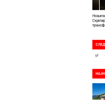
Новата
Скјапар
трансф
СЛЕД
НАЈН