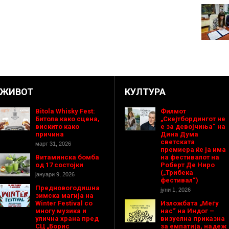
ЖИВОТ
КУЛТУРА
Bitola Whisky Fest:
Филмот
Битола како сцена,
„Скејтбордингот не
вискито како
е за девојчиња“ на
причина
Дина Дума
светската
март 31, 2026
премиера ќе ја има
Витаминска бомба
на фестивалот на
од 17 состојки
Роберт Де Ниро
(„Трибека
јануари 9, 2026
фестивал“)
Предновогодишнa
јуни 1, 2026
зимска магија на
Winter Festival со
Изложбата „Меѓу
многу музика и
нас“ на Индог –
улична храна пред
визуелна приказна
СЦ „Борис
за емпатија, надеж