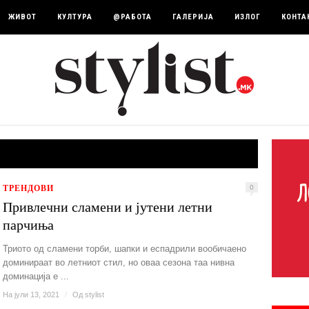
ЖИВОТ
КУЛТУРА
@РАБОТА
ГАЛЕРИЈА
ИЗЛОГ
КОНТА
ТРЕНДОВИ
0
Привлечни сламени и јутени летни
парчиња
Триото од сламени торби, шапки и еспадрили вообичаено
доминираат во летниот стил, но оваа сезона таа нивна
доминација е ...
На јули 13, 2021
/
Од
stylist