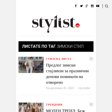
ДОМА
МОДА
СТИЛ
УБАВИНА
ЖИВОТ
КУЛТУРА
@РАБОТА
ГАЛЕРИЈА
ИЗЛОГ
КОНТАКТ
ЛИСТАТЕ ПО ТАГ
ЗИМСКИ СТИЛ
СТИЛСКА ЛИСТА
0
Предлог зимски
стајлинзи за празнични
денови поминати на
отворено
На декември 26, 2023
/
Од
stylist
ТРЕНДОВИ
0
МОДЕН ТРЕНД: Беж