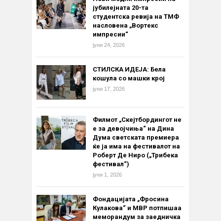
јубилејната 20-та
студентска ревија на ТМФ
насловена „Вортекс
импресии“
јуни 24, 2026
СТИЛСКА ИДЕЈА: Бела
кошула со машки крој
јуни 17, 2026
Филмот „Скејтбордингот не
е за девојчиња“ на Дина
Дума светската премиера
ќе ја има на фестивалот на
Роберт Де Ниро („Трибека
фестивал“)
јуни 1, 2026
Фондацијата „Фросина
Кулакова“ и МВР потпишаа
меморандум за заедничка