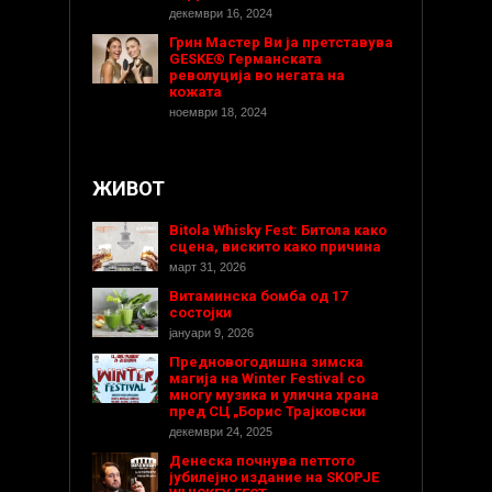
декември 16, 2024
Грин Мастер Ви ја претставува
GESKE® Германската
револуција во негата на
кожата
ноември 18, 2024
ЖИВОТ
Bitola Whisky Fest: Битола како
сцена, вискито како причина
март 31, 2026
Витаминска бомба од 17
состојки
јануари 9, 2026
Предновогодишнa зимска
магија на Winter Festival со
многу музика и улична храна
пред СЦ „Борис Трајковски
декември 24, 2025
Денеска почнува петтото
јубилејно издание на SKOPJE