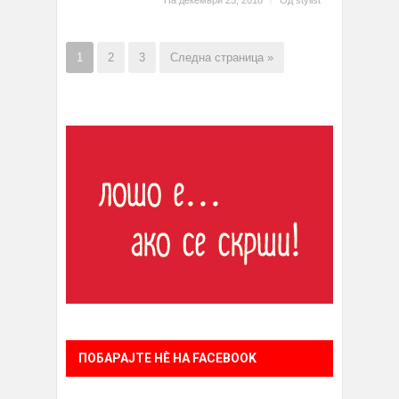
На декември 25, 2018
/
Од
stylist
1
2
3
Следна страница »
ПОБАРАЈТЕ НÈ НА FACEBOOK