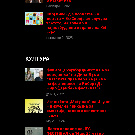
WHISKEY FEST
ноември 6, 2025
Овој викенд е посветен на
децата – Во Скопје се случува
третото, најголемо и
највозбудливо издание на Kid
Expo
октомври 2, 2025
КУЛТУРА
Филмот „Скејтбордингот не е за
девојчиња“ на Дина Дума
светската премиера ќе ја има
на фестивалот на Роберт Де
Ниро („Трибека фестивал“)
јуни 1, 2026
Изложбата „Меѓу нас“ на Индог
– визуелна приказна за
емпатија, надеж и колективна
грижа
мај 27, 2026
Шесто издание на ЈЕС
ФЕСТИВАЛ од 14 до 20 мај во