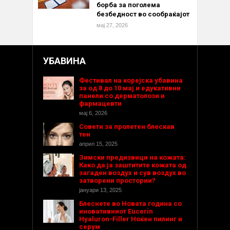
борба за поголема
безбедност во сообраќајот
мај 27, 2026
УБАВИНА
Фестивал на корејска убавина
за од 8 до 10 мај и едукативни
панели со дерматолози и
фармацевти
мај 6, 2026
Совети за пролетен блескав
тен
април 15, 2025
Зимски предизвици на кожата:
Како да ја заштитите кожата од
загаден воздух и сув воздух во
затворени простории?
јануари 13, 2025
Блеснете во Новата година со
иновативниот Eucerin
Hyaluron-Filler Ноќен пилинг и
серум