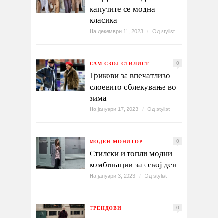
капутите се модна
класика
На декември 11, 2023
/
Од
stylist
САМ СВОЈ СТИЛИСТ
0
Трикови за впечатливо
слоевито облекување во
зима
На јануари 17, 2023
/
Од
stylist
МОДЕН МОНИТОР
0
Стилски и топли модни
комбинации за секој ден
На јануари 3, 2023
/
Од
stylist
ТРЕНДОВИ
0