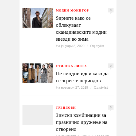
МОДЕН МОНИТОР
0
Ѕирнете како се
облекуваат
скандинавските модни
ѕвезди во зима
На јануари 8, 2020
/
Од
stylist
СТИЛСКА ЛИСТА
0
Пет модни идеи како да
се згреете периодов
На ноември 27, 2019
/
Од
stylist
ТРЕНДОВИ
0
Зимски комбинации за
празнично дружење на
отворено