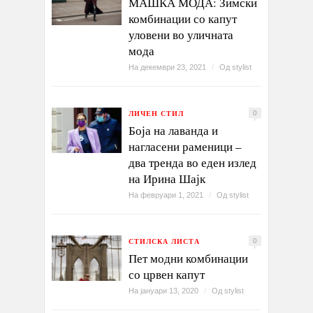
МАШКА МОДА: Зимски
комбинации со капут
уловени во уличната
мода
На декември 23, 2021
/
Од
stylist
ЛИЧЕН СТИЛ
0
Боја на лаванда и
нагласени раменици –
два тренда во еден излед
на Ирина Шајк
На февруари 1, 2021
/
Од
stylist
СТИЛСКА ЛИСТА
0
Пет модни комбинации
со црвен капут
На јануари 13, 2020
/
Од
stylist