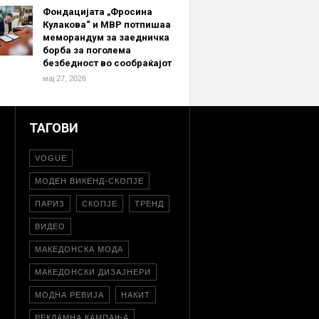
Фондацијата „Фросина
Кулакова“ и МВР потпишаа
меморандум за заедничка
борба за поголема
безбедност во сообраќајот
мај 27, 2026
ТАГОВИ
VOGUE
МОДЕН ВИКЕНД-СКОПЈЕ
ПАРИЗ
СКОПЈЕ
ТРЕНД
ВИДЕО
МАКЕДОНСКА МОДА
МАКЕДОНСКИ ДИЗАЈНЕРИ
МОДНА РЕВИЈА
НАКИТ
РЕКЛАМНА КАМПАЊА