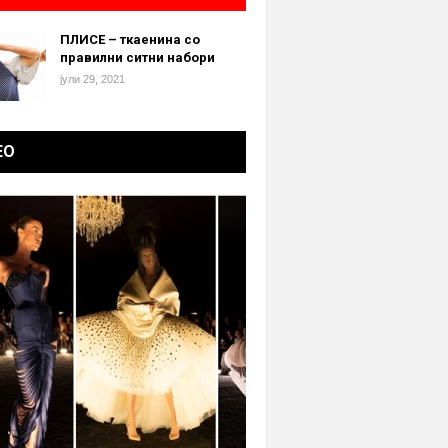
ПЛИСЕ – ткаенина со
правилни ситни набори
јули 29, 2021
ЕО