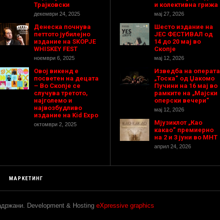
Трајковски
и колективна грижа
декември 24, 2025
мај 27, 2026
Денеска почнува
Шесто издание на
петтото јубилејно
ЈЕС ФЕСТИВАЛ од
издание на SKOPJE
14 до 20 мај во
WHISKEY FEST
Скопје
ноември 6, 2025
мај 12, 2026
Овој викенд е
Изведба на операта
посветен на децата
„Тоска“ од Џакомо
– Во Скопје се
Пучини на 16 мај во
случува третото,
рамките на „Мајски
најголемо и
оперски вечери“
највозбудливо
мај 12, 2026
издание на Kid Expo
Мјузиклот „Као
октомври 2, 2025
какао“ премиерно
на 2 и 3 јуни во МНТ
април 24, 2026
МАРКЕТИНГ
задржани. Development & Hosting
eXpressive graphics