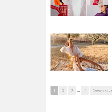
1
2
3
…
7
Следна стра