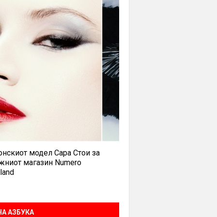
нскиот модел Сара Стои за
жниот магазин Numero
land
А АЗБУКА