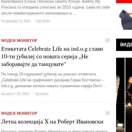
Креативката Елена Поповска своето Ателје Jewelry My
Precious го отворила спонтано во 2013 година, само по себе
после повеќегодишното запознавање и ...
На јануари 13, 2022
/
Од
stylist
МОДЕН МОНИТОР
0
ВИД
Етикетата Celebrate Life на ind.o.g слави
10-ти јубилеј со новата серија „Не
заборавајте да танцувате“
По повод 10-годишниот јубилеј на унисекс етикетата
„Celebrate Life“на графичкиот дизајнер Горан Костовски –
ind.o.g, деновиве излезе новата ограничена серија Don’t ...
На август 25, 2021
/
Од
stylist
МОДЕН МОНИТОР
0
Летна колекција X на Роберт Ивановски
Модниот дизајнер Роберт Ивановски ја претставува новата