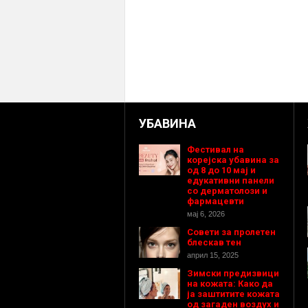
УБАВИНА
Фестивал на
корејска убавина за
од 8 до 10 мај и
едукативни панели
со дерматолози и
фармацевти
мај 6, 2026
Совети за пролетен
блескав тен
април 15, 2025
Зимски предизвици
на кожата: Како да
ја заштитите кожата
од загаден воздух и