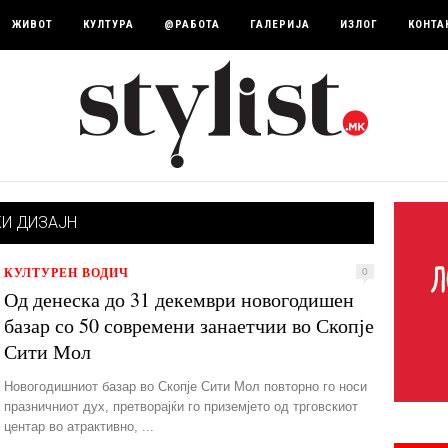
ЖИВОТ
КУЛТУРА
@РАБОТА
ГАЛЕРИЈА
ИЗЛОГ
КОНТА
И ДИЗАЈН
КУЛТУРЕН ВОДИЧ
0
Од денеска до 31 декември новогодишен
базар со 50 современи занаетчии во Скопје
Сити Мол
Новогодишниот базар во Скопје Сити Мол повторно го носи
празничниот дух, претворајќи го приземјето од трговскиот
центар во атрактивно, ...