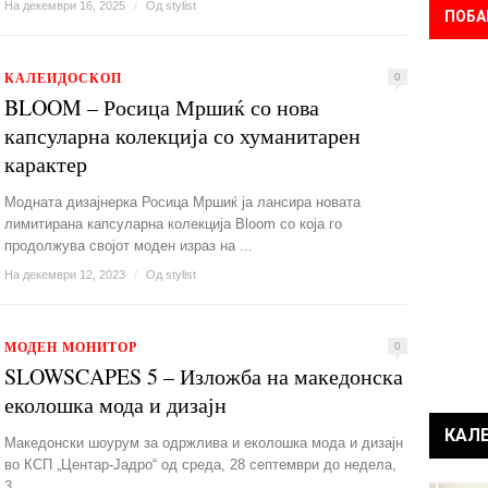
На декември 16, 2025
/
Од
stylist
ПОБА
КАЛЕИДОСКОП
0
BLOOM – Росица Мршиќ со нова
капсуларна колекција со хуманитарен
карактер
Модната дизајнерка Росица Мршиќ ја лансира новата
лимитирана капсуларна колекција Bloom со која го
продолжува својот моден израз на ...
На декември 12, 2023
/
Од
stylist
МОДЕН МОНИТОР
0
SLOWSCAPES 5 – Изложба на македонска
еколошка мода и дизајн
КАЛ
Македонски шоурум за одржлива и еколошка мода и дизајн
во КСП „Центар-Јадро“ од среда, 28 септември до недела,
3 ...