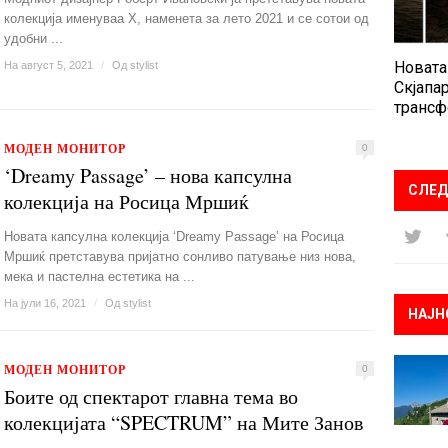
колекција именуваа X, наменета за лето 2021 и се сотои од
удобни ...
Новата
На август 5, 2021
/
Од
stylist
Скјапар
трансф
МОДЕН МОНИТОР
0
‘Dreamy Passage’ – нова капсулна
СЛЕД
колекција на Росица Мршиќ
Новата капсулна колекција ‘Dreamy Passage’ на Росица
Мршиќ претставува пријатно сонливо патување низ нова,
мека и пастелна естетика на ...
На јули 16, 2021
/
Од
stylist
НАЈН
МОДЕН МОНИТОР
0
Боите од спектарот главна тема во
колекцијата “SPECTRUM” на Мите Занов