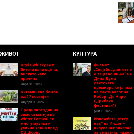
ЖИВОТ
КУЛТУРА
Bitola Whisky Fest:
Филмот
Битола како сцена,
„Скејтбордингот не
вискито како
е за девојчиња“ на
причина
Дина Дума
светската
март 31, 2026
премиера ќе ја има
Витаминска бомба
на фестивалот на
од 17 состојки
Роберт Де Ниро
(„Трибека
јануари 9, 2026
фестивал“)
Предновогодишнa
јуни 1, 2026
зимска магија на
Winter Festival со
Изложбата „Меѓу
многу музика и
нас“ на Индог –
улична храна пред
визуелна приказна
СЦ „Борис
за емпатија, надеж