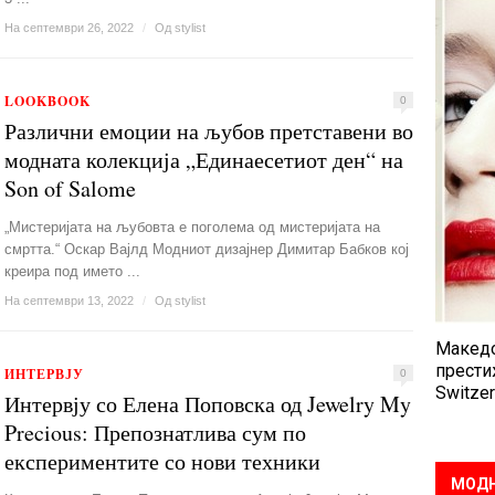
На септември 26, 2022
/
Од
stylist
LOOKBOOK
0
Различни емоции на љубов претставени во
модната колекција „Единаесетиот ден“ на
Son of Salome
„Мистеријата на љубовта е поголема од мистеријата на
смртта.“ Оскар Вајлд Модниот дизајнер Димитар Бабков кој
креира под името ...
На септември 13, 2022
/
Од
stylist
Македо
прести
ИНТЕРВЈУ
0
Switzer
Интервју со Елена Поповска од Jewelry My
Precious: Препознатлива сум по
експериментите со нови техники
МОДН