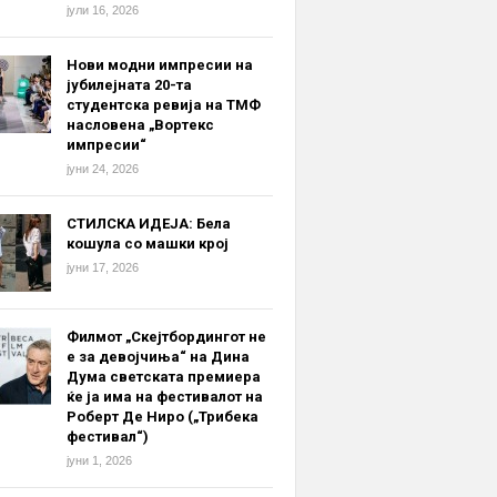
јули 16, 2026
Нови модни импресии на
јубилејната 20-та
студентска ревија на ТМФ
насловена „Вортекс
импресии“
јуни 24, 2026
СТИЛСКА ИДЕЈА: Бела
кошула со машки крој
јуни 17, 2026
Филмот „Скејтбордингот не
е за девојчиња“ на Дина
Дума светската премиера
ќе ја има на фестивалот на
Роберт Де Ниро („Трибека
фестивал“)
јуни 1, 2026