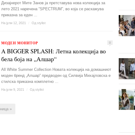
Дизајнерот Мите Занов ја претставува нова колекција за
лето 2021 наречена “SPECTRUM”, во која се раскажува
приказна за еден ...
На јули 12, 2021
/
Од
stylist
МОДЕН МОНИТОР
0
A BIGGER SPLASH: Летна колекција во
бела боја на „Алшар“
All White Summer Collection Новата колекција на домашниот
моден бренд „Алшар“ предводен од Силвија Михајловска е
стилска приказна комплетно ...
На јули 9, 2021
/
Од
stylist
ница »