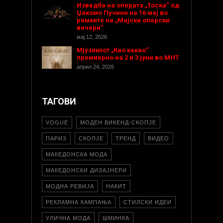
Изведба на операта „Тоска“ од
Џакомо Пучини на 16 мај во
рамките на „Мајски оперски
вечери“
мај 12, 2026
Мјузиклот „Као какао“
премиерно на 2 и 3 јуни во МНТ
април 24, 2026
ТАГОВИ
VOGUE
МОДЕН ВИКЕНД-СКОПЈЕ
ПАРИЗ
СКОПЈЕ
ТРЕНД
ВИДЕО
МАКЕДОНСКА МОДА
МАКЕДОНСКИ ДИЗАЈНЕРИ
МОДНА РЕВИЈА
НАКИТ
РЕКЛАМНА КАМПАЊА
СТИЛСКИ ИДЕИ
УЛИЧНА МОДА
ШМИНКА