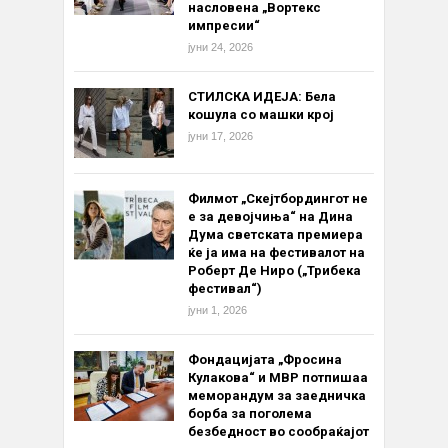
насловена „Вортекс
импресии“
јуни 24, 2026
СТИЛСКА ИДЕЈА: Бела
кошула со машки крој
јуни 17, 2026
Филмот „Скејтбордингот не
е за девојчиња“ на Дина
Дума светската премиера
ќе ја има на фестивалот на
Роберт Де Ниро („Трибека
фестивал“)
јуни 1, 2026
Фондацијата „Фросина
Кулакова“ и МВР потпишаа
меморандум за заедничка
борба за поголема
безбедност во сообраќајот