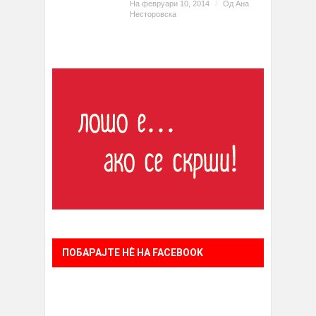
На февруари 10, 2014
/
Од
Ана
Несторовска
ПОБАРАЈТЕ НÈ НА FACEBOOK