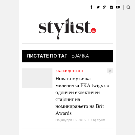
ДОМА
МОДА
СТИЛ
УБАВИНА
ЖИВОТ
КУЛТУРА
@РАБОТА
ГАЛЕРИЈА
ИЗЛОГ
КОНТАКТ
ЛИСТАТЕ ПО ТАГ
ПЕЈАЧКА
КАЛЕИДОСКОП
0
Новата музичка
миленичка FKA twigs со
одличен еклектичен
стајлинг на
номинирањето на Brit
Аwards
На јануари 16, 2015
/
Од
stylist