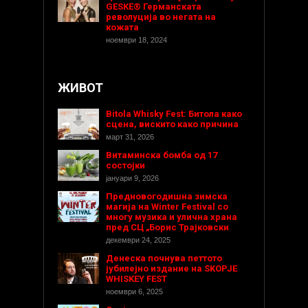
GESKE® Германската
револуција во негата на
кожата
ноември 18, 2024
ЖИВОТ
Bitola Whisky Fest: Битола како
сцена, вискито како причина
март 31, 2026
Витаминска бомба од 17
состојки
јануари 9, 2026
Предновогодишнa зимска
магија на Winter Festival со
многу музика и улична храна
пред СЦ „Борис Трајковски
декември 24, 2025
Денеска почнува петтото
јубилејно издание на SKOPJE
WHISKEY FEST
ноември 6, 2025