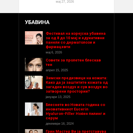
мај 27, 2026
УБАВИНА
Фестивал на корејска убавина
за од 8 до 10 мај и едукативни
панели со дерматолози и
фармацевти
мај 6, 2026
Совети за пролетен блескав
тен
април 15, 2025
Зимски предизвици на кожата:
Како да ја заштитите кожата од
загаден воздух и сув воздух во
затворени простории?
јануари 13, 2025
Блеснете во Новата година со
иновативниот Eucerin
Hyaluron-Filler Ноќен пилинг и
серум
декември 16, 2024
Грин Мастер Ви ја претставува