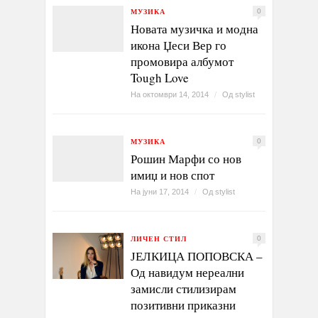
МУЗИКА
0
Новата музичка и модна
икона Џеси Вер го
промовира албумот
Tough Love
На октомври 14, 2014
/
Од
stylist
МУЗИКА
0
Рошин Марфи со нов
имиџ и нов спот
На јуни 17, 2014
/
Од
stylist
ЛИЧЕН СТИЛ
0
ЈЕЛКИЦА ПОПОВСКА –
Од навидум нереални
замисли стилизирам
позитивни приказни