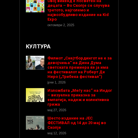
Овој викенд е посветен на
децата – Во Скопје се случува
третото, најголемо и
највозбудливо издание на Kid
Expo
октомври 2, 2025
КУЛТУРА
Филмот „Скејтбордингот не е за
девојчиња“ на Дина Дума
светската премиера ќе ја има
на фестивалот на Роберт Де
Ниро („Трибека фестивал“)
јуни 1, 2026
Изложбата „Меѓу нас“ на Индог
– визуелна приказна за
емпатија, надеж и колективна
грижа
мај 27, 2026
Шесто издание на ЈЕС
ФЕСТИВАЛ од 14 до 20 мај во
Скопје
мај 12, 2026