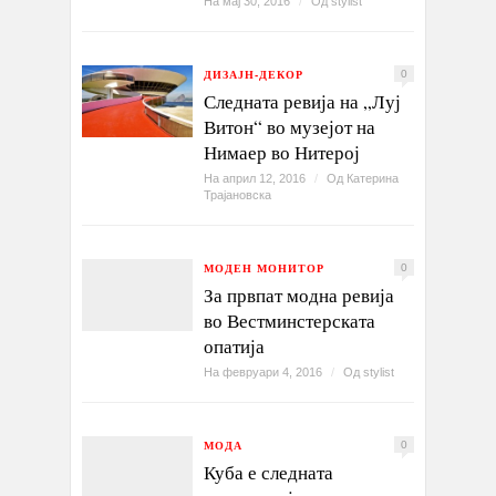
На мај 30, 2016
/
Од
stylist
ДИЗАЈН-ДЕКОР
0
Следната ревија на „Луј
Витон“ во музејот на
Нимаер во Нитерој
На април 12, 2016
/
Од
Катерина
Трајановска
МОДЕН МОНИТОР
0
За првпат модна ревија
во Вестминстерската
опатија
На февруари 4, 2016
/
Од
stylist
МОДА
0
Куба е следната