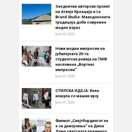
Заеднички авторски проект
на Ателје Креација и Le
Brand Studio: Македонската
традиција доби современ
моден израз
јули 16, 2026
Нови модни импресии на
јубилејната 20-та
студентска ревија на ТМФ
насловена „Вортекс
импресии“
јуни 24, 2026
СТИЛСКА ИДЕЈА: Бела
кошула со машки крој
јуни 17, 2026
Филмот „Скејтбордингот не
е за девојчиња“ на Дина
Дума светската премиера