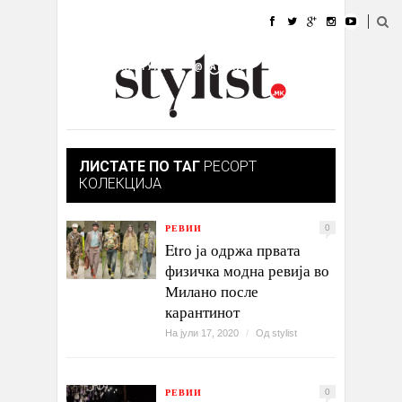
ДОМА
МОДА
СТИЛ
УБАВИНА
ЖИВОТ
КУЛТУРА
@РАБОТА
ГАЛЕРИЈА
ИЗЛОГ
КОНТАКТ
ЛИСТАТЕ ПО ТАГ
РЕСОРТ
КОЛЕКЦИЈА
РЕВИИ
0
Etrо ја одржа првата
физичка модна ревија во
Милано после
карантинот
На јули 17, 2020
/
Од
stylist
РЕВИИ
0