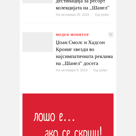
дестинација за ресорт
колекцијата на „Шанел“
На октомври 29, 2015
/
Од
stylist
МОДЕН МОНИТОР
0
Џоан Смолс и Хадсон
Крониг ѕвезди во
најсимпатичната реклама
на „Шанел“ досега
На октомври 9, 2014
/
Од
stylist