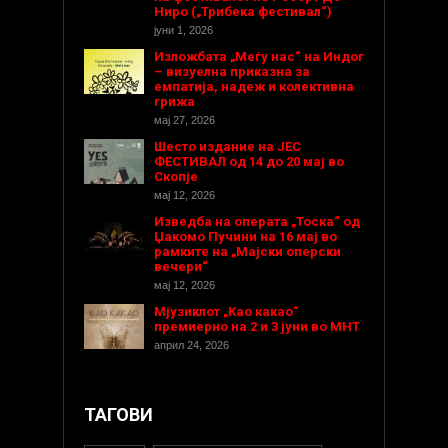
Ниро („Трибека фестивал“)
јуни 1, 2026
Изложбата „Меѓу нас“ на Индог
– визуелна приказна за
емпатија, надеж и колективна
грижа
мај 27, 2026
Шесто издание на ЈЕС
ФЕСТИВАЛ од 14 до 20 мај во
Скопје
мај 12, 2026
Изведба на операта „Тоска“ од
Џакомо Пучини на 16 мај во
рамките на „Мајски оперски
вечери“
мај 12, 2026
Мјузиклот „Као какао“
премиерно на 2 и 3 јуни во МНТ
април 24, 2026
ТАГОВИ