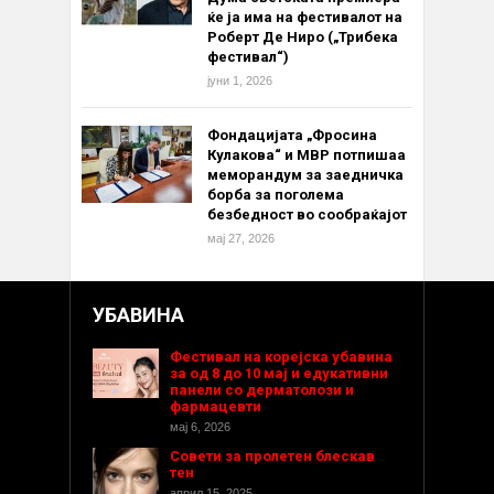
ќе ја има на фестивалот на
Роберт Де Ниро („Трибека
фестивал“)
јуни 1, 2026
Фондацијата „Фросина
Кулакова“ и МВР потпишаа
меморандум за заедничка
борба за поголема
безбедност во сообраќајот
мај 27, 2026
УБАВИНА
Фестивал на корејска убавина
за од 8 до 10 мај и едукативни
панели со дерматолози и
фармацевти
мај 6, 2026
Совети за пролетен блескав
тен
април 15, 2025