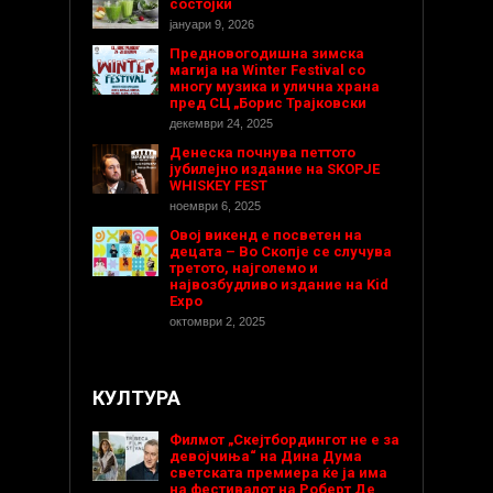
состојки
јануари 9, 2026
Предновогодишнa зимска
магија на Winter Festival со
многу музика и улична храна
пред СЦ „Борис Трајковски
декември 24, 2025
Денеска почнува петтото
јубилејно издание на SKOPJE
WHISKEY FEST
ноември 6, 2025
Овој викенд е посветен на
децата – Во Скопје се случува
третото, најголемо и
највозбудливо издание на Kid
Expo
октомври 2, 2025
КУЛТУРА
Филмот „Скејтбордингот не е за
девојчиња“ на Дина Дума
светската премиера ќе ја има
на фестивалот на Роберт Де