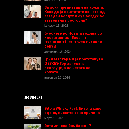
Зимски предизвици на кожата:
Како да ја заштитите кожата од
загаден воздух и сув воздух во
затворени простории?
јануари 13, 2025
Блеснете во Новата година со
иновативниот Eucerin
Hyaluron-Filler Ноќен пилинг и
серум
декември 16, 2024
Грин Мастер Ви ја претставува
GESKE® Германската
револуција во негата на
кожата
ноември 18, 2024
ЖИВОТ
Bitola Whisky Fest: Битола како
сцена, вискито како причина
март 31, 2026
Витаминска бомба од 17