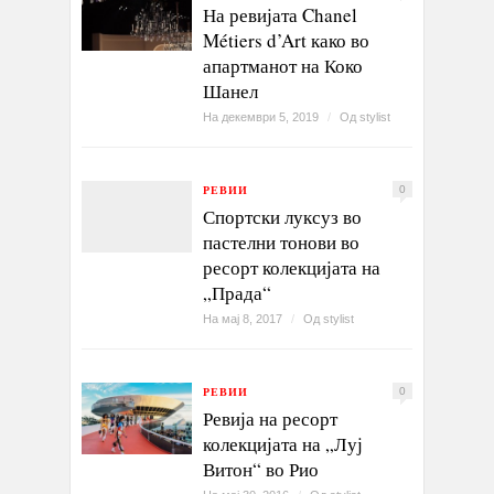
На ревијата Chanel
Métiers d’Art како во
апартманот на Коко
Шанел
На декември 5, 2019
/
Од
stylist
РЕВИИ
0
Спортски луксуз во
пастелни тонови во
ресорт колекцијата на
„Прада“
На мај 8, 2017
/
Од
stylist
РЕВИИ
0
Ревија на ресорт
колекцијата на „Луј
Витон“ во Рио