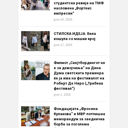
студентска ревија на ТМФ
насловена „Вортекс
импресии“
јуни 24, 2026
СТИЛСКА ИДЕЈА: Бела
кошула со машки крој
јуни 17, 2026
Филмот „Скејтбордингот не
е за девојчиња“ на Дина
Дума светската премиера
ќе ја има на фестивалот на
Роберт Де Ниро („Трибека
фестивал“)
јуни 1, 2026
Фондацијата „Фросина
Кулакова“ и МВР потпишаа
меморандум за заедничка
борба за поголема