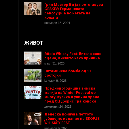
Грин Мастер Ви ја претставува
GESKE® Германската
револуција во негата на
кожата
ноември 18, 2024
ЖИВОТ
Bitola Whisky Fest: Битола како
сцена, вискито како причина
март 31, 2026
Витаминска бомба од 17
состојки
јануари 9, 2026
Предновогодишнa зимска
магија на Winter Festival со
многу музика и улична храна
пред СЦ „Борис Трајковски
декември 24, 2025
Денеска почнува петтото
јубилејно издание на SKOPJE
WHISKEY FEST
ноември 6, 2025