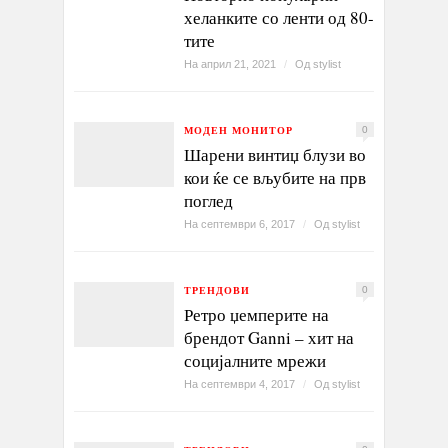
хеланките со ленти од 80-
тите
На април 21, 2021
/
Од
stylist
МОДЕН МОНИТОР
0
Шарени винтиџ блузи во
кои ќе се вљубите на прв
поглед
На септември 6, 2017
/
Од
stylist
ТРЕНДОВИ
0
Ретро џемперите на
брендот Ganni – хит на
социјалните мрежи
На септември 4, 2017
/
Од
stylist