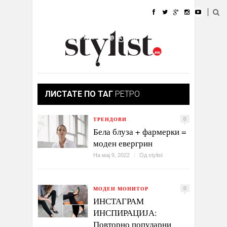
ДОМА
МОДА
СТИЛ
УБАВИНА
ЖИВОТ
КУЛТУРА
@РАБОТА
ГАЛЕРИЈА
ИЗЛОГ
КОНТАКТ
ЛИСТАТЕ ПО ТАГ
РЕТРО
ТРЕНДОВИ
0
Бела блуза + фармерки =
моден евергрин
На мај 9, 2022
/
Од
stylist
МОДЕН МОНИТОР
0
ИНСТАГРАМ
ИНСПИРАЦИЈА:
Повторно популарни