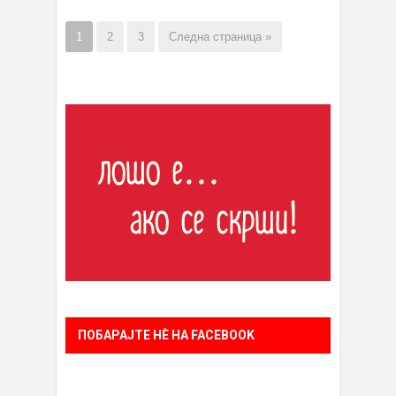
1
2
3
Следна страница »
ПОБАРАЈТЕ НÈ НА FACEBOOK