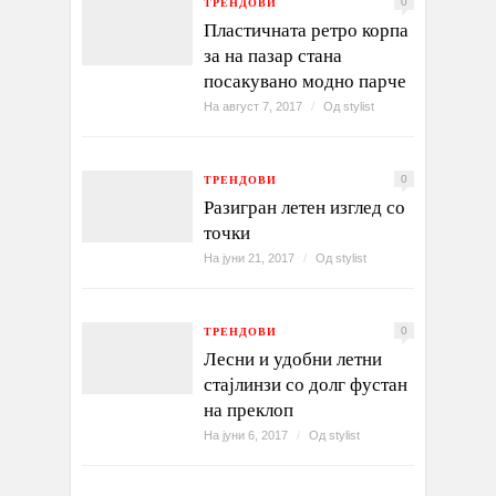
ТРЕНДОВИ
0
Пластичната ретро корпа
за на пазар стана
посакувано модно парче
На август 7, 2017
/
Од
stylist
ТРЕНДОВИ
0
Разигран летен изглед со
точки
На јуни 21, 2017
/
Од
stylist
ТРЕНДОВИ
0
Лесни и удобни летни
стајлинзи со долг фустан
на преклоп
На јуни 6, 2017
/
Од
stylist