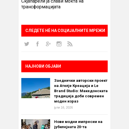
Скјапарели ја слави моќта на
трансформацијата
СЛЕДЕТЕ НÈ НА СОЦИЈАЛНИТЕ МРЕЖИ
НАЈНОВИ ОБЈАВИ
Заеднички авторски проект
на Ателје Креација и Le
Brand Studio: Македонската
традиција доби современ
моден израз
јули 16, 2026
Нови модни импресии на
јубилејната 20-та