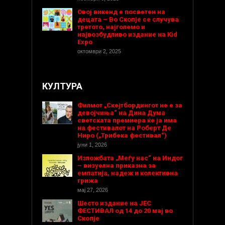
Овој викенд е посветен на
децата – Во Скопје се случува
третото, најголемо и
највозбудливо издание на Kid
Expo
октомври 2, 2025
КУЛТУРА
Филмот „Скејтбордингот не е за
девојчиња“ на Дина Дума
светската премиера ќе ја има
на фестивалот на Роберт Де
Ниро („Трибека фестивал“)
јуни 1, 2026
Изложбата „Меѓу нас“ на Индог
– визуелна приказна за
емпатија, надеж и колективна
грижа
мај 27, 2026
Шесто издание на ЈЕС
ФЕСТИВАЛ од 14 до 20 мај во
Скопје