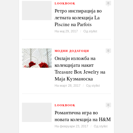
LOOKBOOK
0
Ретро инспирација во
летната колекција La
Piscine на Parfois
На мај 29, 2017
/
Од
stylist
МОДНИ ДОДАТОЦИ
0
Онлајн изложба на
колекцијата накит
Treasure Box Jewelry на
Маја Kузманоска
На март 28, 2017
/
Од
stylist
LOOKBOOK
0
Романтична игра во
новата колекција на H&M
На февруари 23, 2017
/
Од
stylist