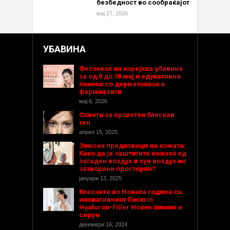
безбедност во сообраќајот
мај 27, 2026
УБАВИНА
Фестивал на корејска убавина
за од 8 до 10 мај и едукативни
панели со дерматолози и
фармацевти
мај 6, 2026
Совети за пролетен блескав
тен
април 15, 2025
Зимски предизвици на кожата:
Како да ја заштитите кожата од
загаден воздух и сув воздух во
затворени простории?
јануари 13, 2025
Блеснете во Новата година со
иновативниот Eucerin
Hyaluron-Filler Ноќен пилинг и
серум
декември 16, 2024