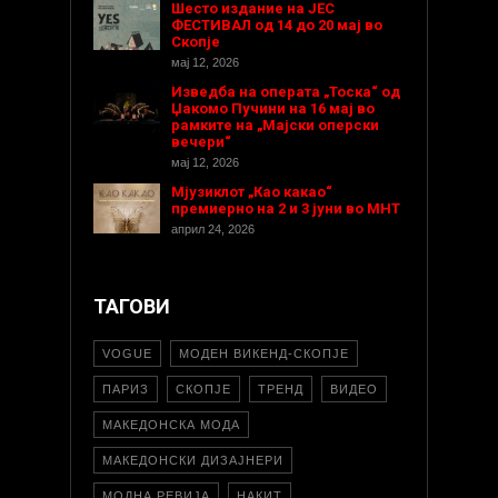
Шесто издание на ЈЕС
ФЕСТИВАЛ од 14 до 20 мај во
Скопје
мај 12, 2026
Изведба на операта „Тоска“ од
Џакомо Пучини на 16 мај во
рамките на „Мајски оперски
вечери“
мај 12, 2026
Мјузиклот „Као какао“
премиерно на 2 и 3 јуни во МНТ
април 24, 2026
ТАГОВИ
VOGUE
МОДЕН ВИКЕНД-СКОПЈЕ
ПАРИЗ
СКОПЈЕ
ТРЕНД
ВИДЕО
МАКЕДОНСКА МОДА
МАКЕДОНСКИ ДИЗАЈНЕРИ
МОДНА РЕВИЈА
НАКИТ