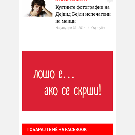
Култните фотографии на
Дејвид Бејли испечатени
на маици
На јануари 31, 2014
/
Од
stylist
ПОБАРАЈТЕ НÈ НА FACEBOOK