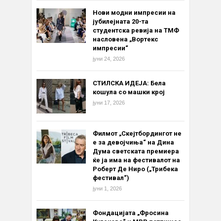
Нови модни импресии на
јубилејната 20-та
студентска ревија на ТМФ
насловена „Вортекс
импресии“
јуни 24, 2026
СТИЛСКА ИДЕЈА: Бела
кошула со машки крој
јуни 17, 2026
Филмот „Скејтбордингот не
е за девојчиња“ на Дина
Дума светската премиера
ќе ја има на фестивалот на
Роберт Де Ниро („Трибека
фестивал“)
јуни 1, 2026
Фондацијата „Фросина