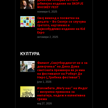
јубилејно издание на SKOPJE
WHISKEY FEST
ноември 6, 2025
Овој викенд е посветен на
децата – Во Скопје се случува
третото, најголемо и
највозбудливо издание на Kid
Expo
октомври 2, 2025
КУЛТУРА
Филмот „Скејтбордингот не е за
девојчиња“ на Дина Дума
светската премиера ќе ја има
на фестивалот на Роберт Де
Ниро („Трибека фестивал“)
јуни 1, 2026
Изложбата „Меѓу нас“ на Индог
– визуелна приказна за
емпатија, надеж и колективна
грижа
мај 27, 2026