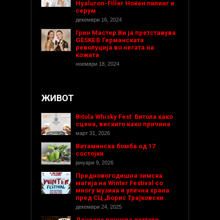
Hyaluron-Filler Ноќен пилинг и
серум
декември 16, 2024
Грин Мастер Ви ја претставува
GESKE® Германската
револуција во негата на
кожата
ноември 18, 2024
ЖИВОТ
Bitola Whisky Fest: Битола како
сцена, вискито како причина
март 31, 2026
Витаминска бомба од 17
состојки
јануари 9, 2026
Предновогодишнa зимска
магија на Winter Festival со
многу музика и улична храна
пред СЦ „Борис Трајковски
декември 24, 2025
Денеска почнува петтото