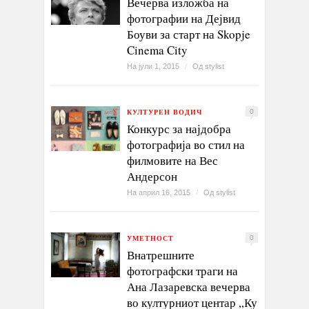
Вечерва изложба на
фотографии на Дејвид
Боуви за старт на Skopje
Cinema City
На јули 1, 2015
/
Од
stylist
КУЛТУРЕН ВОДИЧ
0
Конкурс за најдобра
фотографија во стил на
филмовите на Вес
Андерсон
На април 16, 2015
/
Од
stylist
УМЕТНОСТ
0
Внатрешните
фотографски траги на
Ана Лазаревска вечерва
во културниот центар „Ку