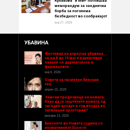
Кулакова“ и МВР потпишаа
меморандум за заедничка
борба за поголема
безбедност во сообраќајот
мај 27, 2026
УБАВИНА
Фестивал на корејска убавина
за од 8 до 10 мај и едукативни
панели со дерматолози и
фармацевти
мај 6, 2026
Совети за пролетен блескав
тен
април 15, 2025
Зимски предизвици на кожата:
Како да ја заштитите кожата од
загаден воздух и сув воздух во
затворени простории?
јануари 13, 2025
Блеснете во Новата година со
иновативниот Eucerin