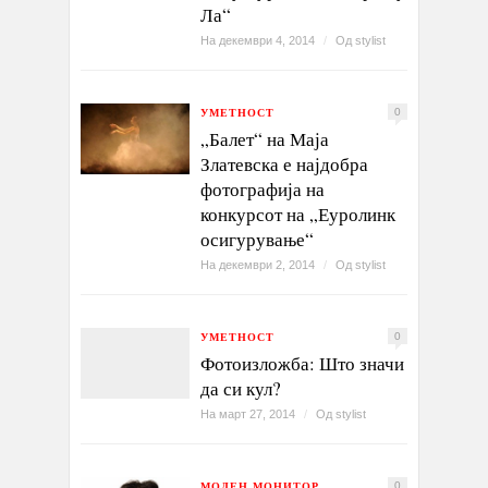
Ла“
На декември 4, 2014
/
Од
stylist
УМЕТНОСТ
0
„Балет“ на Маја
Златевска е најдобра
фотографија на
конкурсот на „Еуролинк
осигурување“
На декември 2, 2014
/
Од
stylist
УМЕТНОСТ
0
Фотоизложба: Што значи
да си кул?
На март 27, 2014
/
Од
stylist
МОДЕН МОНИТОР
0