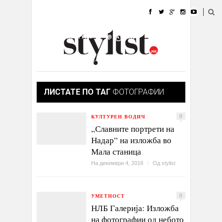
ДОМА
МОДА
СТИЛ
УБАВИНА
ЖИВОТ
КУЛТУРА
@РАБОТА
ГАЛЕРИЈА
ИЗЛОГ
КОНТАКТ
ЛИСТАТЕ ПО ТАГ
ФОТОГРАФИИ
КУЛТУРЕН ВОДИЧ
0
„Славните портрети на
Надар“ на изложба во
Мала станица
На декември 4, 2018
/
Од
stylist
УМЕТНОСТ
0
НЛБ Галерија: Изложба
на фотографии од небото