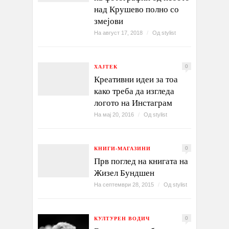
над Крушево полно со
змејови
На август 17, 2018
/
Од
stylist
ХАЈТЕК
0
Креативни идеи за тоа
како треба да изгледа
логото на Инстаграм
На мај 20, 2016
/
Од
stylist
КНИГИ-МАГАЗИНИ
0
Прв поглед на книгата на
Жизел Бундшен
На септември 28, 2015
/
Од
stylist
КУЛТУРЕН ВОДИЧ
0