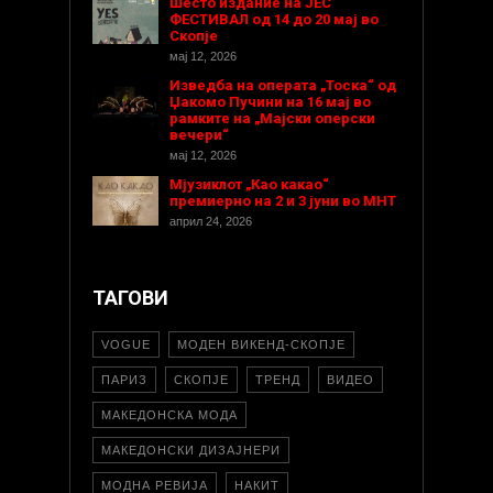
Шесто издание на ЈЕС
ФЕСТИВАЛ од 14 до 20 мај во
Скопје
мај 12, 2026
Изведба на операта „Тоска“ од
Џакомо Пучини на 16 мај во
рамките на „Мајски оперски
вечери“
мај 12, 2026
Мјузиклот „Као какао“
премиерно на 2 и 3 јуни во МНТ
април 24, 2026
ТАГОВИ
VOGUE
МОДЕН ВИКЕНД-СКОПЈЕ
ПАРИЗ
СКОПЈЕ
ТРЕНД
ВИДЕО
МАКЕДОНСКА МОДА
МАКЕДОНСКИ ДИЗАЈНЕРИ
МОДНА РЕВИЈА
НАКИТ