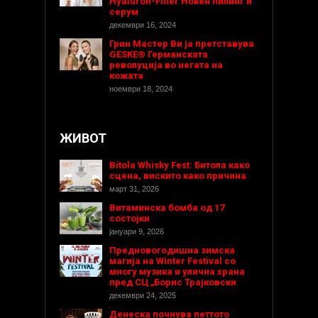
Hyaluron-Filler Ноќен пилинг и
серум
декември 16, 2024
Грин Мастер Ви ја претставува
GESKE® Германската
револуција во негата на
кожата
ноември 18, 2024
ЖИВОТ
Bitola Whisky Fest: Битола како
сцена, вискито како причина
март 31, 2026
Витаминска бомба од 17
состојки
јануари 9, 2026
Предновогодишнa зимска
магија на Winter Festival со
многу музика и улична храна
пред СЦ „Борис Трајковски
декември 24, 2025
Денеска почнува петтото