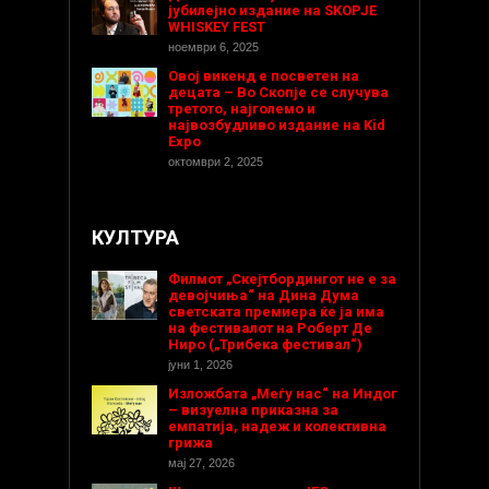
јубилејно издание на SKOPJE
WHISKEY FEST
ноември 6, 2025
Овој викенд е посветен на
децата – Во Скопје се случува
третото, најголемо и
највозбудливо издание на Kid
Expo
октомври 2, 2025
КУЛТУРА
Филмот „Скејтбордингот не е за
девојчиња“ на Дина Дума
светската премиера ќе ја има
на фестивалот на Роберт Де
Ниро („Трибека фестивал“)
јуни 1, 2026
Изложбата „Меѓу нас“ на Индог
– визуелна приказна за
емпатија, надеж и колективна
грижа
мај 27, 2026