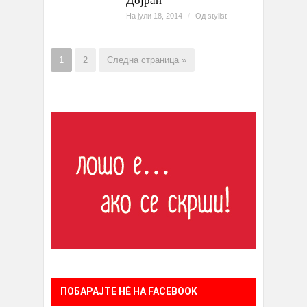
На јули 18, 2014
/
Од
stylist
1
2
Следна страница »
ПОБАРАЈТЕ НÈ НА FACEBOOK