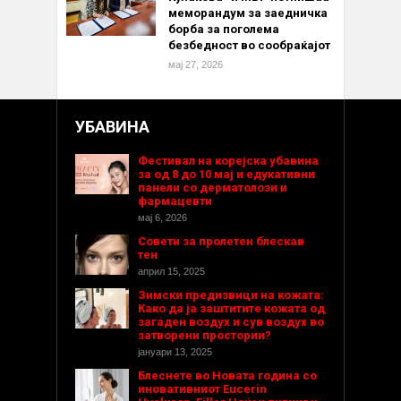
меморандум за заедничка
борба за поголема
безбедност во сообраќајот
мај 27, 2026
УБАВИНА
Фестивал на корејска убавина
за од 8 до 10 мај и едукативни
панели со дерматолози и
фармацевти
мај 6, 2026
Совети за пролетен блескав
тен
април 15, 2025
Зимски предизвици на кожата:
Како да ја заштитите кожата од
загаден воздух и сув воздух во
затворени простории?
јануари 13, 2025
Блеснете во Новата година со
иновативниот Eucerin