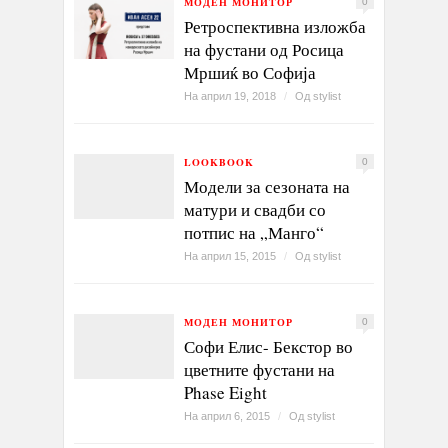
МОДЕН МОНИТОР
0
Ретроспективна изложба
на фустани од Росица
Мршиќ во Софија
На април 19, 2018
/
Од
stylist
LOOKBOOK
0
Модели за сезоната на
матури и свадби со
потпис на „Манго“
На април 15, 2015
/
Од
stylist
МОДЕН МОНИТОР
0
Софи Елис- Бекстор во
цветните фустани на
Phase Eight
На април 6, 2015
/
Од
stylist