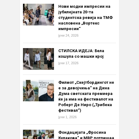
Нови модни импресии на
јубилејната 20-та
студентска ревија на ТМФ
насловена „Вортекс
импресии“
јуни 24, 2026
СТИЛСКА ИДЕЈА: Бела
кошула со машки крој
јуни 17, 2026
Филмот „Скејтбордингот не
е за девојчиња“ на Дина
Дума светската премиера
ќе ја има на фестивалот на
Роберт Де Ниро („Трибека
фестивал“)
јуни 1, 2026
Фондацијата „Фросина
Кулакова“ и МВР потпишаа