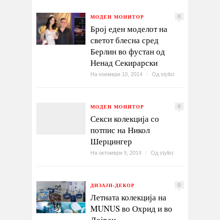
МОДЕН МОНИТОР
0
Број еден моделот на
светот блесна сред
Берлин во фустан од
Ненад Секирарски
На ноември 10, 2014
/
Од
stylist
МОДЕН МОНИТОР
0
Секси колекција со
потпис на Никол
Шерцингер
На октомври 9, 2014
/
Од
stylist
ДИЗАЈН-ДЕКОР
0
Летната колекција на
MUNUS во Охрид и во
Дојран