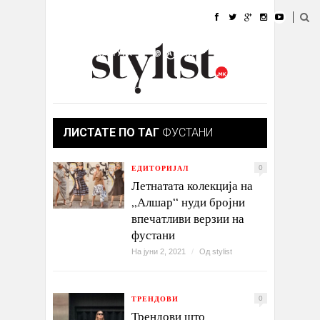
ДОМА
МОДА
СТИЛ
УБАВИНА
ЖИВОТ
КУЛТУРА
@РАБОТА
ГАЛЕРИЈА
ИЗЛОГ
КОНТАКТ
ЛИСТАТЕ ПО ТАГ
ФУСТАНИ
ЕДИТОРИЈАЛ
0
Летнатата колекција на
„Алшар“ нуди бројни
впечатливи верзии на
фустани
На јуни 2, 2021
/
Од
stylist
ТРЕНДОВИ
0
Трендови што