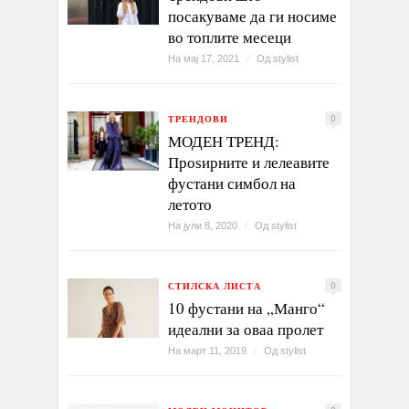
посакуваме да ги носиме
во топлите месеци
На мај 17, 2021
/
Од
stylist
ТРЕНДОВИ
0
МОДЕН ТРЕНД:
Проѕирните и лелеавите
фустани симбол на
летото
На јули 8, 2020
/
Од
stylist
СТИЛСКА ЛИСТА
0
10 фустани на „Манго“
идеални за оваа пролет
На март 11, 2019
/
Од
stylist