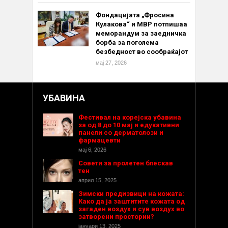
Фондацијата „Фросина
Кулакова“ и МВР потпишаа
меморандум за заедничка
борба за поголема
безбедност во сообраќајот
мај 27, 2026
УБАВИНА
Фестивал на корејска убавина
за од 8 до 10 мај и едукативни
панели со дерматолози и
фармацевти
мај 6, 2026
Совети за пролетен блескав
тен
април 15, 2025
Зимски предизвици на кожата:
Како да ја заштитите кожата од
загаден воздух и сув воздух во
затворени простории?
јануари 13, 2025