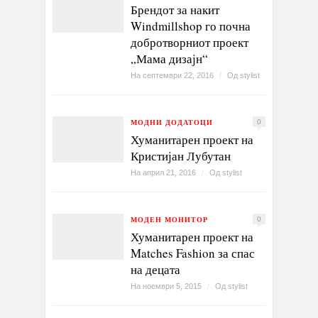
Брендот за накит
Windmillshop го почна
добротворниот проект
„Мама дизајн“
На септември 22, 2016
/
Од
stylist
МОДНИ ДОДАТОЦИ
0
Хуманитарен проект на
Кристијан Лубутан
На април 21, 2016
/
Од
stylist
МОДЕН МОНИТОР
0
Хуманитарен проект на
Matches Fashion за спас
на децата
На ноември 5, 2015
/
Од
stylist