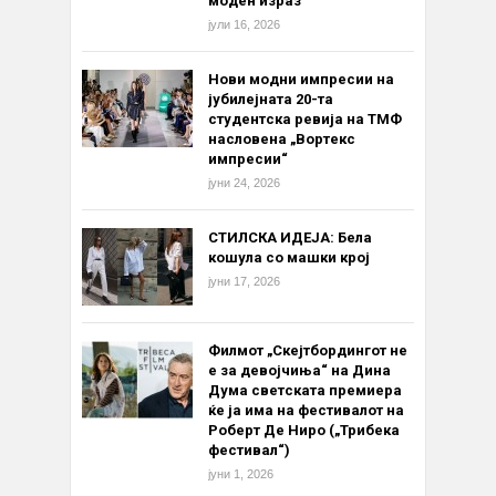
моден израз
јули 16, 2026
Нови модни импресии на
јубилејната 20-та
студентска ревија на ТМФ
насловена „Вортекс
импресии“
јуни 24, 2026
СТИЛСКА ИДЕЈА: Бела
кошула со машки крој
јуни 17, 2026
Филмот „Скејтбордингот не
е за девојчиња“ на Дина
Дума светската премиера
ќе ја има на фестивалот на
Роберт Де Ниро („Трибека
фестивал“)
јуни 1, 2026