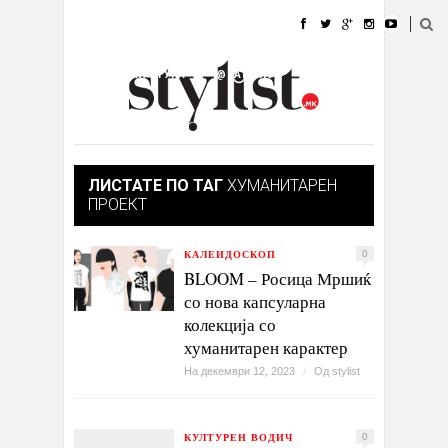
ДОМА
МОДА
СТИЛ
УБАВИНА
ЖИВОТ
КУЛТУРА
@РАБОТА
ГАЛЕРИЈА
ИЗЛОГ
КОНТАКТ
ЛИСТАТЕ ПО ТАГ
ХУМАНИТАРЕН
ПРОЕКТ
КАЛЕИДОСКОП
0
BLOOM – Росица Мршиќ
со нова капсуларна
колекција со
хуманитарен карактер
На декември 12, 2023
/
Од
stylist
КУЛТУРЕН ВОДИЧ
0