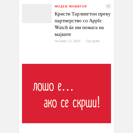
МОДЕН МОНИТОР
0
Кристи Тарлингтон преку
партнерство со Apple
Watch ќе им помага на
мајките
На март 12, 2015
/
Од
stylist