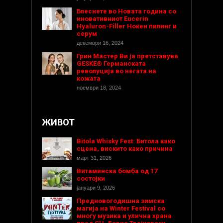
Блеснете во Новата година со
иновативниот Eucerin
Hyaluron-Filler Ноќен пилинг и
серум
декември 16, 2024
Грин Мастер Ви ја претставува
GESKE® Германската
револуција во негата на
кожата
ноември 18, 2024
ЖИВОТ
Bitola Whisky Fest: Битола како
сцена, вискито како причина
март 31, 2026
Витаминска бомба од 17
состојки
јануари 9, 2026
Предновогодишнa зимска
магија на Winter Festival со
многу музика и улична храна