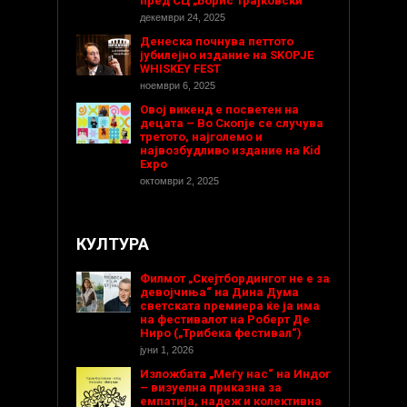
пред СЦ „Борис Трајковски
декември 24, 2025
Денеска почнува петтото
јубилејно издание на SKOPJE
WHISKEY FEST
ноември 6, 2025
Овој викенд е посветен на
децата – Во Скопје се случува
третото, најголемо и
највозбудливо издание на Kid
Expo
октомври 2, 2025
КУЛТУРА
Филмот „Скејтбордингот не е за
девојчиња“ на Дина Дума
светската премиера ќе ја има
на фестивалот на Роберт Де
Ниро („Трибека фестивал“)
јуни 1, 2026
Изложбата „Меѓу нас“ на Индог
– визуелна приказна за
емпатија, надеж и колективна