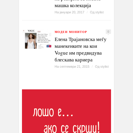
машка колекција
На јануари 20, 2017
/
Од
stylist
МОДЕН МОНИТОР
0
Елена Трајановска меѓу
манекенките на кои
Vogue им предвидува
блескава кариера
На септември 21, 2015
/
Од
stylist