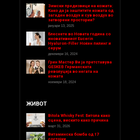
Зимски предизвици на кожата:
Како да ја заштитите кожата од
загаден воздух и сув воздух во
затворени простории?
јануари 13, 2025
Блеснете во Новата година со
иновативниот Eucerin
Hyaluron-Filler Ноќен пилинг и
серум
декември 16, 2024
Грин Мастер Ви ја претставува
GESKE® Германската
револуција во негата на
кожата
ноември 18, 2024
ЖИВОТ
Bitola Whisky Fest: Битола како
сцена, вискито како причина
март 31, 2026
Витаминска бомба од 17
состојки