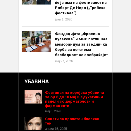
ќе ја има на фестивалот на
Роберт Де Ниро („Трибека
фестивал“)
јуни 1, 2026
Фондацијата „Фросина
Кулакова“ и МВР потпишаа
меморандум за заедничка
борба за поголема
безбедност во сообраќајот
мај 27, 2026
УБАВИНА
Фестивал на корејска убавина
за од 8 до 10 мај и едукативни
панели со дерматолози и
фармацевти
мај 6, 2026
Совети за пролетен блескав
тен
април 15, 2025