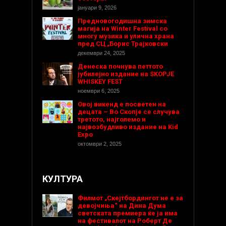
јануари 9, 2026
Предновогодишнa зимска
магија на Winter Festival со
многу музика и улична храна
пред СЦ „Борис Трајковски
декември 24, 2025
Денеска почнува петтото
јубилејно издание на SKOPJE
WHISKEY FEST
ноември 6, 2025
Овој викенд е посветен на
децата – Во Скопје се случува
третото, најголемо и
највозбудливо издание на Kid
Expo
октомври 2, 2025
КУЛТУРА
Филмот „Скејтбордингот не е за
девојчиња“ на Дина Дума
светската премиера ќе ја има
на фестивалот на Роберт Де