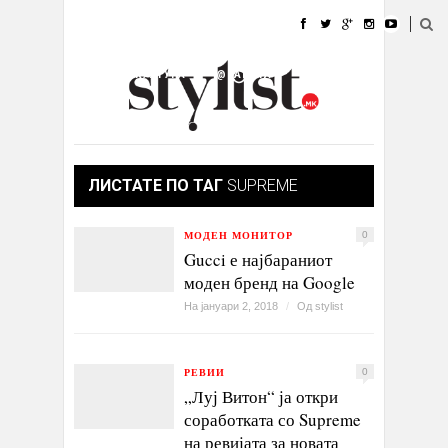
ДОМА
МОДА
СТИЛ
УБАВИНА
ЖИВОТ
КУЛТУРА
@РАБОТА
ГАЛЕРИЈА
ИЗЛОГ
КОНТАКТ
ЛИСТАТЕ ПО ТАГ
SUPREME
МОДЕН МОНИТОР
0
Gucci е најбараниот
моден бренд на Google
На јануари 2, 2018
/
Од
stylist
РЕВИИ
0
„Луј Витон“ ја откри
соработката со Supreme
на ревијата за новата