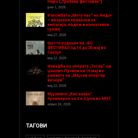
Ниро („Трибека фестивал“)
јуни 1, 2026
Изложбата „Меѓу нас“ на Индог
– визуелна приказна за
емпатија, надеж и колективна
грижа
мај 27, 2026
Шесто издание на ЈЕС
ФЕСТИВАЛ од 14 до 20 мај во
Скопје
мај 12, 2026
Изведба на операта „Тоска“ од
Џакомо Пучини на 16 мај во
рамките на „Мајски оперски
вечери“
мај 12, 2026
Мјузиклот „Као какао“
премиерно на 2 и 3 јуни во МНТ
април 24, 2026
ТАГОВИ