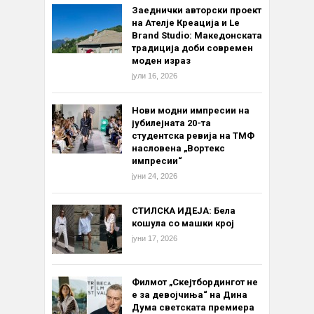
Заеднички авторски проект
на Ателје Креација и Le
Brand Studio: Македонската
традиција доби современ
моден израз
јули 16, 2026
Нови модни импресии на
јубилејната 20-та
студентска ревија на ТМФ
насловена „Вортекс
импресии“
јуни 24, 2026
СТИЛСКА ИДЕЈА: Бела
кошула со машки крој
јуни 17, 2026
Филмот „Скејтбордингот не
е за девојчиња“ на Дина
Дума светската премиера