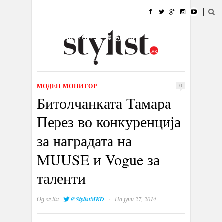
ДОМА
МОДА
СТИЛ
УБАВИНА
ЖИВОТ
КУЛТУРА
@РАБОТА
ГАЛЕРИЈА
ИЗЛОГ
КОНТАКТ
МОДЕН МОНИТОР
0
Битолчанката Тамара
Перез во конкуренција
за наградата на
MUUSE и Vogue за
таленти
·
Од
stylist
@StylistMKD
На јуни 27, 2014