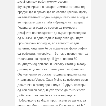
дизајнери кои веќе неколку сезони
функционираат на пазарот и имаат потреба од
продукција и промоција на своите креации преку
највлијателниот моден медиум како што е Vogue
во чија категорија спаѓа и брендот на Тамара.
Главната награда се состои од можноста
дизајните на победникот да бидат произведени
од MUUSE и една година моделите да бидат
промовирани во Vogue, во секторот млади
таленти, каде што ќе се појавуваат фотографии
од работата, интервјуа… Во тек е првиот круг од
гласањето, кој трае до 11 јули, по што 50
кандидати од пријавени неколку стотици млади
дизанери од цел свет, влегуваат во финалето.
Од нов ирито во состав: модната уредничка на
италијански Vogue, Сара Мејно ќе изберете еден
добитник на гранд при и плус 10 други кретори
од кои онлјан заедницата треба да го изберете
добитникот на people’s choice наградата.
Победниците ќе бидат прогласени во август, за
време на Модата недела во Копенхаген. (А.Н.)