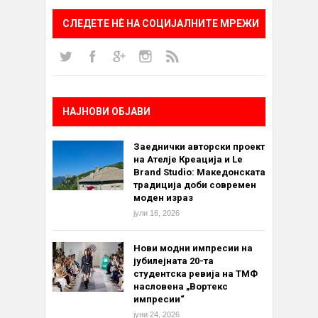
СЛЕДЕТЕ НÈ НА СОЦИЈАЛНИТЕ МРЕЖИ
НАЈНОВИ ОБЈАВИ
Заеднички авторски проект
на Ателје Креација и Le
Brand Studio: Македонската
традиција доби современ
моден израз
јули 16, 2026
Нови модни импресии на
јубилејната 20-та
студентска ревија на ТМФ
насловена „Вортекс
импресии“
јуни 24, 2026