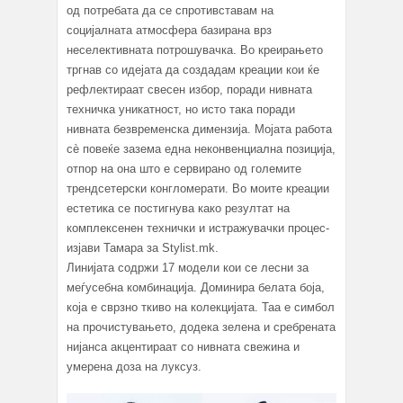
од потребата да се спротивставам на
социjалната атмосфера базирана врз
неселективната потрошувачка. Во креирањето
тргнав со идејата да создадам креации кои ќе
рефлектираат свесен избор, поради нивната
техничка уникатност, но исто така поради
нивната безвременска димензија. Мојата работа
сè повеќе зазема една неконвенциална позиција,
отпор на она што е сервирано од големите
трендсетерски конгломерати. Во моите креации
естетика се постигнува како резултат на
комплексенен технички и истражувачки процес-
изјави Тамара за Stylist.mk.
Линијата содржи 17 модели кои се лесни за
меѓусебна комбинација. Доминира белата боја,
која е сврзно ткиво на колекцијата. Таа е симбол
на прочистувањето, додека зелена и сребрената
нијанса акцентираат со нивната свежина и
умерена доза на луксуз.