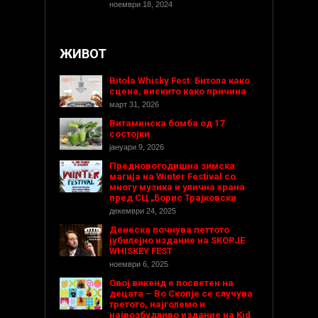
ноември 18, 2024
ЖИВОТ
Bitola Whisky Fest: Битола како
сцена, вискито како причина
март 31, 2026
Витаминска бомба од 17
состојки
јануари 9, 2026
Предновогодишнa зимска
магија на Winter Festival со
многу музика и улична храна
пред СЦ „Борис Трајковски
декември 24, 2025
Денеска почнува петтото
јубилејно издание на SKOPJE
WHISKEY FEST
ноември 6, 2025
Овој викенд е посветен на
децата – Во Скопје се случува
третото, најголемо и
највозбудливо издание на Kid