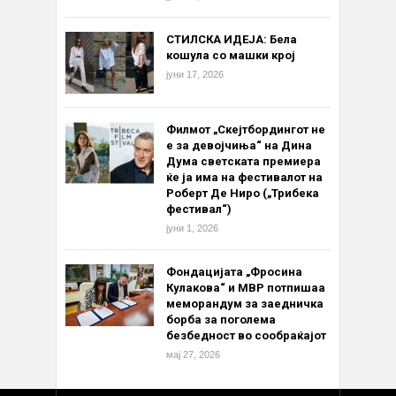
СТИЛСКА ИДЕЈА: Бела
кошула со машки крој
јуни 17, 2026
Филмот „Скејтбордингот не
е за девојчиња“ на Дина
Дума светската премиера
ќе ја има на фестивалот на
Роберт Де Ниро („Трибека
фестивал“)
јуни 1, 2026
Фондацијата „Фросина
Кулакова“ и МВР потпишаа
меморандум за заедничка
борба за поголема
безбедност во сообраќајот
мај 27, 2026