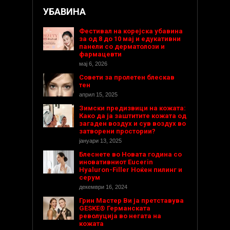
УБАВИНА
Фестивал на корејска убавина
за од 8 до 10 мај и едукативни
панели со дерматолози и
фармацевти
мај 6, 2026
Совети за пролетен блескав
тен
април 15, 2025
Зимски предизвици на кожата:
Како да ја заштитите кожата од
загаден воздух и сув воздух во
затворени простории?
јануари 13, 2025
Блеснете во Новата година со
иновативниот Eucerin
Hyaluron-Filler Ноќен пилинг и
серум
декември 16, 2024
Грин Мастер Ви ја претставува
GESKE® Германската
револуција во негата на
кожата