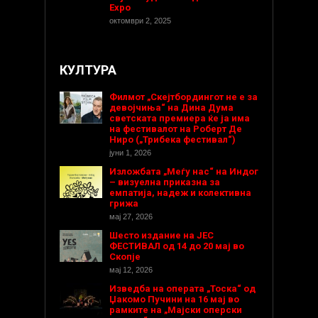
Expo
октомври 2, 2025
КУЛТУРА
Филмот „Скејтбордингот не е за
девојчиња“ на Дина Дума
светската премиера ќе ја има
на фестивалот на Роберт Де
Ниро („Трибека фестивал“)
јуни 1, 2026
Изложбата „Меѓу нас“ на Индог
– визуелна приказна за
емпатија, надеж и колективна
грижа
мај 27, 2026
Шесто издание на ЈЕС
ФЕСТИВАЛ од 14 до 20 мај во
Скопје
мај 12, 2026
Изведба на операта „Тоска“ од
Џакомо Пучини на 16 мај во
рамките на „Мајски оперски