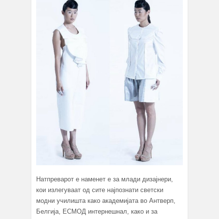
Натпреварот е наменет е за млади дизајнери,
кои излегуваат од сите најпознати светски
модни училишта како академијата во Антверп,
Белгија, ЕСМОД интернешнал, како и за