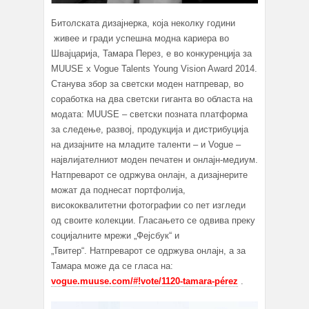
Битолската дизајнерка, која неколку години
живее и гради успешна модна кариера во
Швајцарија, Тамара Перез, е во конкуренција за
MUUSE x Vogue Talents Young Vision Award 2014.
Станува збор за светски моден натпревар, во
соработка на два светски гиганта во областа на
модата: MUUSE – светски позната платформа
за следење, развој, продукција и дистрибуција
на дизајните на младите таленти – и Vogue –
највлијателниот моден печатен и онлајн-медиум.
Натпреварот се одржува онлајн, а дизајнерите
можат да поднесат портфолија,
висококвалитетни фотографии со пет изгледи
од своите колекции. Гласањето се одвива преку
социјалните мрежи „Фејсбук“ и
„Твитер“. Натпреварот се одржува онлајн, а за
Тамара може да се гласа на:
vogue.muuse.com/#!vote/1120-tamara-pérez
.