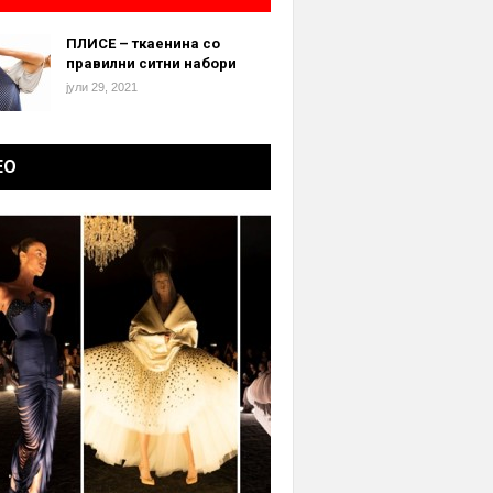
ПЛИСЕ – ткаенина со
правилни ситни набори
јули 29, 2021
ЕО