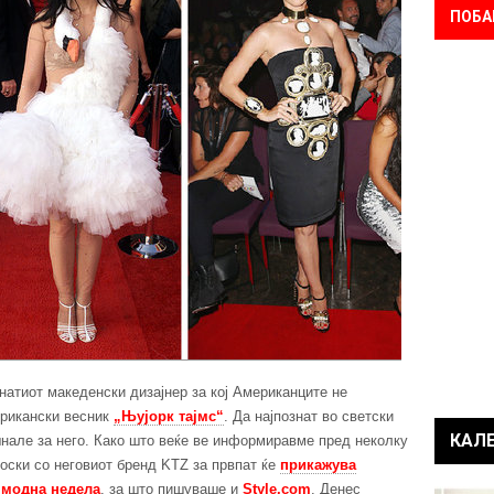
ПОБА
натиот македенски дизајнер за кој Американците не
ерикански весник
„Њујорк тајмс“
. Да најпознат во светски
КАЛ
шнале за него. Како што веќе ве информиравме пред неколку
јоски со неговиот бренд KTZ за првпат ќе
прикажува
 модна недела
, за што пишуваше и
Style.com
. Денес