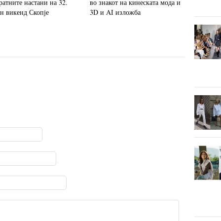
ратните настани на 32.
во знакот на кинеската мода и
н викенд Скопје
3D и AI изложба