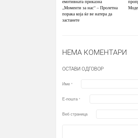
емотивната приказна
проп
„Моменти за нас“ – Пролетна
Моде
порака која ќе ве натера да
застанете
НЕМА КОМЕНТАРИ
ОСТАВИ ОДГОВОР
Име
*
Е-пошта
*
Веб страница