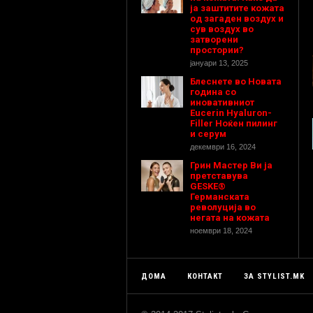
ја заштитите кожата
од загаден воздух и
сув воздух во
затворени
простории?
јануари 13, 2025
Блеснете во Новата
година со
иновативниот
Eucerin Hyaluron-
Filler Ноќен пилинг
и серум
декември 16, 2024
Грин Мастер Ви ја
претставува
GESKE®
Германската
револуција во
негата на кожата
ноември 18, 2024
ДОМА
КОНТАКТ
ЗА STYLIST.MK