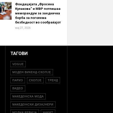
Фондацијата „Фросина
Кулакова“ и МВР потпишаа
меморандум за заедничка
борба за поголема
безбедност во сообраќајот
мај 27, 2026
ТАГОВИ
VOGUE
МОДЕН ВИКЕНД-СКОПЈЕ
ПАРИЗ
СКОПЈЕ
ТРЕНД
ВИДЕО
МАКЕДОНСКА МОДА
МАКЕДОНСКИ ДИЗАЈНЕРИ
МОДНА РЕВИЈА
НАКИТ