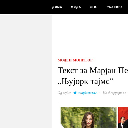
ДОМА
МОДА
СТИЛ
УБАВИНА
МОДЕН МОНИТОР
Текст за Марjан Пе
„Њујорк тајмс“
·
Од
stylist
@StylistMKD
На февруари 12,