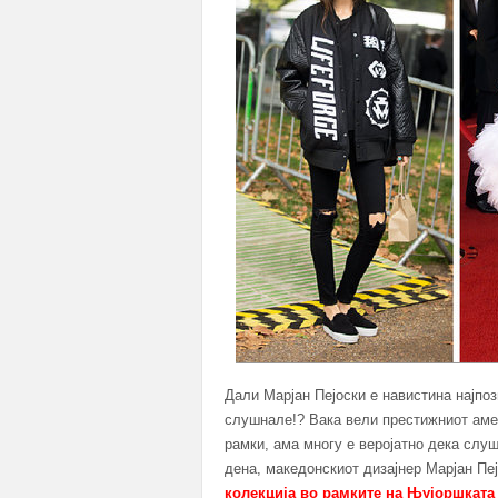
Дали Марјан Пејоски е навистина најпоз
слушнале!? Вака вели престижниот ам
рамки, ама многу е веројатно дека слу
дена, македонскиот дизајнер Марјан Пе
колекција во рамките на Њујоршката