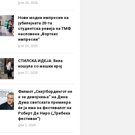
јули 16, 2026
Нови модни импресии на
јубилејната 20-та
студентска ревија на ТМФ
насловена „Вортекс
импресии“
јуни 24, 2026
СТИЛСКА ИДЕЈА: Бела
кошула со машки крој
јуни 17, 2026
Филмот „Скејтбордингот не
е за девојчиња“ на Дина
Дума светската премиера
ќе ја има на фестивалот на
Роберт Де Ниро („Трибека
фестивал“)
јуни 1, 2026