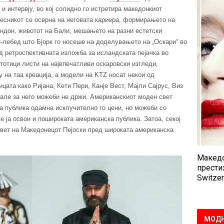
 и интервју, во кој солидно го истретира македонкиот
 Весникот се осврна на неговата кариера, формирањето на
ндон, животот на Бали, мешањето на разни естетски
н-лебед што Бјорк го носеше на доделувањето на „Оскари“ во
од ретроспективната изложба за исландската пејачка во
тотици листи на највпечатливи оскаровски изгледи,
 на таа креација, а модели на KTZ носат некои од
цата како Ријана, Кети Пери, Канје Вест, Мајли Сајрус, Виз
ле за него можеби не држи. Американскиот моден свет
та публика одамна исклучително го цени, но можеби со
е ја освои и пошироката американска публика. Затоа, секој
свет на Македонецот Пејоски пред широката американска
Македо
прести
Switzer
МОДН