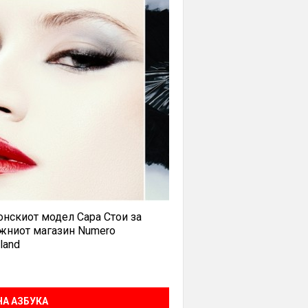
нскиот модел Сара Стои за
жниот магазин Numero
land
А АЗБУКА