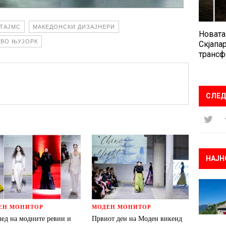
 ТАЈМС
МАКЕДОНСКИ ДИЗАЈНЕРИ
Новата
 ВО ЊУЈОРК
Скјапар
трансф
СЛЕД
НАЈН
ЕН МОНИТОР
МОДЕН МОНИТОР
лед на модните ревии и
Првиот ден на Моден викенд