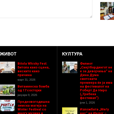
ЖИВОТ
КУЛТУРА
Bitola Whisky Fest:
Филмот
Битола како сцена,
„Скејтбордингот не
вискито како
е за девојчиња“ на
причина
Дина Дума
светската
март 31, 2026
премиера ќе ја има
Витаминска бомба
на фестивалот на
од 17 состојки
Роберт Де Ниро
(„Трибека
јануари 9, 2026
фестивал“)
Предновогодишнa
јуни 1, 2026
зимска магија на
Winter Festival со
Изложбата „Меѓу
многу музика и
нас“ на Индог –