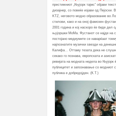
престижниот „Њујорк тајмс“ објави текст
дизајнер, со повеќе изјави од Пејоски.
KTZ, неговото модно образование во Ло
стилови, како и на оној фамозен фуста
2001 година и кој наскоро ќе биде дел 
њујоршки МоМа. Фустанот се најде на с
постојано медиумите се наварќаат токму
најпознатите музички ѕвезди на денешни
Калифа… Оттаму тезата дека не слушна
секако го познава, европската и азиска
ревијата на модната недела во Њујорк ќ
публицитет и запознавање со модниот 
публика е добредојден. (К.Т.)