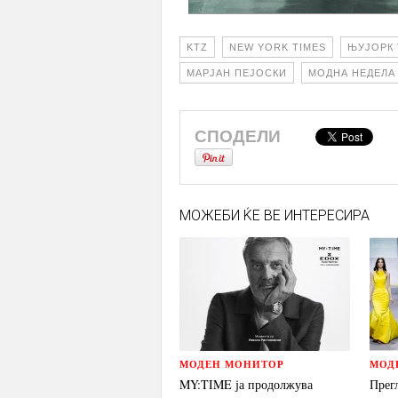
KTZ
NEW YORK TIMES
ЊУЈОРК
МАРЈАН ПЕЈОСКИ
МОДНА НЕДЕЛА
СПОДЕЛИ
МОЖЕБИ ЌЕ ВЕ ИНТЕРЕСИРА
МОДЕН МОНИТОР
МОД
MY:TIME ја продолжува
Прег