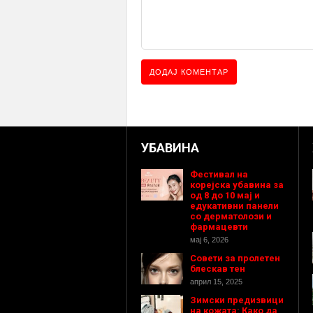
УБАВИНА
Фестивал на
корејска убавина за
од 8 до 10 мај и
едукативни панели
со дерматолози и
фармацевти
мај 6, 2026
Совети за пролетен
блескав тен
април 15, 2025
Зимски предизвици
на кожата: Како да