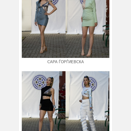
САРА ЃОРЃИЕВСКА