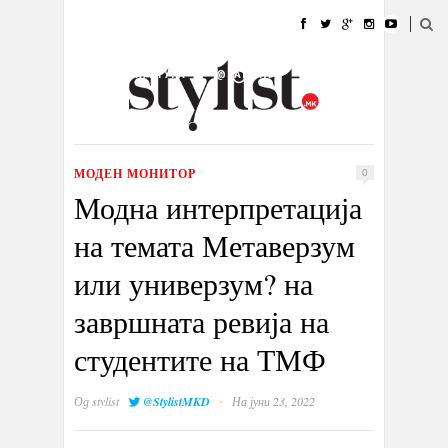
ДОМА
МОДА
СТИЛ
УБАВИНА
ЖИВОТ
КУЛТУРА
@РАБОТА
ГАЛЕРИЈА
ИЗЛОГ
КОНТАКТ
МОДЕН МОНИТОР
0
Модна интерпретација
на темата Метаверзум
или универзум? на
завршната ревија на
студентите на ТМФ
·
Од
stylist
@StylistMKD
На јуни 23, 2022