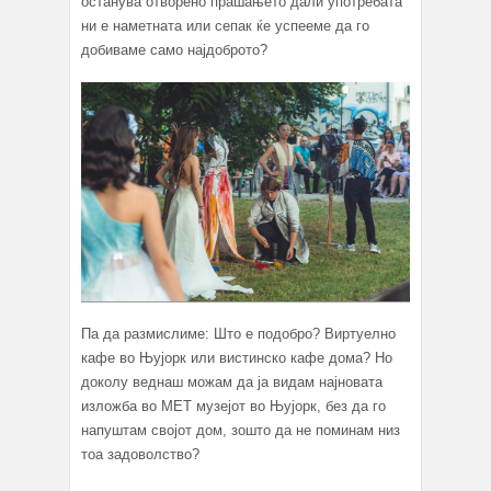
останува отворено прашањето дали употребата
ни е наметната или сепак ќе успееме да го
добиваме само најдоброто?
Па да размислиме: Што е подобро? Виртуелно
кафе во Њујорк или вистинско кафе дома? Но
доколу веднаш можам да ја видам најновата
изложба во МЕТ музејот во Њујорк, без да го
напуштам својот дом, зошто да не поминам низ
тоа задоволство?