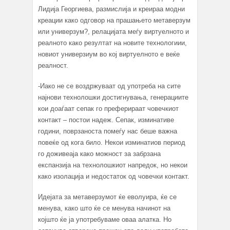
Лидија Георгиева, размислија и креираа модни
креации како одговор на прашањето метаверзум
или универзум?, релацијата меѓу виртуелното и
реалното како резултат на новите технологиии,
новиот универзиум во кој виртуелното е веќе
реалност.
-Иако не се воздржуваат од употреба на сите
најнови технолошки достигнувања, генерациите
кои доаѓаат сепак го преферираат човечкиот
контакт – постои надеж. Сепак, изминативе
години, поврзаноста помеѓу нас беше важна
повеќе од кога било. Некои изминатиов период
го доживеаја како можност за забрзана
експанзија на технолошкиот напредок, но некои
како изолација и недостаток од човечки контакт.
Идејата за метаверзумот ќе еволуира, ќе се
менува, како што ќе се менува начинот на
којшто ќе ја употребуваме оваа алатка. Но