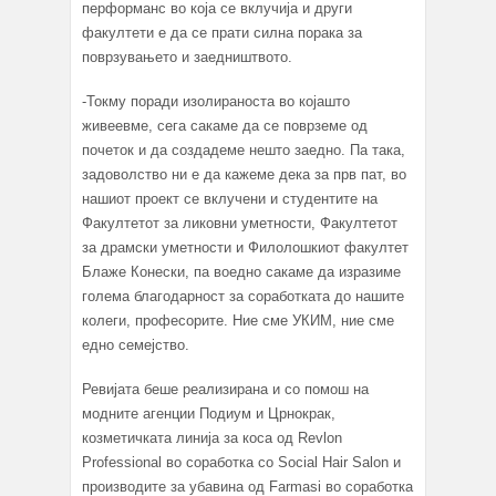
перформанс во која се вклучија и други
факултети е да се прати силна порака за
поврзувањето и заедништвото.
-Токму поради изолираноста во којашто
живеевме, сега сакаме да се поврземе од
почеток и да создадеме нешто заедно. Па така,
задоволство ни е да кажеме дека за прв пат, во
нашиот проект се вклучени и студентите на
Факултетот за ликовни уметности, Факултетот
за драмски уметности и Филолошкиот факултет
Блаже Конески, па воедно сакаме да изразиме
голема благодарност за соработката до нашите
колеги, професорите. Ние сме УКИМ, ние сме
едно семејство.
Ревијата беше реализирана и со помош на
модните агенции Подиум и Црнокрак,
козметичката линија за коса од Revlon
Professional во соработка со Social Hair Salon и
производите за убавина од Farmasi во соработка