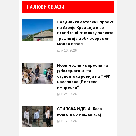
НАЈНОВИ ОБЈАВИ
Заеднички авторски проект
на Ателје Креација и Le
Brand Studio: Македонската
традиција доби современ
моден израз
јули 16, 2026
Нови модни импресии на
јубилејната 20-та
студентска ревија на ТМФ
насловена „Вортекс
импресии“
јуни 24, 2026
СТИЛСКА ИДЕЈА: Бела
кошула со машки крој
јуни 17, 2026