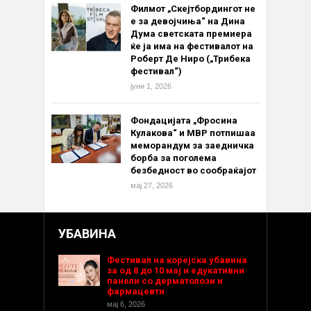
Филмот „Скејтбордингот не
е за девојчиња“ на Дина
Дума светската премиера
ќе ја има на фестивалот на
Роберт Де Ниро („Трибека
фестивал“)
јуни 1, 2026
Фондацијата „Фросина
Кулакова“ и МВР потпишаа
меморандум за заедничка
борба за поголема
безбедност во сообраќајот
мај 27, 2026
УБАВИНА
Фестивал на корејска убавина
за од 8 до 10 мај и едукативни
панели со дерматолози и
фармацевти
мај 6, 2026