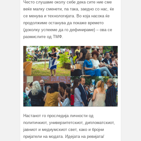
Често слушаме околу себе дека сите ние сме
веќе малку сменети, па така, заедно со нас, ќе
се менува и технологијата. Во која насока ќе
продолжиме останува да покаже времето
(доколку успееме да го дефинираме) – ова се
размислите од ТМФ.
Настанот го проследија личности од
политичкиот, универзитетскиот, дипломатскиот,
јавниот и медиумскиот свет, како и бројни
пријатели на модата. Идејата на ревијата/