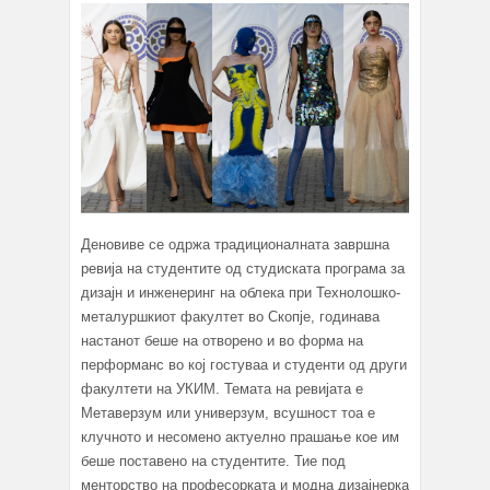
Деновиве се одржа традиционалната завршна
ревија на студентите од студиската програма за
дизајн и инженеринг на облека при Технолошко-
металуршкиот факултет во Скопје, годинава
настанот беше на отворено и во форма на
перформанс во кој гостуваа и студенти од други
факултети на УКИМ. Темата на ревијата е
Метаверзум или универзум, всушност тоа е
клучното и несомено актуелно прашање кое им
беше поставено на студентите. Тие под
менторство на професорката и модна дизајнерка