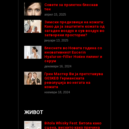
Совети за пролетен блескав
тен
април 15, 2025
Зимски предизвици на кожата:
Како да ја заштитите кожата од
загаден воздух и сув воздух во
затворени простории?
јануари 13, 2025
Блеснете во Новата година со
иновативниот Eucerin
Hyaluron-Filler Ноќен пилинг и
серум
декември 16, 2024
Грин Мастер Ви ја претставува
GESKE® Германската
револуција во негата на
кожата
ноември 18, 2024
ЖИВОТ
Bitola Whisky Fest: Битола како
сцена, вискито како причина