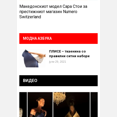
Македонскиот модел Сара Стои за
престижниот магазин Numero
Switzerland
МОДНА АЗБУКА
ПЛИСЕ – ткаенина со
правилни ситни набори
јули 29, 2021
ВИДЕО