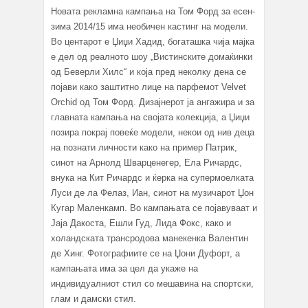
Новата рекламна кампања на Том Форд за есен-
зима 2014/15 има необичен кастинг на модели.
Во центарот е Џиџи Хадид, богаташка чија мајка
е дел од реалното шоу „Вистинските домаќинки
од Беверли Хилс“ и која пред неколку дена се
појави како заштитно лице на парфемот Velvet
Orchid од Том Форд. Дизајнерот ја ангажира и за
главната кампања на својата колекција, а Џиџи
позира покрај повеќе модели, некои од нив деца
на познати личности како на пример Патрик,
синот на Арнолд Шварценегер, Ела Ричардс,
внука на Кит Ричардс и ќерка на супермоелката
Луси де ла Фелаз, Иан, синот на музичарот Џон
Кугар Маленкамп. Во кампањата се појавуваат и
Јаја Дaкоста, Ешли Гуд, Лида Фокс, како и
холандската трансродова манекенка Валентин
де Хинг. Фотографиите се на Џони Дуфорт, а
кампањата има за цел да укаже на
индивидуалниот стил со мешавина на спортски,
глам и дамски стил.