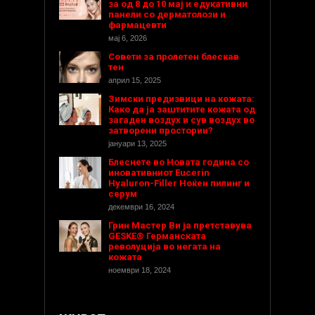
за од 8 до 10 мај и едукативни
панели со дерматолози и
фармацевти
мај 6, 2026
Совети за пролетен блескав
тен
април 15, 2025
Зимски предизвици на кожата:
Како да ја заштитите кожата од
загаден воздух и сув воздух во
затворени простории?
јануари 13, 2025
Блеснете во Новата година со
иновативниот Eucerin
Hyaluron-Filler Ноќен пилинг и
серум
декември 16, 2024
Грин Мастер Ви ја претставува
GESKE® Германската
револуција во негата на
кожата
ноември 18, 2024