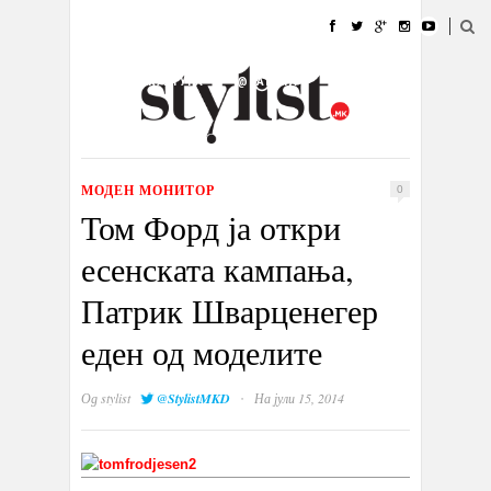
ДОМА
МОДА
СТИЛ
УБАВИНА
ЖИВОТ
КУЛТУРА
@РАБОТА
ГАЛЕРИЈА
ИЗЛОГ
КОНТАКТ
МОДЕН МОНИТОР
0
Том Форд ја откри
есенската кампања,
Патрик Шварценегер
еден од моделите
·
Од
stylist
@StylistMKD
На јули 15, 2014