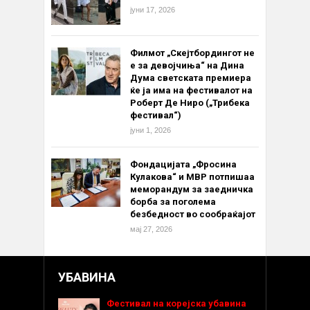
јуни 17, 2026
Филмот „Скејтбордингот не
е за девојчиња“ на Дина
Дума светската премиера
ќе ја има на фестивалот на
Роберт Де Ниро („Трибека
фестивал“)
јуни 1, 2026
Фондацијата „Фросина
Кулакова“ и МВР потпишаа
меморандум за заедничка
борба за поголема
безбедност во сообраќајот
мај 27, 2026
УБАВИНА
Фестивал на корејска убавина