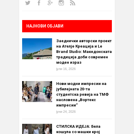
НАЈНОВИ ОБЈАВИ
Заеднички авторски проект
на Ателје Креација и Le
Brand Studio: Македонската
традиција доби современ
моден израз
јули 16, 2026
Нови модни импресии на
јубилејната 20-та
студентска ревија на ТМФ
насловена „Вортекс
импресии“
јуни 24, 2026
СТИЛСКА ИДЕЈА: Бела
кошула со машки крој