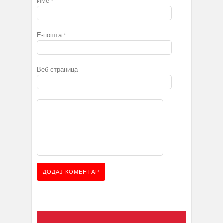
Име
*
Е-пошта
*
Веб страница