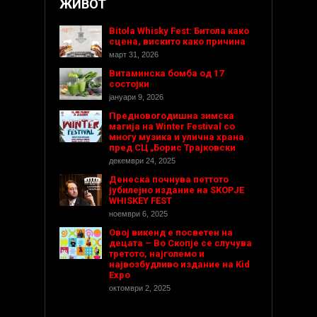
ЖИВОТ
Bitola Whisky Fest: Битола како
сцена, вискито како причина
март 31, 2026
Витаминска бомба од 17
состојки
јануари 9, 2026
Предновогодишнa зимска
магија на Winter Festival со
многу музика и улична храна
пред СЦ „Борис Трајковски
декември 24, 2025
Денеска почнува петтото
јубилејно издание на SKOPJE
WHISKEY FEST
ноември 6, 2025
Овој викенд е посветен на
децата – Во Скопје се случува
третото, најголемо и
највозбудливо издание на Kid
Expo
октомври 2, 2025