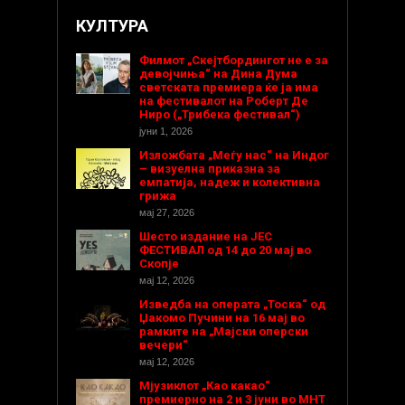
КУЛТУРА
Филмот „Скејтбордингот не е за
девојчиња“ на Дина Дума
светската премиера ќе ја има
на фестивалот на Роберт Де
Ниро („Трибека фестивал“)
јуни 1, 2026
Изложбата „Меѓу нас“ на Индог
– визуелна приказна за
емпатија, надеж и колективна
грижа
мај 27, 2026
Шесто издание на ЈЕС
ФЕСТИВАЛ од 14 до 20 мај во
Скопје
мај 12, 2026
Изведба на операта „Тоска“ од
Џакомо Пучини на 16 мај во
рамките на „Мајски оперски
вечери“
мај 12, 2026
Мјузиклот „Као какао“
премиерно на 2 и 3 јуни во МНТ