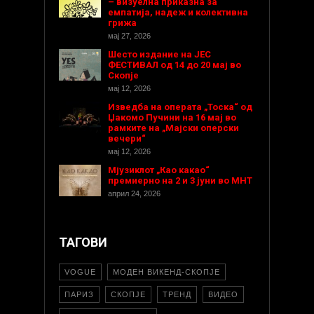
– визуелна приказна за
емпатија, надеж и колективна
грижа
мај 27, 2026
Шесто издание на ЈЕС
ФЕСТИВАЛ од 14 до 20 мај во
Скопје
мај 12, 2026
Изведба на операта „Тоска“ од
Џакомо Пучини на 16 мај во
рамките на „Мајски оперски
вечери“
мај 12, 2026
Мјузиклот „Као какао“
премиерно на 2 и 3 јуни во МНТ
април 24, 2026
ТАГОВИ
VOGUE
МОДЕН ВИКЕНД-СКОПЈЕ
ПАРИЗ
СКОПЈЕ
ТРЕНД
ВИДЕО