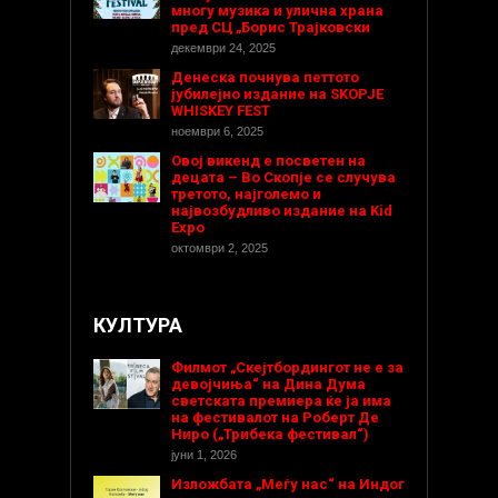
многу музика и улична храна
пред СЦ „Борис Трајковски
декември 24, 2025
Денеска почнува петтото
јубилејно издание на SKOPJE
WHISKEY FEST
ноември 6, 2025
Овој викенд е посветен на
децата – Во Скопје се случува
третото, најголемо и
највозбудливо издание на Kid
Expo
октомври 2, 2025
КУЛТУРА
Филмот „Скејтбордингот не е за
девојчиња“ на Дина Дума
светската премиера ќе ја има
на фестивалот на Роберт Де
Ниро („Трибека фестивал“)
јуни 1, 2026
Изложбата „Меѓу нас“ на Индог