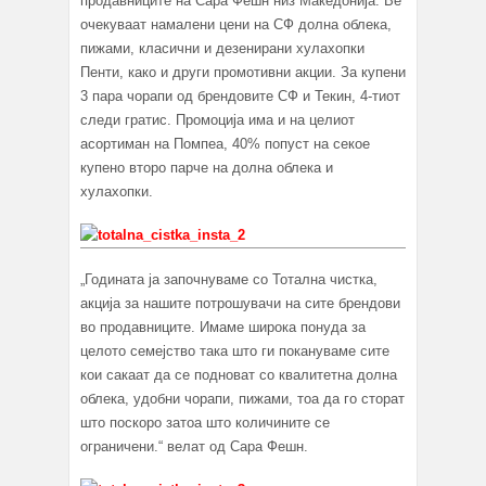
продавниците на Сара Фешн низ Македонија. Ве
очекуваат намалени цени на СФ долна облека,
пижами, класични и дезенирани хулахопки
Пенти, како и други промотивни акции. За купени
3 пара чорапи од брендовите СФ и Текин, 4-тиот
следи гратис. Промоција има и на целиот
асортиман на Помпеа, 40% попуст на секое
купено второ парче на долна облека и
хулахопки.
„Годината ја започнуваме со Тотална чистка,
акција за нашите потрошувачи на сите брендови
во продавниците. Имаме широка понуда за
целото семејство така што ги покануваме сите
кои сакаат да се подноват со квалитетна долна
облека, удобни чорапи, пижами, тоа да го сторат
што поскоро затоа што количините се
ограничени.“ велат од Сара Фешн.