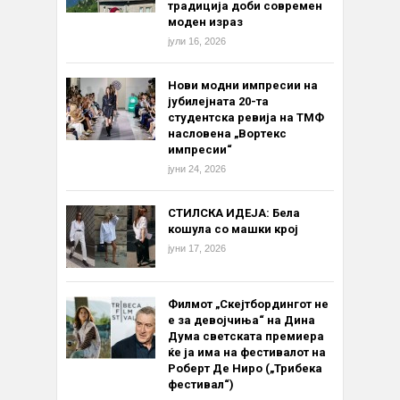
традиција доби современ
моден израз
јули 16, 2026
Нови модни импресии на
јубилејната 20-та
студентска ревија на ТМФ
насловена „Вортекс
импресии“
јуни 24, 2026
СТИЛСКА ИДЕЈА: Бела
кошула со машки крој
јуни 17, 2026
Филмот „Скејтбордингот не
е за девојчиња“ на Дина
Дума светската премиера
ќе ја има на фестивалот на
Роберт Де Ниро („Трибека
фестивал“)