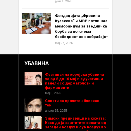
јуни 1, 2026
Фондацијата „Фросина
Кулакова“ и МВР потпишаа
меморандум за заедничка
борба за поголема
безбедност во сообраќајот
мај 27, 2026
УБАВИНА
Фестивал на корејска убавина
за од 8 до 10 мај и едукативни
панели со дерматолози и
фармацевти
мај 6, 2026
Совети за пролетен блескав
тен
април 15, 2025
Зимски предизвици на кожата:
Како да ја заштитите кожата од
загаден воздух и сув воздух во