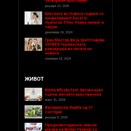
затворени простории?
јануари 13, 2025
Блеснете во Новата година со
иновативниот Eucerin
Hyaluron-Filler Ноќен пилинг и
серум
декември 16, 2024
Грин Мастер Ви ја претставува
GESKE® Германската
револуција во негата на
кожата
ноември 18, 2024
ЖИВОТ
Bitola Whisky Fest: Битола како
сцена, вискито како причина
март 31, 2026
Витаминска бомба од 17
состојки
јануари 9, 2026
Предновогодишнa зимска
магија на Winter Festival со