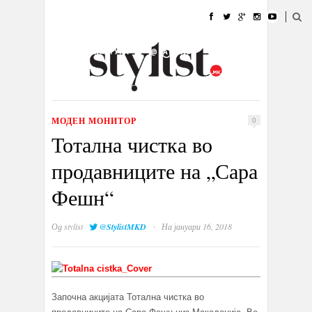
ДОМА
МОДА
СТИЛ
УБАВИНА
ЖИВОТ
КУЛТУРА
@РАБОТА
ГАЛЕРИЈА
ИЗЛОГ
КОНТАКТ
МОДЕН МОНИТОР
0
Тотална чистка во
продавниците на „Сара
Фешн“
·
Од
stylist
@StylistMKD
На јануари 16, 2018
Започна акцијата Тотална чистка во