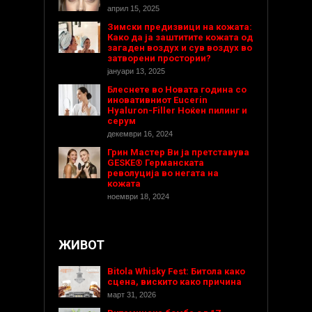
април 15, 2025
Зимски предизвици на кожата:
Како да ја заштитите кожата од
загаден воздух и сув воздух во
затворени простории?
јануари 13, 2025
Блеснете во Новата година со
иновативниот Eucerin
Hyaluron-Filler Ноќен пилинг и
серум
декември 16, 2024
Грин Мастер Ви ја претставува
GESKE® Германската
револуција во негата на
кожата
ноември 18, 2024
ЖИВОТ
Bitola Whisky Fest: Битола како
сцена, вискито како причина
март 31, 2026