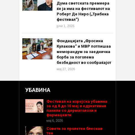
Дума светската премиера
ќе ја има на фестивалот на
Роберт Де Ниро („Трибека
фестивал“)
јуни 1, 2026
Фондацијата „Фросина
Кулакова“ и МВР потпишаа
меморандум за заедничка
борба за поголема
безбедност во сообраќајот
мај 27, 2026
УБАВИНА
Фестивал на корејска убавина
за од 8 до 10 мај и едукативни
панели со дерматолози и
фармацевти
мај 6, 2026
Совети за пролетен блескав
тен