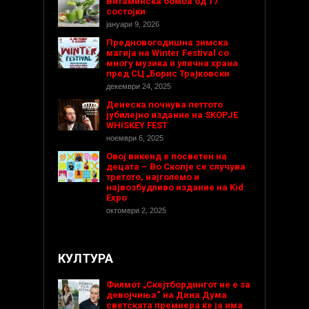
Витаминска бомба од 17
состојки
јануари 9, 2026
Предновогодишнa зимска
магија на Winter Festival со
многу музика и улична храна
пред СЦ „Борис Трајковски
декември 24, 2025
Денеска почнува петтото
јубилејно издание на SKOPJE
WHISKEY FEST
ноември 6, 2025
Овој викенд е посветен на
децата – Во Скопје се случува
третото, најголемо и
највозбудливо издание на Kid
Expo
октомври 2, 2025
КУЛТУРА
Филмот „Скејтбордингот не е за
девојчиња“ на Дина Дума
светската премиера ќе ја има