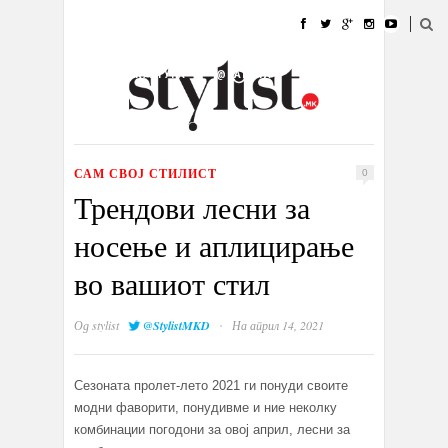
ДОМА
МОДА
СТИЛ
УБАВИНА
ЖИВОТ
КУЛТУРА
@РАБОТА
ГАЛЕРИЈА
ИЗЛОГ
КОНТАКТ
САМ СВОЈ СТИЛИСТ
0
Трендови лесни за
носење и аплицирање
во вашиот стил
·
Од
stylist
@StylistMKD
На април 14, 2021
Сезоната пролет-лето 2021 ги понуди своите
модни фаворити, понудивме и ние неколку
комбинации погодони за овој април, лесни за