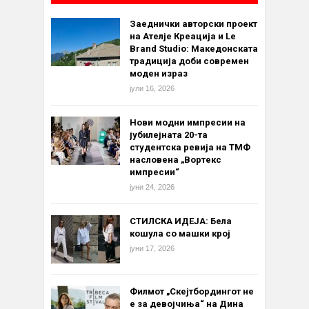
Заеднички авторски проект
на Ателје Креација и Le
Brand Studio: Македонската
традиција доби современ
моден израз
јули 16, 2026
Нови модни импресии на
јубилејната 20-та
студентска ревија на ТМФ
насловена „Вортекс
импресии“
јуни 24, 2026
СТИЛСКА ИДЕЈА: Бела
кошула со машки крој
јуни 17, 2026
Филмот „Скејтбордингот не
е за девојчиња“ на Дина