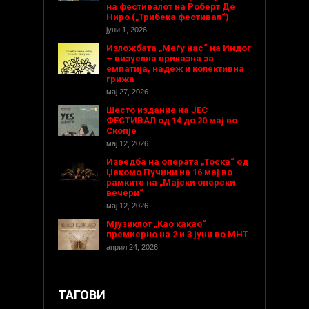
на фестивалот на Роберт Де
Ниро („Трибека фестивал“)
јуни 1, 2026
Изложбата „Меѓу нас“ на Индог
– визуелна приказна за
емпатија, надеж и колективна
грижа
мај 27, 2026
Шесто издание на ЈЕС
ФЕСТИВАЛ од 14 до 20 мај во
Скопје
мај 12, 2026
Изведба на операта „Тоска“ од
Џакомо Пучини на 16 мај во
рамките на „Мајски оперски
вечери“
мај 12, 2026
Мјузиклот „Као какао“
премиерно на 2 и 3 јуни во МНТ
април 24, 2026
ТАГОВИ